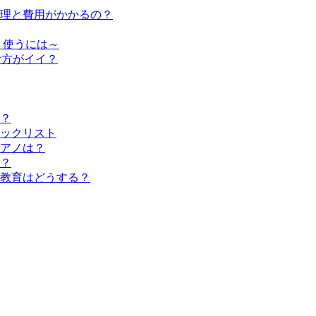
修理と費用がかかるの？
く使うには～
む方がイイ？
？
ックリスト
アノは？
？
教育はどうする？