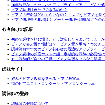
10年調律なしのヤマハのアップライトピアノ、どんな
ピアノ調律は自分でできるのか？
ピアノの寿命はどれくらいなの？ ～大切なピアノを長
ピアノ修理費の相場は？ メーカー修理vs調律師にたの
心者向けの記事
初めて調律を頼む場合、どう対応したらよいでしょうか
ピアノが喜ぶ置き場所は？｜ピアノ置き場所７つのチェ
調律師おすすめのピアノ初心者に最適なアップライトピ
ピアノ調律の頻度ホントの話、定期的な調律の必要性は
もし調律師が自分の子供にピアノ学習させるなら環境、
姉妹サイト
好みのピアノ教室を選べる ピアノ教室.net
街のピアニスト・コンクール ピアノコンクール.net
調律師の登録
調律師の登録について