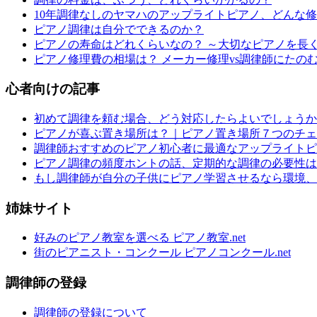
10年調律なしのヤマハのアップライトピアノ、どんな
ピアノ調律は自分でできるのか？
ピアノの寿命はどれくらいなの？ ～大切なピアノを長
ピアノ修理費の相場は？ メーカー修理vs調律師にたの
心者向けの記事
初めて調律を頼む場合、どう対応したらよいでしょうか
ピアノが喜ぶ置き場所は？｜ピアノ置き場所７つのチェ
調律師おすすめのピアノ初心者に最適なアップライトピ
ピアノ調律の頻度ホントの話、定期的な調律の必要性は
もし調律師が自分の子供にピアノ学習させるなら環境、
姉妹サイト
好みのピアノ教室を選べる ピアノ教室.net
街のピアニスト・コンクール ピアノコンクール.net
調律師の登録
調律師の登録について