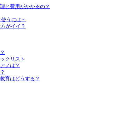
修理と費用がかかるの？
く使うには～
む方がイイ？
？
ックリスト
アノは？
？
教育はどうする？