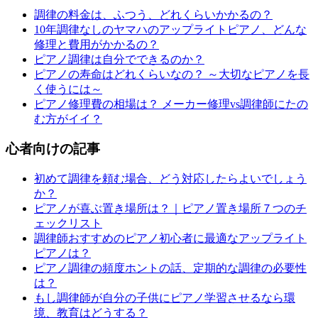
調律の料金は、ふつう、どれくらいかかるの？
10年調律なしのヤマハのアップライトピアノ、どんな
修理と費用がかかるの？
ピアノ調律は自分でできるのか？
ピアノの寿命はどれくらいなの？ ～大切なピアノを長
く使うには～
ピアノ修理費の相場は？ メーカー修理vs調律師にたの
む方がイイ？
心者向けの記事
初めて調律を頼む場合、どう対応したらよいでしょう
か？
ピアノが喜ぶ置き場所は？｜ピアノ置き場所７つのチ
ェックリスト
調律師おすすめのピアノ初心者に最適なアップライト
ピアノは？
ピアノ調律の頻度ホントの話、定期的な調律の必要性
は？
もし調律師が自分の子供にピアノ学習させるなら環
境、教育はどうする？