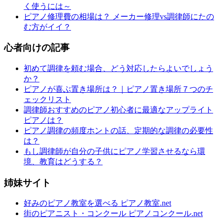
く使うには～
ピアノ修理費の相場は？ メーカー修理vs調律師にたの
む方がイイ？
心者向けの記事
初めて調律を頼む場合、どう対応したらよいでしょう
か？
ピアノが喜ぶ置き場所は？｜ピアノ置き場所７つのチ
ェックリスト
調律師おすすめのピアノ初心者に最適なアップライト
ピアノは？
ピアノ調律の頻度ホントの話、定期的な調律の必要性
は？
もし調律師が自分の子供にピアノ学習させるなら環
境、教育はどうする？
姉妹サイト
好みのピアノ教室を選べる ピアノ教室.net
街のピアニスト・コンクール ピアノコンクール.net