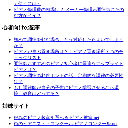
く使うには～
ピアノ修理費の相場は？ メーカー修理vs調律師にたの
む方がイイ？
心者向けの記事
初めて調律を頼む場合、どう対応したらよいでしょう
か？
ピアノが喜ぶ置き場所は？｜ピアノ置き場所７つのチ
ェックリスト
調律師おすすめのピアノ初心者に最適なアップライト
ピアノは？
ピアノ調律の頻度ホントの話、定期的な調律の必要性
は？
もし調律師が自分の子供にピアノ学習させるなら環
境、教育はどうする？
姉妹サイト
好みのピアノ教室を選べる ピアノ教室.net
街のピアニスト・コンクール ピアノコンクール.net