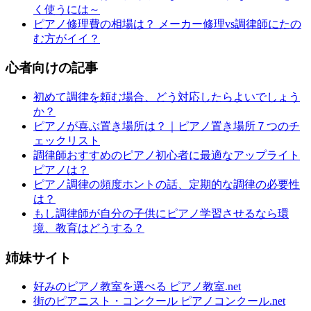
く使うには～
ピアノ修理費の相場は？ メーカー修理vs調律師にたの
む方がイイ？
心者向けの記事
初めて調律を頼む場合、どう対応したらよいでしょう
か？
ピアノが喜ぶ置き場所は？｜ピアノ置き場所７つのチ
ェックリスト
調律師おすすめのピアノ初心者に最適なアップライト
ピアノは？
ピアノ調律の頻度ホントの話、定期的な調律の必要性
は？
もし調律師が自分の子供にピアノ学習させるなら環
境、教育はどうする？
姉妹サイト
好みのピアノ教室を選べる ピアノ教室.net
街のピアニスト・コンクール ピアノコンクール.net