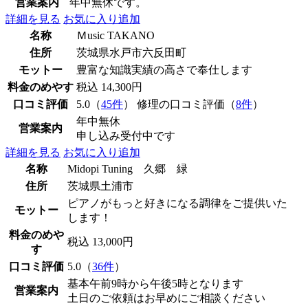
営業案内
年中無休です。
詳細を見る
お気に入り追加
名称
Ｍusic TAKANO
住所
茨城県水戸市六反田町
モットー
豊富な知識実績の高さで奉仕します
料金のめやす
税込 14,300円
口コミ評価
5.0（
45件
） 修理の口コミ評価（
8件
）
年中無休
営業案内
申し込み受付中です
詳細を見る
お気に入り追加
名称
Midopi Tuning 久郷 緑
住所
茨城県土浦市
ピアノがもっと好きになる調律をご提供いた
モットー
します！
料金のめや
税込 13,000円
す
口コミ評価
5.0（
36件
）
基本午前9時から午後5時となります
営業案内
土日のご依頼はお早めにご相談ください