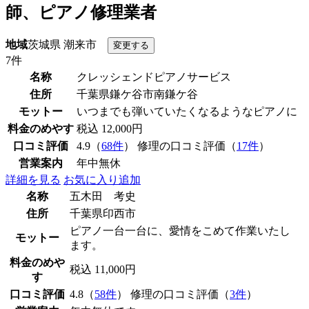
師、ピアノ修理業者
地域
茨城県 潮来市
7件
名称
クレッシェンドピアノサービス
住所
千葉県鎌ケ谷市南鎌ケ谷
モットー
いつまでも弾いていたくなるようなピアノに
料金のめやす
税込 12,000円
口コミ評価
4.9（
68件
） 修理の口コミ評価（
17件
）
営業案内
年中無休
詳細を見る
お気に入り追加
名称
五木田 考史
住所
千葉県印西市
ピアノ一台一台に、愛情をこめて作業いたし
モットー
ます。
料金のめや
税込 11,000円
す
口コミ評価
4.8（
58件
） 修理の口コミ評価（
3件
）