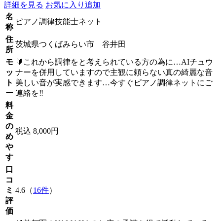
詳細を見る
お気に入り追加
名
ピアノ調律技能士ネット
称
住
茨城県つくばみらい市 谷井田
所
モ
🔰これから調律をと考えられている方の為に…AIチュウ
ッ
ナーを併用していますので主観に頼らない真の綺麗な音
ト
美しい音が実感できます…今すぐピアノ調律ネットにご
ー
連絡を‼️
料
金
の
税込 8,000円
め
や
す
口
コ
ミ
4.6（
16件
）
評
価