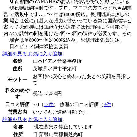
🔰首都圏のYAMAHAのお店の承諾を得て活動している
現役嘱託調律師です。プロ、マニアの方問わず只今副業
営
で活動中です…1〜4年は¥8000税込。長期間調律無しの
業
場合は弦には甚大な張力が掛かっている為に国際標準ピ
案
ッチの維持には1回だけの調律では物理的に不可能です
内
ので調律の間を開けた2回〜3回の調律が必要です。その
場合は￥8000〜￥24000税込み。※修理出張費別途。
日本ピアノ調律師協会会員
詳細を見る
お気に入り追加
名称
山本ビアノ音楽事務所
住所
茨城県水戸市平須町
お客様の安心と終わったあとの笑顔を目指し
モットー
て
料金のめや
税込 12,000円
す
口コミ評価
5.0（
12件
） 修理の口コミ評価（
3件
）
営業案内
いつでもご連絡可能です。
詳細を見る
お気に入り追加
名称
現在募集を停止しています
住所
千葉県山武郡横芝光町