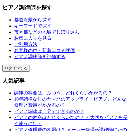
ピアノ調律師を探す
都道府県から探す
キーワードで探す
市区郡などの地域でしぼり込む
お気に入りを見る
ご利用方法
お客様の声・新着口コミ評価
ピアノ調律師を評価する
ログインする
人気記事
調律の料金は、ふつう、どれくらいかかるの？
10年調律なしのヤマハのアップライトピアノ、どんな
修理と費用がかかるの？
ピアノ調律は自分でできるのか？
ピアノの寿命はどれくらいなの？ ～大切なピアノを長
く使うには～
ピアノ修理費の相場は？ メーカー修理vs調律師にたの