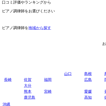
口コミ評価やランキングから
ピアノ調律師をお選びください
ピアノ調律師を
地域から探す
お
山口
島根
長崎
佐賀
福岡
広島
大分
熊本
宮崎
愛媛
鹿児島
高知
沖縄