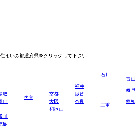
住まいの都道府県をクリックして下さい
石川
富
福井
岐
鳥取
京都
滋賀
兵庫
岡山
大阪
奈良
愛
三重
和歌山
香川
徳島