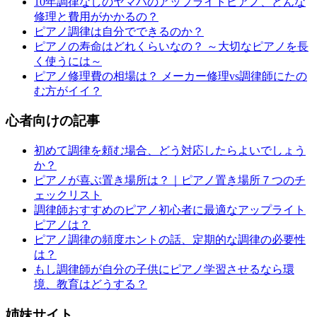
10年調律なしのヤマハのアップライトピアノ、どんな
修理と費用がかかるの？
ピアノ調律は自分でできるのか？
ピアノの寿命はどれくらいなの？ ～大切なピアノを長
く使うには～
ピアノ修理費の相場は？ メーカー修理vs調律師にたの
む方がイイ？
心者向けの記事
初めて調律を頼む場合、どう対応したらよいでしょう
か？
ピアノが喜ぶ置き場所は？｜ピアノ置き場所７つのチ
ェックリスト
調律師おすすめのピアノ初心者に最適なアップライト
ピアノは？
ピアノ調律の頻度ホントの話、定期的な調律の必要性
は？
もし調律師が自分の子供にピアノ学習させるなら環
境、教育はどうする？
姉妹サイト