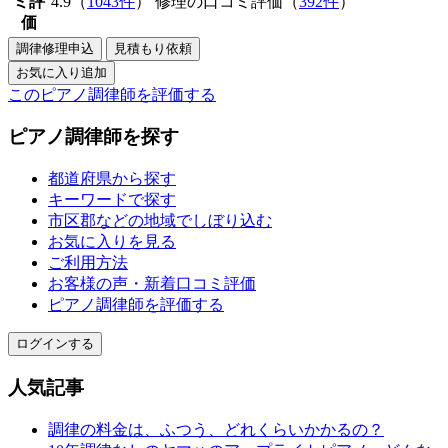
ミ評
4.9（
1043件
） 修理の口コミ評価（
392件
）
価
このピアノ調律師を評価する
ピアノ調律師を探す
都道府県から探す
キーワードで探す
市区郡などの地域でしぼり込む
お気に入りを見る
ご利用方法
お客様の声・新着口コミ評価
ピアノ調律師を評価する
ログインする
人気記事
調律の料金は、ふつう、どれくらいかかるの？