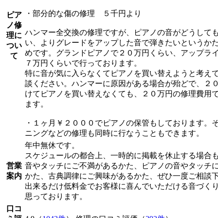
・部分的な傷の修理 ５千円より
ピア
ノ修
ハンマー全交換の修理ですが、ピアノの音がどうして
理に
い、よりグレードをアップした音で弾きたいというか
つい
めです。グランドピアノで２０万円くらい、アップラ
て
７万円くらいで行っております。
特に音が気に入らなくてピアノを買い替えようと考え
談ください。ハンマーに原因がある場合が殆どで、２
けてピアノを買い替えなくても、２０万円の修理費用
ます。
・１ヶ月￥２０００でピアノの保管もしております。
ニングなどの修理も同時に行なうこともできます。
年中無休です。
スケジュールの都合上、一時的に掲載を休止する場合
営業
音やタッチにご不満があるかた、ピアノの音やタッチ
案内
かた、古典調律にご興味があるかた、ぜひ一度ご相談
出来るだけ低料金でお客様に喜んでいただける音づく
思っております。
口コ