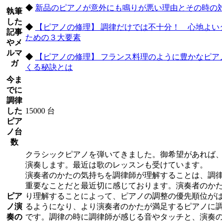
◆
新品のピアノが意外にも鳴りが悪い理由とその時の
執筆
した
◆
【ピアノの修理】 調律だけでは不十分！ 心地よい
記事
ための３大要素
やメ
ルマ
◆
【ピアノの修理】 フランス料理のように豊かなピア
ガ
くる秘訣とは
今ま
でに
調律
した
15000 台
ピア
ノ台
数
クラシックピアノを弾いてきました。御希望があれば
演奏します。最近は歌のレッスンも受けています。
演奏者のかたの気持ちを調律師が理解することは、調
重要なことだと最近切に感じております。演奏者のか
ピア
り理解することによって、ピアノの調整の優先順位が
ノ演
るようになり、より演奏者のかたが満足するピアノに
奏の
です。調律の時に調律師が感じる音やタッチと、演奏