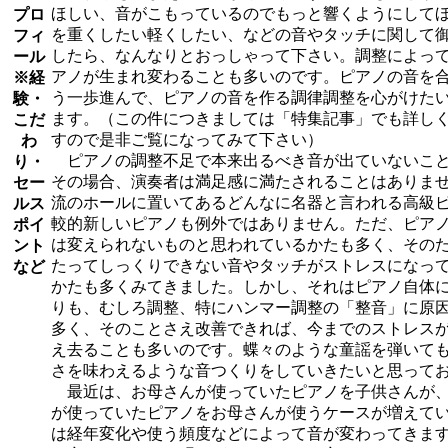
ほしい、音がこもっているのでもっと響くようにして
プロ
を重くしたい軽くしたい、などの音やタッチに関して
フィ
したら、なんなりとおっしゃって下さい。調整によっ
ール
アノが生まれ変わることも多いのです。ピアノの音を
※経
う一歩進んで、ピアノの音を作る調律調整を心がけた
験・
ます。（この件につきましては「特集記事」でも詳し
こだ
すので是非ご覧になってみて下さい）
わ
ピアノの調整不足で本来出るべき音が出ていないこと
り・
その場合、演奏者は満足感に満たされることはありま
セー
流のホールに置いてあるどんなに名器と言われる高級
ルス
較的新しいピアノも例外ではありません。ただ、ピア
ポイ
は変えられないものと思われているかたも多く、その
ント
たってしっくりできない音やタッチがストレスになっ
など
かたも多くみてきました。しかし、それはピアノ自体
りも、むしろ調整、特にハンマー調整の「整音」に原
多く、そのことさえ改善できれば、今までのストレス
え去ることも多いのです。蝶々のような童謡を弾いて
さを味わえるような音つくりをしていきたいと思って
最近は、お母さんが使っていたピアノを子供さんが、
が使っていたピアノをお母さんが使うケースが増えて
は経年変化や使う頻度などによって音が変わってきま