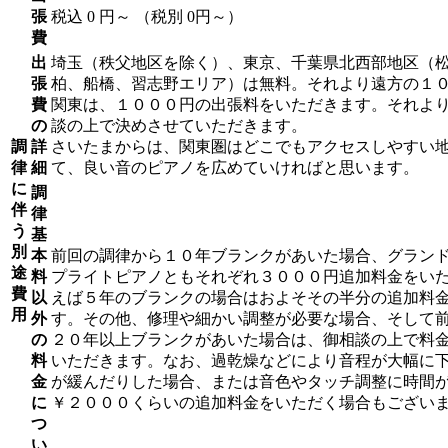
張
税込 0 円～
（税別 0円～）
費
出
埼玉（秩父地区を除く）、東京、千葉県北西部地区（
張
柏、船橋、習志野エリア）は無料。それより遠方の１
費
関東は、１０００円の出張料をいただきます。それよ
の
談の上で決めさせていただきます。
調
詳
さいたまからは、関東圏はどこでもアクセスしやすい
律
細
て、良い音のピアノを広めていければと思います。
に
調
伴
律
う
基
別
本
前回の調律から１０年ブランクがあいた場合、グラン
途
料
プライトピアノともそれぞれ３０００円追加料金をい
費
以
えば５年のブランクの場合はおよそその半分の追加料
用
外
す。その他、修理や細かい調整が必要な場合、そして
の
２０年以上ブランクがあいた場合は、御相談の上で料
料
いただきます。なお、過乾燥などにより音程が大幅に
金
が緩んだりした場合、または音色やタッチ調整に時間
に
￥２０００くらいの追加料金をいただく場合もござい
つ
い