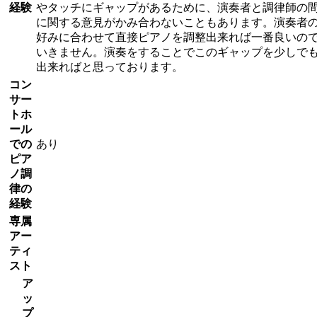
経験
やタッチにギャップがあるために、演奏者と調律師の
に関する意見がかみ合わないこともあります。演奏者
好みに合わせて直接ピアノを調整出来れば一番良いの
いきません。演奏をすることでこのギャップを少しで
出来ればと思っております。
コン
サー
トホ
ール
での
あり
ピア
ノ調
律の
経験
専属
アー
ティ
スト
ア
ッ
プ