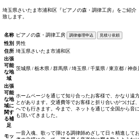
埼玉県さいたま市浦和区『ピアノの森・調律工房』をご紹介
致します。
名称
ピアノの森・調律工房
性別
男性
住所
埼玉県さいたま市浦和区
出張
可能
茨城県 / 栃木県 / 群馬県 / 埼玉県 / 千葉県 / 東京都 / 神
な地
域
出張
可能
ホームページを通じて知り合ったお客様で、かなり遠
な地
とがあります。交通費等でお客様と折り合いがつけば
域に
へでも行きます。今まで、ネットを通じて全国から音
関す
も頂いてきました。
る補
足
一音入魂、歌って弾ける調律師めざして日々精進して
モッ