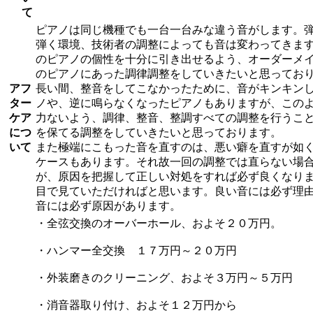
て
ピアノは同じ機種でも一台一台みな違う音がします。
弾く環境、技術者の調整によっても音は変わってきま
のピアノの個性を十分に引き出せるよう、オーダーメ
のピアノにあった調律調整をしていきたいと思ってお
アフ
長い間、整音をしてこなかったために、音がキンキン
ター
ノや、逆に鳴らなくなったピアノもありますが、この
ケア
力ないよう、調律、整音、整調すべての調整を行うこ
につ
を保てる調整をしていきたいと思っております。
いて
また極端にこもった音を直すのは、悪い癖を直すが如
ケースもあります。それ故一回の調整では直らない場
が、原因を把握して正しい対処をすれば必ず良くなり
目で見ていただければと思います。良い音には必ず理
音には必ず原因があります。
・全弦交換のオーバーホール、およそ２０万円。
・ハンマー全交換 １７万円～２０万円
・外装磨きのクリーニング、およそ３万円～５万円
・消音器取り付け、およそ１２万円から