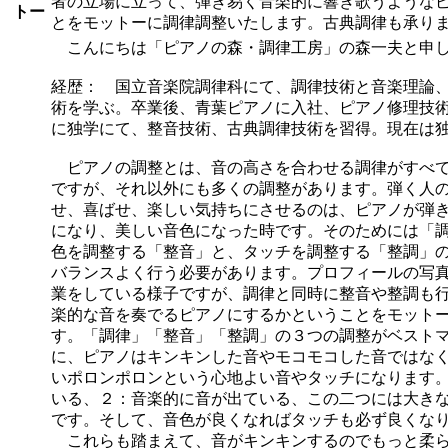
者の立場に立って、弾き易く音楽的に響き歌うような
トー
とをモットーに調律調整いたします。古典調律も承り
こんにちは「ピアノの森・調律工房」の森一夫と申
経歴： 国立音楽院調律科にて、調律技術と音楽理論
術を学ぶ。卒業後、青葉ピアノに入社、ピアノ修理技
に独学にて、整音技術、古典調律技術を習得。現在は
ピアノの調整とは、音の高さを合わせる調律がすべて
ですが、それ以外にも多くの調整があります。弾く人
せ、喜ばせ、楽しい気持ちにさせるのは、ピアノが弾
になり、美しい音色になった時です。そのためには「
色を調整する「整音」と、タッチを調整する「整調」
バランスよく行う必要があります。プロフィールの写
業をしている様子ですが、調律と同時に整音や整調も
楽的な音を奏でるピアノにするかということをモット
す。「調律」「整音」「整調」の３つの調整がベスト
に、ピアノはキンキンした音やモコモコした音ではな
いポロンポロンという心地よい音やタッチになります
いる、２：音楽的に音が出ている、この二つには大き
です。そして、音色が良くなればタッチも必ず良くな
これらも踏まえて、音がキンキンするのでもっと柔ら