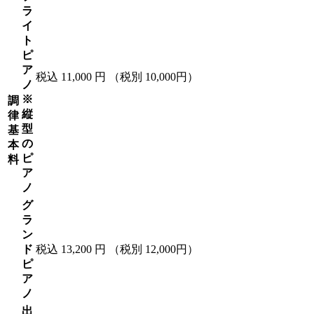
ラ
イ
ト
ピ
ア
税込 11,000 円
（税別 10,000円）
ノ
※
調
縦
律
型
基
の
本
ピ
料
ア
ノ
グ
ラ
ン
ド
税込 13,200 円
（税別 12,000円）
ピ
ア
ノ
出