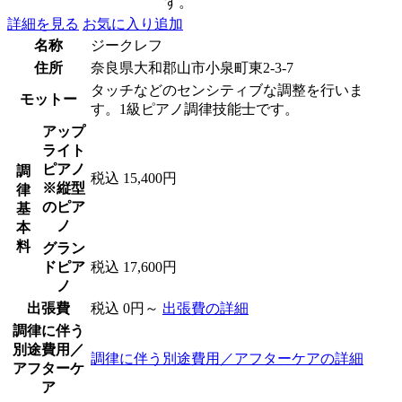
す。
詳細を見る
お気に入り追加
名称
ジークレフ
住所
奈良県大和郡山市小泉町東2-3-7
タッチなどのセンシティブな調整を行いま
モットー
す。1級ピアノ調律技能士です。
アップ
ライト
ピアノ
調
税込 15,400円
※縦型
律
のピア
基
ノ
本
料
グラン
ドピア
税込 17,600円
ノ
出張費
税込 0円～
出張費の詳細
調律に伴う
別途費用／
調律に伴う別途費用／アフターケアの詳細
アフターケ
ア