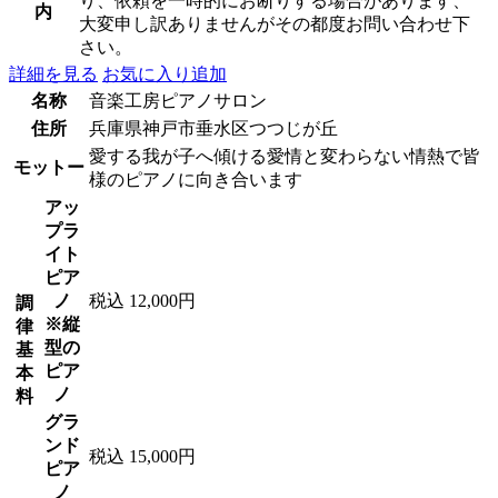
り、依頼を一時的にお断りする場合があります、
内
大変申し訳ありませんがその都度お問い合わせ下
さい。
詳細を見る
お気に入り追加
名称
音楽工房ピアノサロン
住所
兵庫県神戸市垂水区つつじが丘
愛する我が子へ傾ける愛情と変わらない情熱で皆
モットー
様のピアノに向き合います
アッ
プラ
イト
ピア
ノ
税込 12,000円
調
※縦
律
型の
基
ピア
本
ノ
料
グラ
ンド
税込 15,000円
ピア
ノ