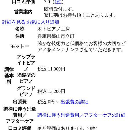
口コミ評価
3.0（
1件
）
随時受付ます。
営業案内
繁忙期はお待ち頂くことあります。
詳細を見る
お気に入り追加
名称
木下ピアノ工房
住所
兵庫県篠山市立町
確かな技術力と低価格でお客様の大切なピ
モットー
アノをメンテナンスさせていただきます。
アップラ
イトピア
ノ
税込 11,000円
調律
※縦型の
基本
ピアノ
料
グランド
税込 13,200円
ピアノ
出張費
税込 0円～
出張費の詳細
調律に伴う別途
費用／
調律に伴う別途費用／アフターケアの詳細
アフターケア
口コミ評価
まだ評価はありません（0件）