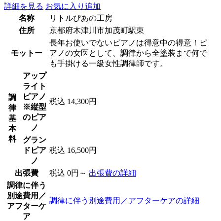
詳細を見る
お気に入り追加
名称
リトルぴあの工房
住所
京都府木津川市加茂町駅東
長年お使いでないピアノは得意中の得意！ピ
モットー
アノの女医として、調律から全塗装まで何で
も手掛ける一級女性調律師です。
アップ
ライト
ピアノ
調
税込 14,300円
※縦型
律
のピア
基
ノ
本
料
グラン
ドピア
税込 16,500円
ノ
出張費
税込 0円～
出張費の詳細
調律に伴う
別途費用／
調律に伴う別途費用／アフターケアの詳細
アフターケ
ア