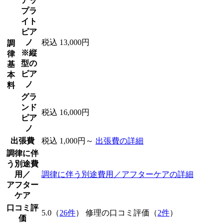
アッ
プラ
イト
ピア
ノ
税込 13,000円
調
※縦
律
型の
基
ピア
本
ノ
料
グラ
ンド
税込 16,000円
ピア
ノ
出張費
税込 1,000円～
出張費の詳細
調律に伴
う別途費
用／
調律に伴う別途費用／アフターケアの詳細
アフター
ケア
口コミ評
5.0（
26件
） 修理の口コミ評価（
2件
）
価