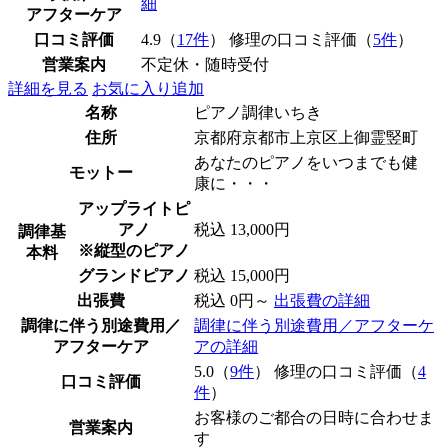
細
アフターケア
口コミ評価
4.9（
17件
） 修理の口コミ評価（
5件
）
営業案内
不定休・随時受付
詳細を見る
お気に入り追加
名称
ピアノ調律いちき
住所
京都府京都市上京区上御霊竪町
あなたのピアノをいつまでも健
モットー
康に・・・
アップライトピ
アノ
税込 13,000円
調律基
※縦型のピアノ
本料
グランドピアノ
税込 15,000円
出張費
税込 0円～
出張費の詳細
調律に伴う別途費用／
調律に伴う別途費用／アフターケ
アフターケア
アの詳細
5.0（
9件
） 修理の口コミ評価（
4
口コミ評価
件
）
お客様のご都合の日時に合わせま
営業案内
す