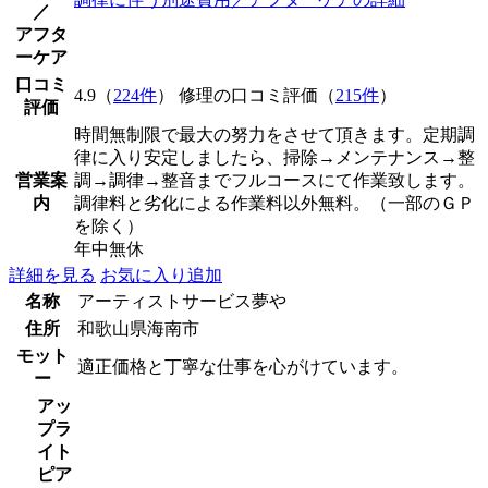
／
アフタ
ーケア
口コミ
4.9（
224件
） 修理の口コミ評価（
215件
）
評価
時間無制限で最大の努力をさせて頂きます。定期調
律に入り安定しましたら、掃除→メンテナンス→整
営業案
調→調律→整音までフルコースにて作業致します。
内
調律料と劣化による作業料以外無料。（一部のＧＰ
を除く）
年中無休
詳細を見る
お気に入り追加
名称
アーティストサービス夢や
住所
和歌山県海南市
モット
適正価格と丁寧な仕事を心がけています。
ー
アッ
プラ
イト
ピア