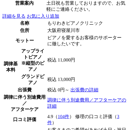
営業案内
土日祝も営業しておりますので、お気
軽にご連絡ください。
詳細を見る
お気に入り追加
名称
もりわきピアノクリニック
住所
大阪府寝屋川市
ピアノを愛するお客様のサポーター
モットー
に徹したいです。
アップライ
トピアノ
税込 11,000円
※縦型のピ
調律基
アノ
本料
グランドピ
税込 13,000円
アノ
出張費
税込 0円～
出張費の詳細
調律に伴う別途費用
調律に伴う別途費用／アフターケアの
／
詳細
アフターケア
4.9（
104件
） 修理の口コミ評価（
3
口コミ評価
件
）
お客さまのご希望があれば土日・祝日