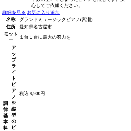
心してご依頼ください。
詳細を見る
お気に入り追加
名称
グランドミュージックピアノ(宮瀬)
住所
愛知県名古屋市
モット
１台１台に最大の努力を
ー
ア
ッ
プ
ラ
イ
ト
ピ
ア
税込 9,900円
ノ
※
調
縦
律
型
基
の
本
ピ
料