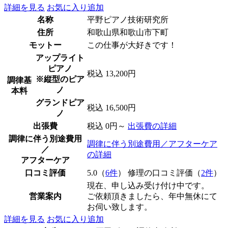
詳細を見る
お気に入り追加
名称
平野ピアノ技術研究所
住所
和歌山県和歌山市下町
モットー
この仕事が大好きです！
アップライト
ピアノ
税込 13,200円
※縦型のピア
調律基
ノ
本料
グランドピア
税込 16,500円
ノ
出張費
税込 0円～
出張費の詳細
調律に伴う別途費用
調律に伴う別途費用／アフターケア
／
の詳細
アフターケア
口コミ評価
5.0（
6件
） 修理の口コミ評価（
2件
）
現在、申し込み受け付け中です。
営業案内
ご依頼頂きましたら、年中無休にて
お伺い致します。
詳細を見る
お気に入り追加