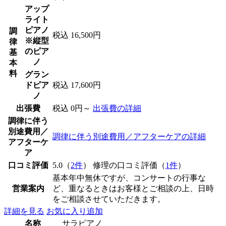
アップ
ライト
ピアノ
調
税込 16,500円
※縦型
律
のピア
基
ノ
本
料
グラン
ドピア
税込 17,600円
ノ
出張費
税込 0円～
出張費の詳細
調律に伴う
別途費用／
調律に伴う別途費用／アフターケアの詳細
アフターケ
ア
口コミ評価
5.0（
2件
） 修理の口コミ評価（
1件
）
基本年中無休ですが、コンサートの行事な
営業案内
ど、重なるときはお客様とご相談の上、日時
をご相談させていただきます。
詳細を見る
お気に入り追加
名称
サラピアノ