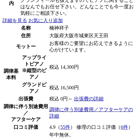
グランフィールも扱えますのでピアノに関すること
内
はなんでもお任せ下さい。どんなことでも今一度お
気軽にご相談下さい。
詳細を見る
お気に入り追加
名称
楠神祥子
住所
大阪府大阪市城東区天王田
お客様のご要望にお応えできるように
モットー
心がけています。
アップライ
トピアノ
税込 14,300円
※縦型のピ
調律基
アノ
本料
グランドピ
税込 16,500円
アノ
出張費
税込 0円～
出張費の詳細
調律に伴う別途費用
調律に伴う別途費用／アフターケアの
／
詳細
アフターケア
口コミ評価
4.9（
55件
） 修理の口コミ評価（
6件
）
年中無休。