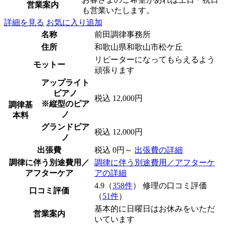
営業案内
も営業いたします。
詳細を見る
お気に入り追加
名称
前田調律事務所
住所
和歌山県和歌山市松ケ丘
リピーターになってもらえるよう
モットー
頑張ります
アップライト
ピアノ
税込 12,000円
※縦型のピア
調律基
ノ
本料
グランドピア
税込 12,000円
ノ
出張費
税込 0円～
出張費の詳細
調律に伴う別途費用／
調律に伴う別途費用／アフターケ
アフターケア
アの詳細
4.9（
358件
） 修理の口コミ評価
口コミ評価
（
51件
）
基本的に日曜日はお休みをいただ
営業案内
いています