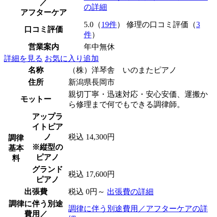
／
の詳細
アフターケア
5.0（
19件
） 修理の口コミ評価（
3
口コミ評価
件
）
営業案内
年中無休
詳細を見る
お気に入り追加
名称
（株）洋琴舎 いのまたピアノ
住所
新潟県長岡市
親切丁寧・迅速対応・安心安価、運搬か
モットー
ら修理まで何でもできる調律師。
アップラ
イトピア
ノ
税込 14,300円
調律
※縦型の
基本
ピアノ
料
グランド
税込 17,600円
ピアノ
出張費
税込 0円～
出張費の詳細
調律に伴う別途
調律に伴う別途費用／アフターケアの詳
費用／