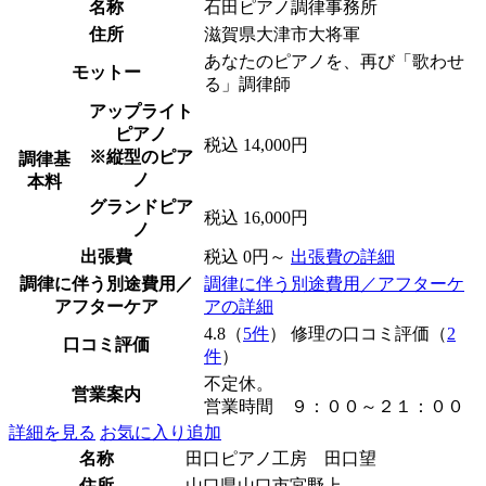
名称
石田ピアノ調律事務所
住所
滋賀県大津市大将軍
あなたのピアノを、再び「歌わせ
モットー
る」調律師
アップライト
ピアノ
税込 14,000円
※縦型のピア
調律基
ノ
本料
グランドピア
税込 16,000円
ノ
出張費
税込 0円～
出張費の詳細
調律に伴う別途費用／
調律に伴う別途費用／アフターケ
アフターケア
アの詳細
4.8（
5件
） 修理の口コミ評価（
2
口コミ評価
件
）
不定休。
営業案内
営業時間 ９：００～２１：００
詳細を見る
お気に入り追加
名称
田口ピアノ工房 田口望
住所
山口県山口市宮野上