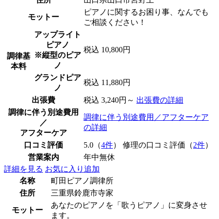
ピアノに関するお困り事、なんでも
モットー
ご相談ください！
アップライト
ピアノ
税込 10,800円
※縦型のピア
調律基
ノ
本料
グランドピア
税込 11,880円
ノ
出張費
税込 3,240円～
出張費の詳細
調律に伴う別途費用
調律に伴う別途費用／アフターケア
／
の詳細
アフターケア
口コミ評価
5.0（
4件
） 修理の口コミ評価（
2件
）
営業案内
年中無休
詳細を見る
お気に入り追加
名称
町田ピアノ調律所
住所
三重県鈴鹿市寺家
あなたのピアノを「歌うピアノ」に変身させ
モットー
ます。