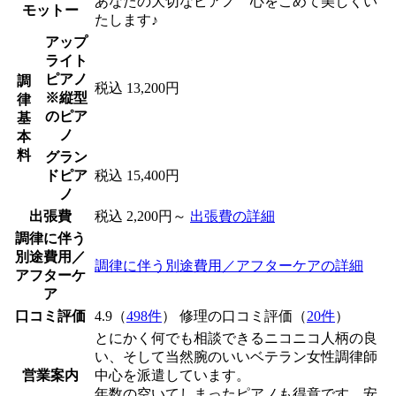
あなたの大切なピアノ 心をこめて美しくい
モットー
たします♪
アップ
ライト
ピアノ
調
税込 13,200円
※縦型
律
のピア
基
ノ
本
料
グラン
ドピア
税込 15,400円
ノ
出張費
税込 2,200円～
出張費の詳細
調律に伴う
別途費用／
調律に伴う別途費用／アフターケアの詳細
アフターケ
ア
口コミ評価
4.9（
498件
） 修理の口コミ評価（
20件
）
とにかく何でも相談できるニコニコ人柄の良
い、そして当然腕のいいベテラン女性調律師
営業案内
中心を派遣しています。
年数の空いてしまったピアノも得意です。安