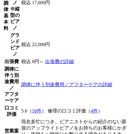
ノ
税込 17,600円
調
※縦
律
型の
基
ピア
本
ノ
料
グラ
ンド
税込 22,000円
ピア
ノ
出張費
税込 0円～
出張費の詳細
調律に
伴う別
途費用
調律に伴う別途費用／アフターケアの詳細
／
アフタ
ーケア
口コミ
5.0（
16件
） 修理の口コミ評価（
4件
）
評価
現在多忙につき、ピアニストからの紹介のない新
規のアップライトピアノをお持ちのお客様にかぎ
営業案