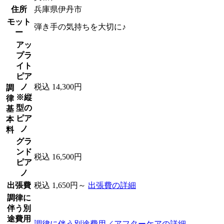
住所
兵庫県伊丹市
モット
弾き手の気持ちを大切に♪
ー
アッ
プラ
イト
ピア
ノ
税込 14,300円
調
※縦
律
型の
基
ピア
本
ノ
料
グラ
ンド
税込 16,500円
ピア
ノ
出張費
税込 1,650円～
出張費の詳細
調律に
伴う別
途費用
調律に伴う別途費用／アフターケアの詳細