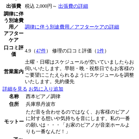
出張費
税込 2,000円～
出張費の詳細
調律に伴
う別途費
用／
調律に伴う別途費用／アフターケアの詳細
アフター
ケア
口コミ評
4.9（
47件
） 修理の口コミ評価（
1件
）
価
土曜・日曜はスケジュールが空いていましたらお
伺いいたします。早朝・晩・祝祭日でもお客様の
営業案内
ご要望にこたえられるようにスケジュールを調整
いたします。先約優先
詳細を見る
お気に入り追加
名称
西本ピアノ調律
住所
兵庫県丹波市
ただ音を合わせるのではなく、お客様のピアノ
に対する想いや気持ちを音にします。私の一番
モットー
の願いは・・・「お家のピアノが音楽ホールよ
りも一番なんだ！」