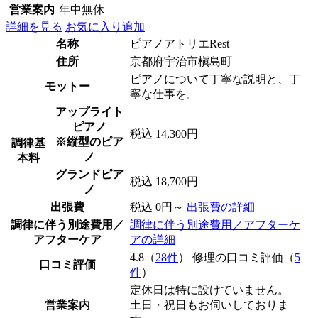
営業案内
年中無休
詳細を見る
お気に入り追加
名称
ピアノアトリエRest
住所
京都府宇治市槇島町
ピアノについて丁寧な説明と、丁
モットー
寧な仕事を。
アップライト
ピアノ
税込 14,300円
※縦型のピア
調律基
ノ
本料
グランドピア
税込 18,700円
ノ
出張費
税込 0円～
出張費の詳細
調律に伴う別途費用／
調律に伴う別途費用／アフターケ
アフターケア
アの詳細
4.8（
28件
） 修理の口コミ評価（
5
口コミ評価
件
）
定休日は特に設けていません。
営業案内
土日・祝日もお伺いしておりま