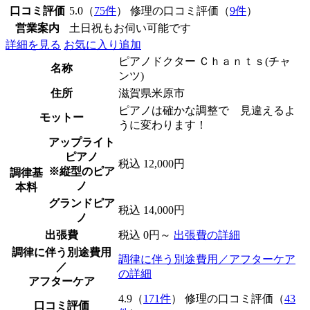
口コミ評価
5.0（
75件
） 修理の口コミ評価（
9件
）
営業案内
土日祝もお伺い可能です
詳細を見る
お気に入り追加
ピアノドクター Ｃｈａｎｔｓ(チャ
名称
ンツ)
住所
滋賀県米原市
ピアノは確かな調整で 見違えるよ
モットー
うに変わります！
アップライト
ピアノ
税込 12,000円
※縦型のピア
調律基
ノ
本料
グランドピア
税込 14,000円
ノ
出張費
税込 0円～
出張費の詳細
調律に伴う別途費用
調律に伴う別途費用／アフターケア
／
の詳細
アフターケア
4.9（
171件
） 修理の口コミ評価（
43
口コミ評価