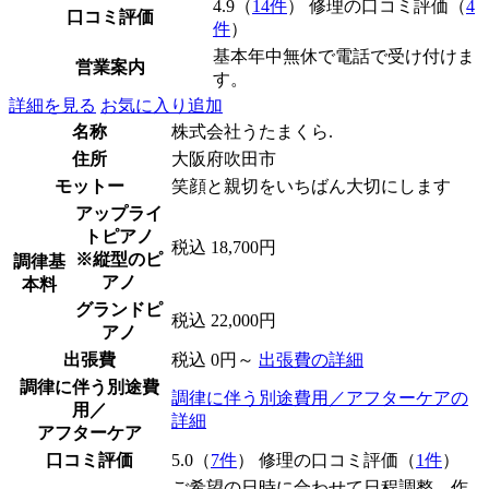
4.9（
14件
） 修理の口コミ評価（
4
口コミ評価
件
）
基本年中無休で電話で受け付けま
営業案内
す。
詳細を見る
お気に入り追加
名称
株式会社うたまくら.
住所
大阪府吹田市
モットー
笑顔と親切をいちばん大切にします
アップライ
トピアノ
税込 18,700円
※縦型のピ
調律基
アノ
本料
グランドピ
税込 22,000円
アノ
出張費
税込 0円～
出張費の詳細
調律に伴う別途費
調律に伴う別途費用／アフターケアの
用／
詳細
アフターケア
口コミ評価
5.0（
7件
） 修理の口コミ評価（
1件
）
ご希望の日時に合わせて日程調整、作