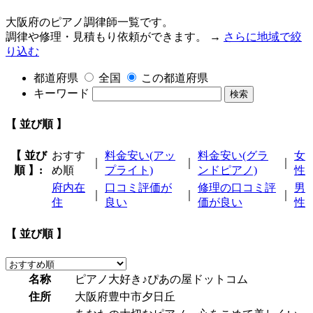
大阪府のピアノ調律師一覧です。
調律や修理・見積もり依頼ができます。 →
さらに地域で絞
り込む
都道府県
全国
この都道府県
キーワード
検索
【 並び順 】
【 並び
おすす
料金安い(アッ
料金安い(グラ
女
｜
｜
｜
順 】:
め順
プライト)
ンドピアノ)
性
府内在
口コミ評価が
修理の口コミ評
男
｜
｜
｜
住
良い
価が良い
性
【 並び順 】
名称
ピアノ大好き♪ぴあの屋ドットコム
住所
大阪府豊中市夕日丘