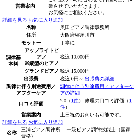
営業案内
業させていただきます。
お気軽にご相談ください。
詳細を見る
お気に入り追加
名称
奥田ピアノ調律事務所
住所
大阪府寝屋川市
モットー
丁寧に
アップライトピ
アノ
税込 13,000円
調律基
※縦型のピアノ
本料
グランドピアノ
税込 15,000円
出張費
税込 0円～
出張費の詳細
調律に伴う別途費用／
調律に伴う別途費用／アフターケ
アフターケア
アの詳細
5.0（
1件
） 修理の口コミ評価（
1
口コミ評価
件
）
営業案内
土日祝のお伺いも可能です。
詳細を見る
お気に入り追加
三浦ピアノ調律所 一級ピアノ調律技能士（国家
名称
資格）