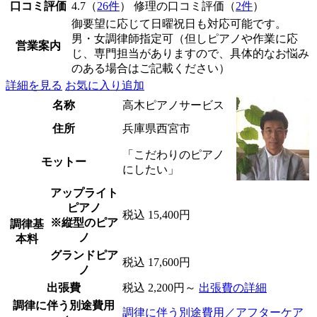
口コミ評価
4.7（
26件
） 修理の口コミ評価（
2件
）
御要望に応じて日曜祝日も対応可能です。
男・女調律師指定可（但しピアノや作業に応
営業案内
じ、専門担当がありますので、具体的なお悩み
のある場合はご記載ください）
詳細を見る
お気に入り追加
名称
高木ピアノサービス
住所
兵庫県西宮市
「こだわりのピアノ
モットー
にしたい」
アップライト
ピアノ
税込 15,400円
※縦型のピア
調律基
ノ
本料
グランドピア
税込 17,600円
ノ
出張費
税込 2,200円～
出張費の詳細
調律に伴う別途費用
調律に伴う別途費用／アフターケア