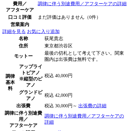
費用／
調律に伴う別途費用／アフターケアの詳細
アフターケア
口コミ評価
まだ評価はありません（0件）
営業案内
詳細を見る
お気に入り追加
名称
荻尾貴志
住所
東京都渋谷区
最後の切札として考えて下さい。関東
モットー
圏内は出張費は無料です。
アップライ
トピアノ
税込 40,000円
調律
※縦型のピ
基本
アノ
料
グランドピ
税込 42,000円
アノ
出張費
税込 30,000円～
出張費の詳細
調律に伴う別途費
調律に伴う別途費用／アフターケアの
用／
詳細
アフターケア