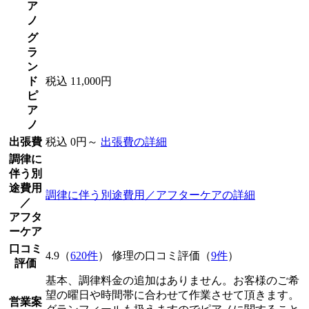
ア
ノ
グ
ラ
ン
ド
税込 11,000円
ピ
ア
ノ
出張費
税込 0円～
出張費の詳細
調律に
伴う別
途費用
調律に伴う別途費用／アフターケアの詳細
／
アフタ
ーケア
口コミ
4.9（
620件
） 修理の口コミ評価（
9件
）
評価
基本、調律料金の追加はありません。お客様のご希
望の曜日や時間帯に合わせて作業させて頂きます。
営業案