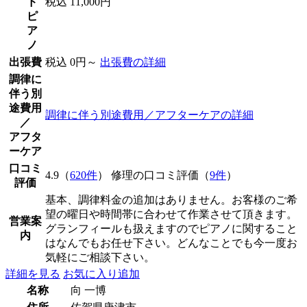
ド
税込 11,000円
ピ
ア
ノ
出張費
税込 0円～
出張費の詳細
調律に
伴う別
途費用
調律に伴う別途費用／アフターケアの詳細
／
アフタ
ーケア
口コミ
4.9（
620件
） 修理の口コミ評価（
9件
）
評価
基本、調律料金の追加はありません。お客様のご希
望の曜日や時間帯に合わせて作業させて頂きます。
営業案
グランフィールも扱えますのでピアノに関すること
内
はなんでもお任せ下さい。どんなことでも今一度お
気軽にご相談下さい。
詳細を見る
お気に入り追加
名称
向 一博