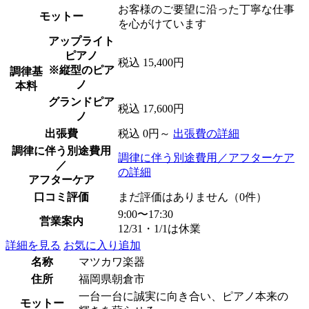
お客様のご要望に沿った丁寧な仕事
モットー
を心がけています
アップライト
ピアノ
税込 15,400円
※縦型のピア
調律基
ノ
本料
グランドピア
税込 17,600円
ノ
出張費
税込 0円～
出張費の詳細
調律に伴う別途費用
調律に伴う別途費用／アフターケア
／
の詳細
アフターケア
口コミ評価
まだ評価はありません（0件）
9:00〜17:30
営業案内
12/31・1/1は休業
詳細を見る
お気に入り追加
名称
マツカワ楽器
住所
福岡県朝倉市
一台一台に誠実に向き合い、ピアノ本来の
モットー