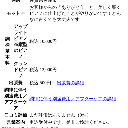
住所
佐賀県唐津市
お客様からの「ありがとう」と、美しく響く
モットー
ピアノに仕上げたことがやりがいです！どん
なに古くても大丈夫です！
アップ
ライト
ピアノ
調
税込 10,000円
※縦型
律
のピア
基
ノ
本
料
グラン
ドピア
税込 12,000円
ノ
出張費
税込 500円～
出張費の詳細
調律に伴う
別途費用／
調律に伴う別途費用／アフターケアの詳細
アフターケ
ア
口コミ評価
まだ評価はありません（0件）
営業案内
申込受付中です。是非ご検討ください。