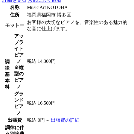
詳細を見る
お気に入り追加
名称
Music Art KOTOHA
住所
福岡県福岡市 博多区
お客様の大切なピアノを、音楽性のある魅力的
モットー
な音に仕上げます。
アッ
プラ
イト
ピア
ノ
税込 14,300円
調
※縦
律
型の
基
ピア
本
ノ
料
グラ
ンド
税込 16,500円
ピア
ノ
出張費
税込 0円～
出張費の詳細
調律に伴
う別途費