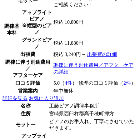
モットー
ご相談ください！
アップライト
ピアノ
税込 10,800円
※縦型のピア
調律基
ノ
本料
グランドピア
税込 11,880円
ノ
出張費
税込 3,240円～
出張費の詳細
調律に伴う別途費用
調律に伴う別途費用／アフターケア
／
の詳細
アフターケア
口コミ評価
5.0（
4件
） 修理の口コミ評価（
2件
）
営業案内
年中無休
詳細を見る
お気に入り追加
名称
工藤ピアノ調律事務所
住所
宮崎県西臼杵郡高千穂町押方
ピアノのお手入れ、丁寧にさせていた
モットー
だきます。
アップライ