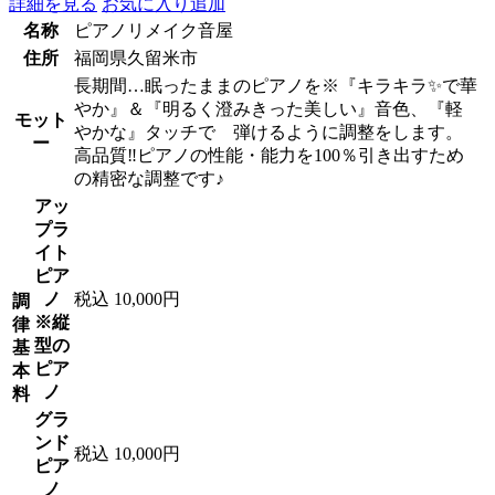
詳細を見る
お気に入り追加
名称
ピアノリメイク音屋
住所
福岡県久留米市
長期間…眠ったままのピアノを※『キラキラ✨で華
やか』＆『明るく澄みきった美しい』音色、『軽
モット
やかな』タッチで 弾けるように調整をします。
ー
高品質‼ピアノの性能・能力を100％引き出すため
の精密な調整です♪
アッ
プラ
イト
ピア
ノ
税込 10,000円
調
※縦
律
型の
基
ピア
本
ノ
料
グラ
ンド
税込 10,000円
ピア
ノ