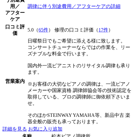
用／
調律に伴う別途費用／アフターケアの詳細
アフター
ケア
口コミ評
5.0（
65件
） 修理の口コミ評価（
17件
）
価
日曜祭日でもご希望に添える様に致します。
コンサートチューナーならではの作業を、リー
ズナブルな料金で行います。
国内外一流ピアニストのリサイタル調律も承り
ます。
営業案内
※お客様の大切なピアノの調律は、一流ピアノ
メーカーや国家資格 調律師協会等の技術認定を
取得している、プロの調律師に御依頼下さいま
せ。
そのほかSTEINWAY YAMAHA等、新品中古 楽
器全般の販売も承っております。
詳細を見る
お気に入り追加
名称
松本ピアノ調律所