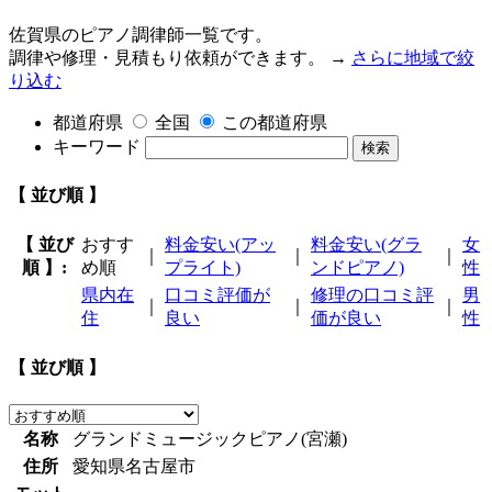
佐賀県のピアノ調律師一覧です。
調律や修理・見積もり依頼ができます。 →
さらに地域で絞
り込む
都道府県
全国
この都道府県
キーワード
検索
【 並び順 】
【 並び
おすす
料金安い(アッ
料金安い(グラ
女
｜
｜
｜
順 】:
め順
プライト)
ンドピアノ)
性
県内在
口コミ評価が
修理の口コミ評
男
｜
｜
｜
住
良い
価が良い
性
【 並び順 】
名称
グランドミュージックピアノ(宮瀬)
住所
愛知県名古屋市