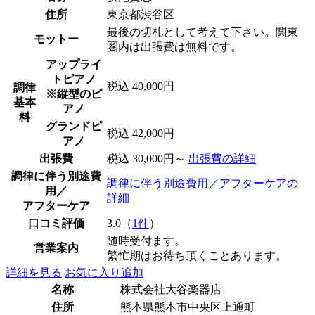
住所
東京都渋谷区
最後の切札として考えて下さい。関東
モットー
圏内は出張費は無料です。
アップライ
トピアノ
税込 40,000円
調律
※縦型のピ
基本
アノ
料
グランドピ
税込 42,000円
アノ
出張費
税込 30,000円～
出張費の詳細
調律に伴う別途費
調律に伴う別途費用／アフターケアの
用／
詳細
アフターケア
口コミ評価
3.0（
1件
）
随時受付ます。
営業案内
繁忙期はお待ち頂くことあります。
詳細を見る
お気に入り追加
名称
株式会社大谷楽器店
住所
熊本県熊本市中央区上通町