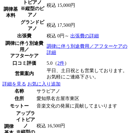
トピアノ
税込 15,000円
※縦型のピ
調律基
アノ
本料
グランドピ
税込 17,500円
アノ
出張費
税込 0円～
出張費の詳細
調律に伴う別途費
調律に伴う別途費用／アフターケアの
用／
詳細
アフターケア
口コミ評価
5.0（
2件
）
平日、土日祝とも営業しております。
営業案内
お気軽にご連絡下さい。
詳細を見る
お気に入り追加
名称
サラピアノ
住所
愛知県名古屋市東区
モットー
音楽文化の発展に貢献してまいります
アップラ
イトピア
ノ
税込 16,500円
調律
※縦型の
基本