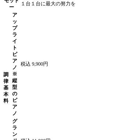
モット
１台１台に最大の努力を
ー
ア
ッ
プ
ラ
イ
ト
ピ
ア
税込 9,900円
ノ
※
調
縦
律
型
基
の
本
ピ
料
ア
ノ
グ
ラ
ン