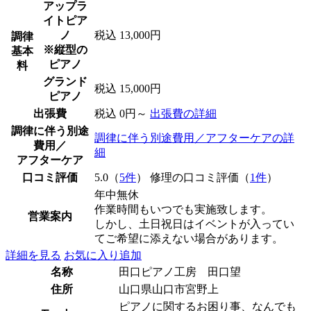
アップラ
イトピア
ノ
税込 13,000円
調律
※縦型の
基本
ピアノ
料
グランド
税込 15,000円
ピアノ
出張費
税込 0円～
出張費の詳細
調律に伴う別途
調律に伴う別途費用／アフターケアの詳
費用／
細
アフターケア
口コミ評価
5.0（
5件
） 修理の口コミ評価（
1件
）
年中無休
作業時間もいつでも実施致します。
営業案内
しかし、土日祝日はイベントが入ってい
てご希望に添えない場合があります。
詳細を見る
お気に入り追加
名称
田口ピアノ工房 田口望
住所
山口県山口市宮野上
ピアノに関するお困り事、なんでも