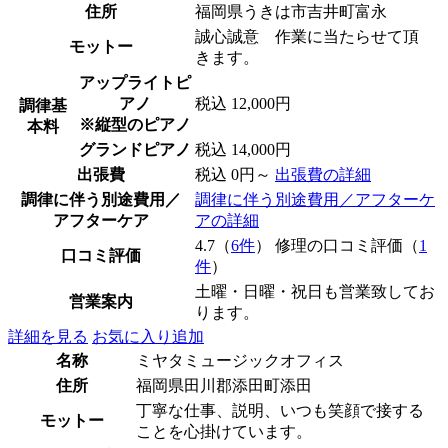
住所
福岡県うきは市吉井町富永
誠心誠意 作業に当たらせて頂
モットー
きます。
アップライトピ
アノ
税込 12,000円
調律基
※縦型のピアノ
本料
グランドピアノ
税込 14,000円
出張費
税込 0円～
出張費の詳細
調律に伴う別途費用／
調律に伴う別途費用／アフターケ
アフターケア
アの詳細
4.7（
6件
） 修理の口コミ評価（
1
口コミ評価
件
）
土曜・日曜・祝日も営業致してお
営業案内
ります。
詳細を見る
お気に入り追加
名称
ミヤタミュージックオフィス
住所
福岡県田川郡添田町添田
丁寧な仕事、説明、いつも笑顔で接する
モットー
ことを心掛けています。