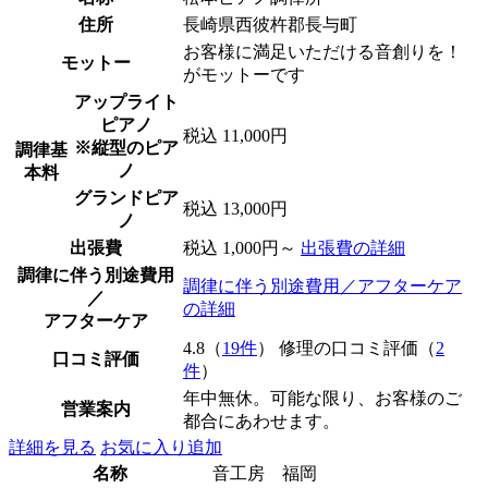
住所
長崎県西彼杵郡長与町
お客様に満足いただける音創りを！
モットー
がモットーです
アップライト
ピアノ
税込 11,000円
※縦型のピア
調律基
ノ
本料
グランドピア
税込 13,000円
ノ
出張費
税込 1,000円～
出張費の詳細
調律に伴う別途費用
調律に伴う別途費用／アフターケア
／
の詳細
アフターケア
4.8（
19件
） 修理の口コミ評価（
2
口コミ評価
件
）
年中無休。可能な限り、お客様のご
営業案内
都合にあわせます。
詳細を見る
お気に入り追加
名称
音工房 福岡