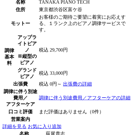
名称
TANAKA PIANO TECH
住所
東京都渋谷区富ケ谷
お客様のご期待ご要望に着実にお応えす
モットー
る、１ランク上のピアノ調律サービスで
す。
アップラ
イトピア
ノ
税込 29,700円
調律
※縦型の
基本
ピアノ
料
グランド
税込 33,000円
ピアノ
出張費
税込 0円～
出張費の詳細
調律に伴う別途
費用／
調律に伴う別途費用／アフターケアの詳細
アフターケア
口コミ評価
まだ評価はありません（0件）
営業案内
詳細を見る
お気に入り追加
名称
荻尾貴志