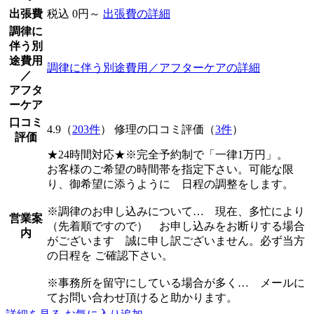
出張費
税込 0円～
出張費の詳細
調律に
伴う別
途費用
調律に伴う別途費用／アフターケアの詳細
／
アフタ
ーケア
口コミ
4.9（
203件
） 修理の口コミ評価（
3件
）
評価
★24時間対応★※完全予約制で「一律1万円」。
お客様のご希望の時間帯を指定下さい。可能な限
り、御希望に添うように 日程の調整をします。
※調律のお申し込みについて… 現在、多忙により
営業案
（先着順ですので） お申し込みをお断りする場合
内
がございます 誠に申し訳ございません。必ず当方
の日程を ご確認下さい。
※事務所を留守にしている場合が多く… メールに
てお問い合わせ頂けると助かります。