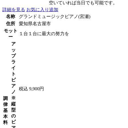
空いていれば当日でも可能です。
詳細を見る
お気に入り追加
名称
グランドミュージックピアノ(宮瀬)
住所
愛知県名古屋市
モット
１台１台に最大の努力を
ー
ア
ッ
プ
ラ
イ
ト
ピ
ア
税込 9,900円
ノ
※
調
縦
律
型
基
の
本
ピ
料
ア