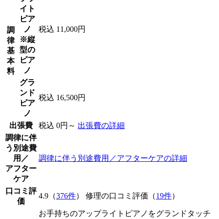
イト
ピア
ノ
税込 11,000円
調
※縦
律
型の
基
ピア
本
ノ
料
グラ
ンド
税込 16,500円
ピア
ノ
出張費
税込 0円～
出張費の詳細
調律に伴
う別途費
用／
調律に伴う別途費用／アフターケアの詳細
アフター
ケア
口コミ評
4.9（
376件
） 修理の口コミ評価（
19件
）
価
お手持ちのアップライトピアノをグランドタッチ