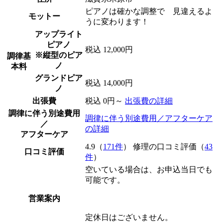
ピアノは確かな調整で 見違えるよ
モットー
うに変わります！
アップライト
ピアノ
税込 12,000円
※縦型のピア
調律基
ノ
本料
グランドピア
税込 14,000円
ノ
出張費
税込 0円～
出張費の詳細
調律に伴う別途費用
調律に伴う別途費用／アフターケア
／
の詳細
アフターケア
4.9（
171件
） 修理の口コミ評価（
43
口コミ評価
件
）
空いている場合は、お申込当日でも
可能です。
営業案内
定休日はございません。