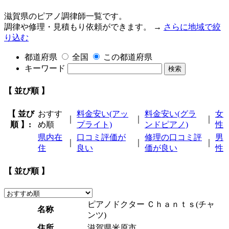
滋賀県のピアノ調律師一覧です。
調律や修理・見積もり依頼ができます。 →
さらに地域で絞
り込む
都道府県
全国
この都道府県
キーワード
検索
【 並び順 】
【 並び
おすす
料金安い(アッ
料金安い(グラ
女
｜
｜
｜
順 】:
め順
プライト)
ンドピアノ)
性
県内在
口コミ評価が
修理の口コミ評
男
｜
｜
｜
住
良い
価が良い
性
【 並び順 】
ピアノドクター Ｃｈａｎｔｓ(チャ
名称
ンツ)
住所
滋賀県米原市