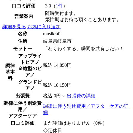
口コミ評価
3.0（
1件
）
随時受付ます。
営業案内
繁忙期はお待ち頂くことあります。
詳細を見る
お気に入り追加
名称
musikraft
住所
岐阜県岐阜市
モットー
「わくわくする」瞬間を共有したい！
アップライ
トピアノ
税込 14,850円
調律
※縦型のピ
基本
アノ
料
グランドピ
税込 18,150円
アノ
出張費
税込 0円～
出張費の詳細
調律に伴う別途費
調律に伴う別途費用／アフターケアの詳
用／
細
アフターケア
口コミ評価
まだ評価はありません（0件）
◇定休日