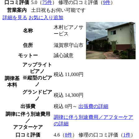
口コミ評価
5.0（
75件
） 修理の口コミ評価（
9件
）
営業案内
土日祝もお伺い可能です
詳細を見る
お気に入り追加
木村ピアノサ
名称
ービス
住所
滋賀県守山市
モットー
誠心誠意
アップライト
ピアノ
税込 11,000円
※縦型のピア
調律基
ノ
本料
グランドピア
税込 14,300円
ノ
出張費
税込 0円～
出張費の詳細
調律に伴う別途費用
調律に伴う別途費用／アフターケア
／
の詳細
アフターケア
口コミ評価
4.6（
8件
） 修理の口コミ評価（
1件
）