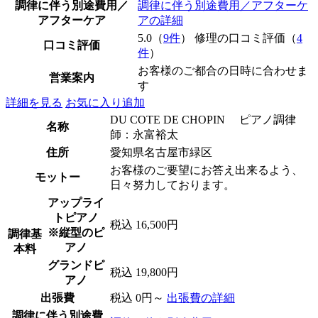
調律に伴う別途費用／
調律に伴う別途費用／アフターケ
アフターケア
アの詳細
5.0（
9件
） 修理の口コミ評価（
4
口コミ評価
件
）
お客様のご都合の日時に合わせま
営業案内
す
詳細を見る
お気に入り追加
DU COTE DE CHOPIN ピアノ調律
名称
師：永富裕太
住所
愛知県名古屋市緑区
お客様のご要望にお答え出来るよう、
モットー
日々努力しております。
アップライ
トピアノ
税込 16,500円
※縦型のピ
調律基
アノ
本料
グランドピ
税込 19,800円
アノ
出張費
税込 0円～
出張費の詳細
調律に伴う別途費