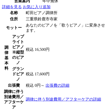
営業案内
年中無休
詳細を見る
お気に入り追加
名称
町田ピアノ調律所
住所
三重県鈴鹿市寺家
あなたのピアノを「歌うピアノ」に変身させ
モットー
ます。
アップ
ライト
ピアノ
調
税込 16,500円
※縦型
律
のピア
基
ノ
本
料
グラン
ドピア
税込 17,600円
ノ
出張費
税込 0円～
出張費の詳細
調律に伴う
別途費用／
調律に伴う別途費用／アフターケアの詳細
アフターケ
ア