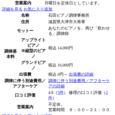
営業案内
月曜日を定休日としています。
詳細を見る
お気に入り追加
名称
石田ピアノ調律事務所
住所
滋賀県大津市大将軍
あなたのピアノを、再び「歌わせ
モットー
る」調律師
アップライト
ピアノ
税込 14,000円
※縦型のピア
調律基
ノ
本料
グランドピア
税込 16,000円
ノ
出張費
税込 0円～
出張費の詳細
調律に伴う別途費用／
調律に伴う別途費用／アフターケ
アフターケア
アの詳細
4.8（
5件
） 修理の口コミ評価（
2
口コミ評価
件
）
不定休。
営業案内
営業時間 ９：００～２１：００