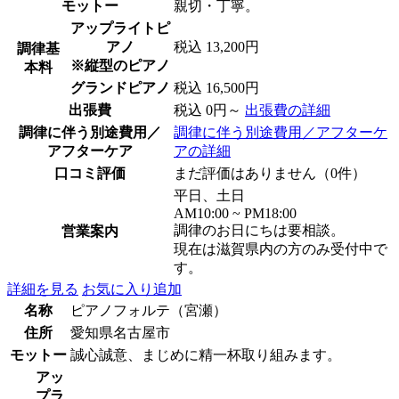
モットー
親切・丁寧。
アップライトピ
アノ
税込 13,200円
調律基
※縦型のピアノ
本料
グランドピアノ
税込 16,500円
出張費
税込 0円～
出張費の詳細
調律に伴う別途費用／
調律に伴う別途費用／アフターケ
アフターケア
アの詳細
口コミ評価
まだ評価はありません（0件）
平日、土日
AM10:00 ~ PM18:00
調律のお日にちは要相談。
営業案内
現在は滋賀県内の方のみ受付中で
す。
詳細を見る
お気に入り追加
名称
ピアノフォルテ（宮瀬）
住所
愛知県名古屋市
モットー
誠心誠意、まじめに精一杯取り組みます。
アッ
プラ