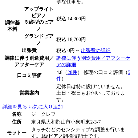
寧な仕事を。
アップライト
ピアノ
税込 14,300円
※縦型のピア
調律基
ノ
本料
グランドピア
税込 18,700円
ノ
出張費
税込 0円～
出張費の詳細
調律に伴う別途費用／
調律に伴う別途費用／アフターケ
アフターケア
アの詳細
4.8（
28件
） 修理の口コミ評価（
5
口コミ評価
件
）
定休日は特に設けていません。
営業案内
土日・祝日もお伺いしておりま
す。
詳細を見る
お気に入り追加
名称
ジークレフ
住所
奈良県大和郡山市小泉町東2-3-7
タッチなどのセンシティブな調整を行いま
モットー
す。1級ピアノ調律技能士です。