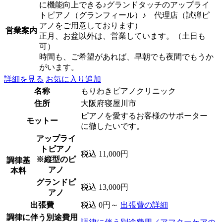
に機能向上できる♪グランドタッチのアップライ
トピアノ（グランフィール）♪ 代理店（試弾ピ
アノをご用意しております）
営業案内
正月、お盆以外は、営業しています。（土日も
可）
時間も、ご希望があれば、早朝でも夜間でもうか
がいます。
詳細を見る
お気に入り追加
名称
もりわきピアノクリニック
住所
大阪府寝屋川市
ピアノを愛するお客様のサポーター
モットー
に徹したいです。
アップライ
トピアノ
税込 11,000円
※縦型のピ
調律基
アノ
本料
グランドピ
税込 13,000円
アノ
出張費
税込 0円～
出張費の詳細
調律に伴う別途費用