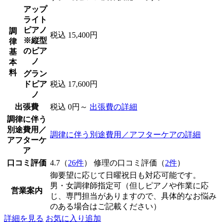
アップ
ライト
ピアノ
調
税込 15,400円
※縦型
律
のピア
基
ノ
本
料
グラン
ドピア
税込 17,600円
ノ
出張費
税込 0円～
出張費の詳細
調律に伴う
別途費用／
調律に伴う別途費用／アフターケアの詳細
アフターケ
ア
口コミ評価
4.7（
26件
） 修理の口コミ評価（
2件
）
御要望に応じて日曜祝日も対応可能です。
男・女調律師指定可（但しピアノや作業に応
営業案内
じ、専門担当がありますので、具体的なお悩み
のある場合はご記載ください）
詳細を見る
お気に入り追加