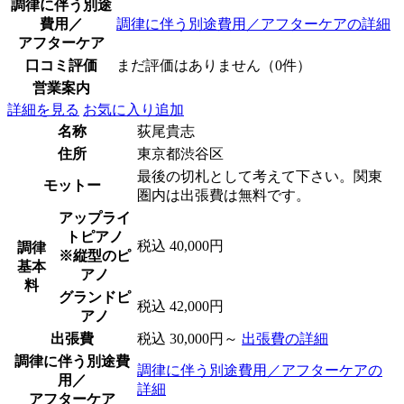
調律に伴う別途
費用／
調律に伴う別途費用／アフターケアの詳細
アフターケア
口コミ評価
まだ評価はありません（0件）
営業案内
詳細を見る
お気に入り追加
名称
荻尾貴志
住所
東京都渋谷区
最後の切札として考えて下さい。関東
モットー
圏内は出張費は無料です。
アップライ
トピアノ
税込 40,000円
調律
※縦型のピ
基本
アノ
料
グランドピ
税込 42,000円
アノ
出張費
税込 30,000円～
出張費の詳細
調律に伴う別途費
調律に伴う別途費用／アフターケアの
用／
詳細
アフターケア