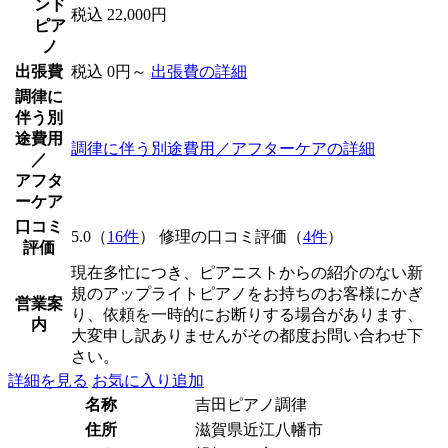
ンド
税込 22,000円
ピア
ノ
出張費
税込 0円～
出張費の詳細
調律に
伴う別
途費用
調律に伴う別途費用／アフターケアの詳細
／
アフタ
ーケア
口コミ
5.0（
16件
） 修理の口コミ評価（
4件
）
評価
現在多忙につき、ピアニストからの紹介のない新
規のアップライトピアノをお持ちのお客様にかぎ
営業案
り、依頼を一時的にお断りする場合があります、
内
大変申し訳ありませんがその都度お問い合わせ下
さい。
詳細を見る
お気に入り追加
名称
吉田ピアノ調律
住所
滋賀県近江八幡市