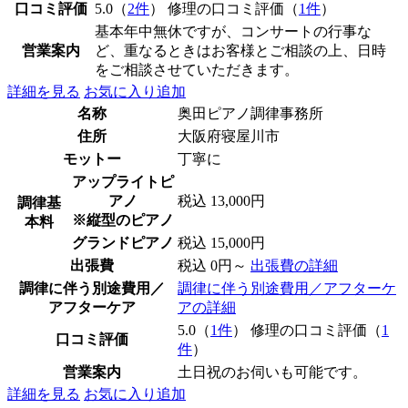
口コミ評価
5.0（
2件
） 修理の口コミ評価（
1件
）
基本年中無休ですが、コンサートの行事な
営業案内
ど、重なるときはお客様とご相談の上、日時
をご相談させていただきます。
詳細を見る
お気に入り追加
名称
奥田ピアノ調律事務所
住所
大阪府寝屋川市
モットー
丁寧に
アップライトピ
アノ
税込 13,000円
調律基
※縦型のピアノ
本料
グランドピアノ
税込 15,000円
出張費
税込 0円～
出張費の詳細
調律に伴う別途費用／
調律に伴う別途費用／アフターケ
アフターケア
アの詳細
5.0（
1件
） 修理の口コミ評価（
1
口コミ評価
件
）
営業案内
土日祝のお伺いも可能です。
詳細を見る
お気に入り追加