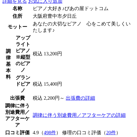
詳細を見る
お気に入り追加
名称
ピアノ大好き♪ぴあの屋ドットコム
住所
大阪府豊中市夕日丘
あなたの大切なピアノ 心をこめて美しくい
モットー
たします♪
アップ
ライト
ピアノ
調
税込 13,200円
※縦型
律
のピア
基
ノ
本
料
グラン
ドピア
税込 15,400円
ノ
出張費
税込 2,200円～
出張費の詳細
調律に伴う
別途費用／
調律に伴う別途費用／アフターケアの詳細
アフターケ
ア
口コミ評価
4.9（
498件
） 修理の口コミ評価（
20件
）