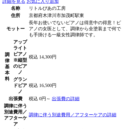
詳細を見る
お気に入り追加
名称
リトルぴあの工房
住所
京都府木津川市加茂町駅東
長年お使いでないピアノは得意中の得意！ピ
モットー
アノの女医として、調律から全塗装まで何で
も手掛ける一級女性調律師です。
アップ
ライト
ピアノ
調
税込 14,300円
※縦型
律
のピア
基
ノ
本
料
グラン
ドピア
税込 16,500円
ノ
出張費
税込 0円～
出張費の詳細
調律に伴う
別途費用／
調律に伴う別途費用／アフターケアの詳細
アフターケ
ア