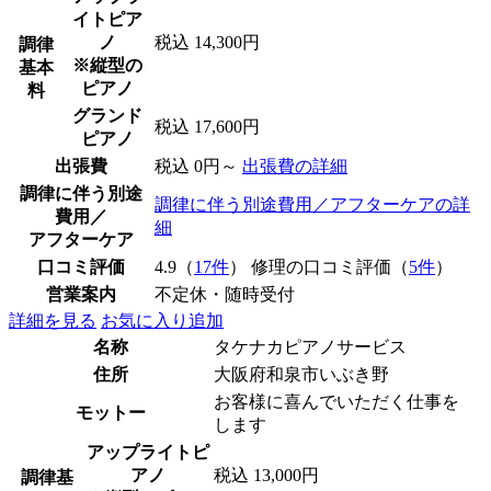
イトピア
ノ
税込 14,300円
調律
※縦型の
基本
ピアノ
料
グランド
税込 17,600円
ピアノ
出張費
税込 0円～
出張費の詳細
調律に伴う別途
調律に伴う別途費用／アフターケアの詳
費用／
細
アフターケア
口コミ評価
4.9（
17件
） 修理の口コミ評価（
5件
）
営業案内
不定休・随時受付
詳細を見る
お気に入り追加
名称
タケナカピアノサービス
住所
大阪府和泉市いぶき野
お客様に喜んでいただく仕事を
モットー
します
アップライトピ
アノ
税込 13,000円
調律基