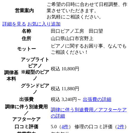
ご希望の日時に合わせて日程調整、作
営業案内
業させていただきます。
お気軽にご相談ください。
詳細を見る
お気に入り追加
名称
田口ピアノ工房 田口望
住所
山口県山口市宮野上
ピアノに関するお困り事、なんでも
モットー
ご相談ください！
アップライト
ピアノ
税込 10,800円
※縦型のピア
調律基
ノ
本料
グランドピア
税込 11,880円
ノ
出張費
税込 3,240円～
出張費の詳細
調律に伴う別途費用
調律に伴う別途費用／アフターケア
／
の詳細
アフターケア
口コミ評価
5.0（
4件
） 修理の口コミ評価（
2件
）