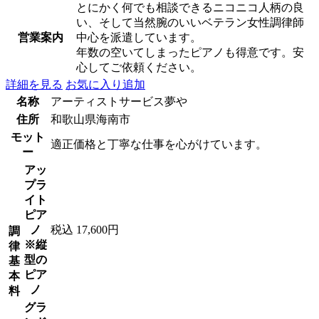
とにかく何でも相談できるニコニコ人柄の良
い、そして当然腕のいいベテラン女性調律師
営業案内
中心を派遣しています。
年数の空いてしまったピアノも得意です。安
心してご依頼ください。
詳細を見る
お気に入り追加
名称
アーティストサービス夢や
住所
和歌山県海南市
モット
適正価格と丁寧な仕事を心がけています。
ー
アッ
プラ
イト
ピア
ノ
税込 17,600円
調
※縦
律
型の
基
ピア
本
ノ
料
グラ