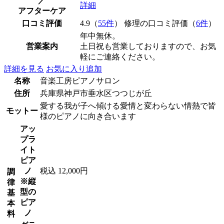
／
詳細
アフターケア
口コミ評価
4.9（
55件
） 修理の口コミ評価（
6件
）
年中無休。
営業案内
土日祝も営業しておりますので、お気
軽にご連絡ください。
詳細を見る
お気に入り追加
名称
音楽工房ピアノサロン
住所
兵庫県神戸市垂水区つつじが丘
愛する我が子へ傾ける愛情と変わらない情熱で皆
モットー
様のピアノに向き合います
アッ
プラ
イト
ピア
ノ
税込 12,000円
調
※縦
律
型の
基
ピア
本
ノ
料