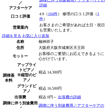
調律に伴う別途費用／アフターケアの
／
詳細
アフターケア
4.9（
104件
） 修理の口コミ評価（
3
口コミ評価
件
）
お客さまのご希望があれば土日・祝日
営業案内
も営業いたします。
詳細を見る
お気に入り追加
名称
楠神祥子
住所
大阪府大阪市城東区天王田
お客様のご要望にお応えできるように
モットー
心がけています。
アップライ
トピアノ
税込 14,300円
※縦型のピ
調律基
アノ
本料
グランドピ
税込 16,500円
アノ
出張費
税込 0円～
出張費の詳細
調律に伴う別途費用
調律に伴う別途費用／アフターケアの