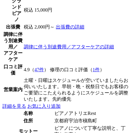
グラ
ンド
税込 15,000円
ピア
ノ
出張費
税込 2,000円～
出張費の詳細
調律に伴
う別途費
用／
調律に伴う別途費用／アフターケアの詳細
アフター
ケア
口コミ評
4.9（
47件
） 修理の口コミ評価（
1件
）
価
土曜・日曜はスケジュールが空いていましたらお
伺いいたします。早朝・晩・祝祭日でもお客様の
営業案内
ご要望にこたえられるようにスケジュールを調整
いたします。先約優先
詳細を見る
お気に入り追加
名称
ピアノアトリエRest
住所
京都府宇治市槇島町
ピアノについて丁寧な説明と、丁
モットー