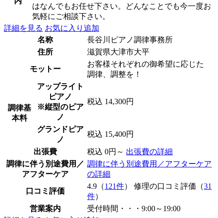
内
はなんでもお任せ下さい。どんなことでも今一度お
気軽にご相談下さい。
詳細を見る
お気に入り追加
名称
長谷川ピアノ調律事務所
住所
滋賀県大津市大平
お客様それぞれの御希望に応じた
モットー
調律、調整を！
アップライト
ピアノ
税込 14,300円
※縦型のピア
調律基
ノ
本料
グランドピア
税込 15,400円
ノ
出張費
税込 0円～
出張費の詳細
調律に伴う別途費用／
調律に伴う別途費用／アフターケア
アフターケア
の詳細
4.9（
121件
） 修理の口コミ評価（
31
口コミ評価
件
）
営業案内
受付時間・・・9:00～19:00