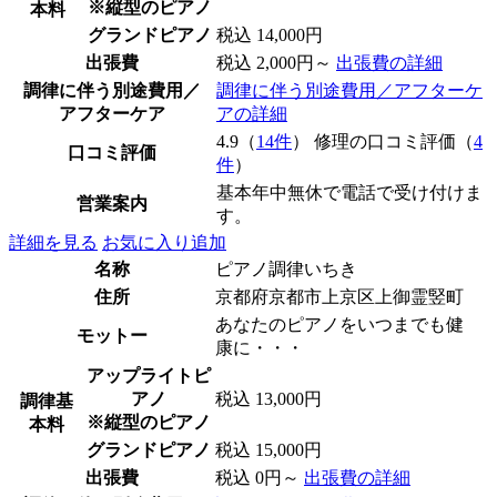
※縦型のピアノ
本料
グランドピアノ
税込 14,000円
出張費
税込 2,000円～
出張費の詳細
調律に伴う別途費用／
調律に伴う別途費用／アフターケ
アフターケア
アの詳細
4.9（
14件
） 修理の口コミ評価（
4
口コミ評価
件
）
基本年中無休で電話で受け付けま
営業案内
す。
詳細を見る
お気に入り追加
名称
ピアノ調律いちき
住所
京都府京都市上京区上御霊竪町
あなたのピアノをいつまでも健
モットー
康に・・・
アップライトピ
アノ
税込 13,000円
調律基
※縦型のピアノ
本料
グランドピアノ
税込 15,000円
出張費
税込 0円～
出張費の詳細