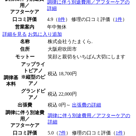
調律に伴う別途費用／アフターケアの
用／
詳細
アフターケア
口コミ評価
4.9（
8件
） 修理の口コミ評価（
1件
）
営業案内
年中無休
詳細を見る
お気に入り追加
名称
株式会社うたまくら.
住所
大阪府吹田市
モットー
笑顔と親切をいちばん大切にします
アップライ
トピアノ
税込 18,700円
※縦型のピ
調律基
アノ
本料
グランドピ
税込 22,000円
アノ
出張費
税込 0円～
出張費の詳細
調律に伴う別途費
調律に伴う別途費用／アフターケアの
用／
詳細
アフターケア
口コミ評価
5.0（
7件
） 修理の口コミ評価（
1件
）