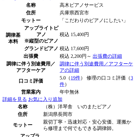
名称
高木ピアノサービス
住所
兵庫県西宮市
モットー
「こだわりのピアノにしたい」
アップライトピ
アノ
税込 15,400円
調律基
※縦型のピアノ
本料
グランドピアノ
税込 17,600円
出張費
税込 2,200円～
出張費の詳細
調律に伴う別途費用／
調律に伴う別途費用／アフターケ
アフターケア
アの詳細
5.0（
19件
） 修理の口コミ評価（
3
口コミ評価
件
）
営業案内
年中無休
詳細を見る
お気に入り追加
名称
（株）洋琴舎 いのまたピアノ
住所
新潟県長岡市
親切丁寧・迅速対応・安心安価、運搬か
モットー
ら修理まで何でもできる調律師。
アップラ