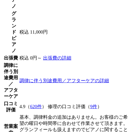
ノ
グ
ラ
ン
ド
税込 11,000円
ピ
ア
ノ
出張費
税込 0円～
出張費の詳細
調律に
伴う別
途費用
調律に伴う別途費用／アフターケアの詳細
／
アフタ
ーケア
口コミ
4.9（
620件
） 修理の口コミ評価（
9件
）
評価
基本、調律料金の追加はありません。お客様のご希
望の曜日や時間帯に合わせて作業させて頂きます。
営業案
グランフィールも扱えますのでピアノに関すること