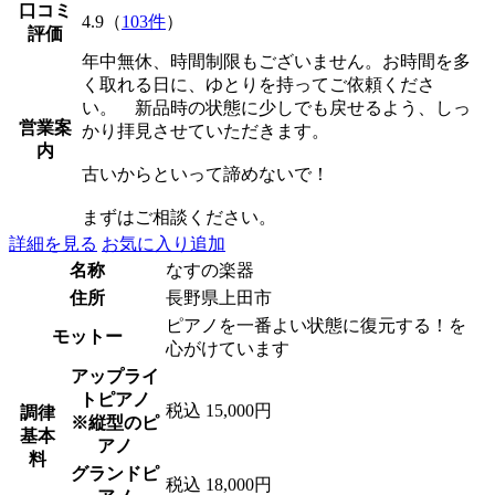
口コミ
4.9（
103件
）
評価
年中無休、時間制限もございません。お時間を多
く取れる日に、ゆとりを持ってご依頼くださ
い。 新品時の状態に少しでも戻せるよう、しっ
営業案
かり拝見させていただきます。
内
古いからといって諦めないで！
まずはご相談ください。
詳細を見る
お気に入り追加
名称
なすの楽器
住所
長野県上田市
ピアノを一番よい状態に復元する！を
モットー
心がけています
アップライ
トピアノ
税込 15,000円
調律
※縦型のピ
基本
アノ
料
グランドピ
税込 18,000円