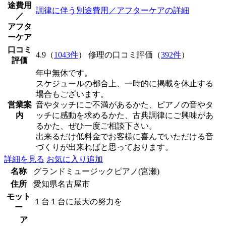
途費用
調律に伴う別途費用／アフターケアの詳細
／
アフタ
ーケア
口コミ
4.9（
1043件
） 修理の口コミ評価（
392件
）
評価
年中無休です。
スケジュールの都合上、一時的に掲載を休止する
場合もございます。
営業案
音やタッチにご不満があるかた、ピアノの音やタ
内
ッチに感動を求めるかた、古典調律にご興味があ
るかた、ぜひ一度ご相談下さい。
出来るだけ低料金でお客様に喜んでいただける音
づくりが出来ればと思っております。
詳細を見る
お気に入り追加
名称
グランドミュージックピアノ(宮瀬)
住所
愛知県名古屋市
モット
１台１台に最大の努力を
ー
ア