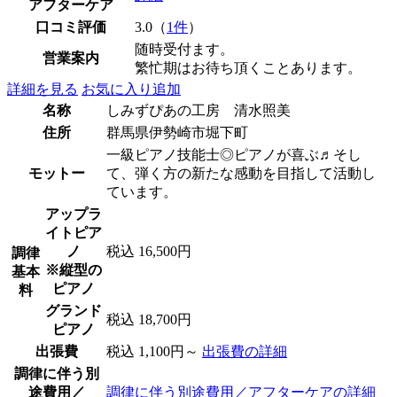
アフターケア
口コミ評価
3.0（
1件
）
随時受付ます。
営業案内
繁忙期はお待ち頂くことあります。
詳細を見る
お気に入り追加
名称
しみずぴあの工房 清水照美
住所
群馬県伊勢崎市堀下町
一級ピアノ技能士◎ピアノが喜ぶ♬そし
モットー
て、弾く方の新たな感動を目指して活動し
ています。
アップラ
イトピア
ノ
税込 16,500円
調律
※縦型の
基本
ピアノ
料
グランド
税込 18,700円
ピアノ
出張費
税込 1,100円～
出張費の詳細
調律に伴う別
途費用／
調律に伴う別途費用／アフターケアの詳細