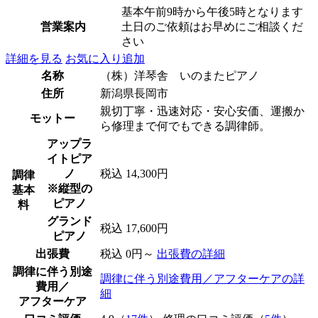
基本午前9時から午後5時となります
営業案内
土日のご依頼はお早めにご相談くだ
さい
詳細を見る
お気に入り追加
名称
（株）洋琴舎 いのまたピアノ
住所
新潟県長岡市
親切丁寧・迅速対応・安心安価、運搬か
モットー
ら修理まで何でもできる調律師。
アップラ
イトピア
ノ
税込 14,300円
調律
※縦型の
基本
ピアノ
料
グランド
税込 17,600円
ピアノ
出張費
税込 0円～
出張費の詳細
調律に伴う別途
調律に伴う別途費用／アフターケアの詳
費用／
細
アフターケア