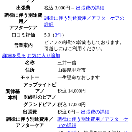
アノ
出張費
税込 3,000円～
出張費の詳細
調律に伴う別途費
調律に伴う別途費用／アフターケアの
用／
詳細
アフターケア
口コミ評価
5.0（
3件
）
ピアノの移動の斡旋もしております。
営業案内
引越しにはご利用ください。
詳細を見る
お気に入り追加
名称
三井一信
住所
山梨県甲府市
モットー
一生懸命なおします
アップライトピ
アノ
税込 14,000円
調律基
※縦型のピアノ
本料
グランドピアノ
税込 17,000円
出張費
税込 0円～
出張費の詳細
調律に伴う別途費用／
調律に伴う別途費用／アフターケ
アフターケア
アの詳細