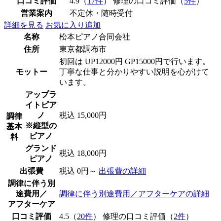
口コミ評価
4.9（
17件
） 修理の口コミ評価（
5件
）
営業案内
不定休・随時受付
詳細を見る
お気に入り追加
名称
松本ピアノ合同会社
住所
東京都調布市
初回は UP12000円 GP15000円で行います。
モットー
丁寧な仕事と分かりやすい説明を心がけて
います。
アップラ
イトピア
ノ
税込 15,000円
調律
※縦型の
基本
ピアノ
料
グランド
税込 18,000円
ピアノ
出張費
税込 0円～
出張費の詳細
調律に伴う別
途費用／
調律に伴う別途費用／アフターケアの詳細
アフターケア
口コミ評価
4.5（
20件
） 修理の口コミ評価（
2件
）