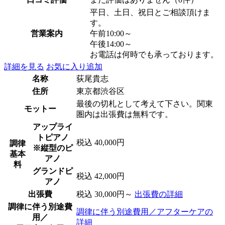
平日、土日、祝日とご相談頂けま
す。
営業案内
午前10:00～
午後14:00～
お電話は何時でも承っております。
詳細を見る
お気に入り追加
名称
荻尾貴志
住所
東京都渋谷区
最後の切札として考えて下さい。関東
モットー
圏内は出張費は無料です。
アップライ
トピアノ
税込 40,000円
調律
※縦型のピ
基本
アノ
料
グランドピ
税込 42,000円
アノ
出張費
税込 30,000円～
出張費の詳細
調律に伴う別途費
調律に伴う別途費用／アフターケアの
用／
詳細