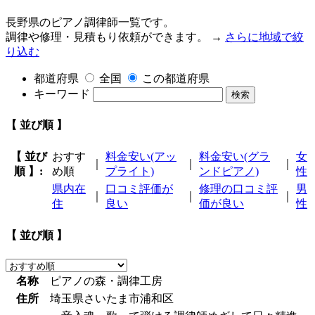
長野県のピアノ調律師一覧です。
調律や修理・見積もり依頼ができます。 →
さらに地域で絞
り込む
都道府県
全国
この都道府県
キーワード
検索
【 並び順 】
【 並び
おすす
料金安い(アッ
料金安い(グラ
女
｜
｜
｜
順 】:
め順
プライト)
ンドピアノ)
性
県内在
口コミ評価が
修理の口コミ評
男
｜
｜
｜
住
良い
価が良い
性
【 並び順 】
名称
ピアノの森・調律工房
住所
埼玉県さいたま市浦和区