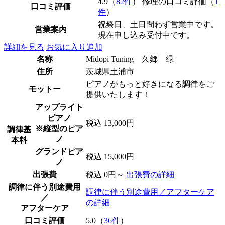
4.9（
82件
） 修理の口コミ評価（
1
口コミ評価
件
）
祝祭日、土日問わず営業中です。
営業案内
現在申し込み受付中です。
詳細を見る
お気に入り追加
名称
Midopi Tuning 久郷 緑
住所
茨城県土浦市
ピアノがもっと好きになる調律をご
モットー
提供いたします！
アップライト
ピアノ
税込 13,000円
※縦型のピア
調律基
ノ
本料
グランドピア
税込 15,000円
ノ
出張費
税込 0円～
出張費の詳細
調律に伴う別途費用
調律に伴う別途費用／アフターケア
／
の詳細
アフターケア
口コミ評価
5.0（
36件
）