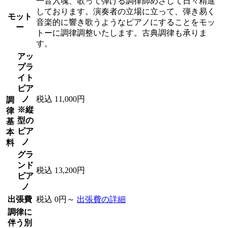
一音入魂、歌って弾ける調律師めざして日々精進
しております。演奏者の立場に立って、弾き易く
モット
音楽的に響き歌うようなピアノにすることをモッ
ー
トーに調律調整いたします。古典調律も承りま
す。
アッ
プラ
イト
ピア
ノ
税込 11,000円
調
※縦
律
型の
基
ピア
本
ノ
料
グラ
ンド
税込 13,200円
ピア
ノ
出張費
税込 0円～
出張費の詳細
調律に
伴う別