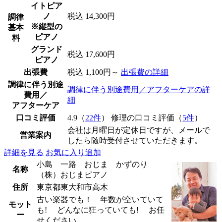
イトピア
ノ
税込 14,300円
調律
※縦型の
基本
ピアノ
料
グランド
税込 17,600円
ピアノ
出張費
税込 1,100円～
出張費の詳細
調律に伴う別途
調律に伴う別途費用／アフターケアの詳
費用／
細
アフターケア
口コミ評価
4.9（
22件
） 修理の口コミ評価（
5件
）
会社は月曜日が定休日ですが、メールで
営業案内
したら随時受付させていただきます。
詳細を見る
お気に入り追加
小島 一路 おじま かずのり
名称
（株）おじまピアノ
住所
東京都東大和市高木
古い楽器でも！ 年数が空いていて
モット
も! どんなに狂っていても! お任
ー
せください。