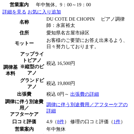
営業案内
年中無休。9：00～19：00
詳細を見る
お気に入り追加
DU COTE DE CHOPIN ピアノ調律
名称
師：永富裕太
住所
愛知県名古屋市緑区
お客様のご要望にお答え出来るよう、
モットー
日々努力しております。
アップライ
トピアノ
税込 16,500円
※縦型のピ
調律基
アノ
本料
グランドピ
税込 19,800円
アノ
出張費
税込 0円～
出張費の詳細
調律に伴う別途費
調律に伴う別途費用／アフターケアの
用／
詳細
アフターケア
口コミ評価
4.9（
8件
） 修理の口コミ評価（
1件
）
営業案内
年中無休