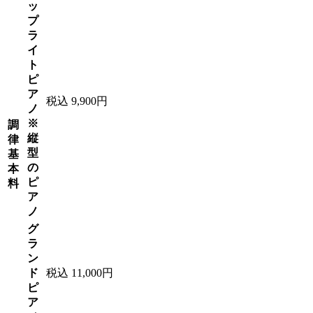
ッ
プ
ラ
イ
ト
ピ
ア
税込 9,900円
ノ
※
調
縦
律
型
基
の
本
ピ
料
ア
ノ
グ
ラ
ン
ド
税込 11,000円
ピ
ア