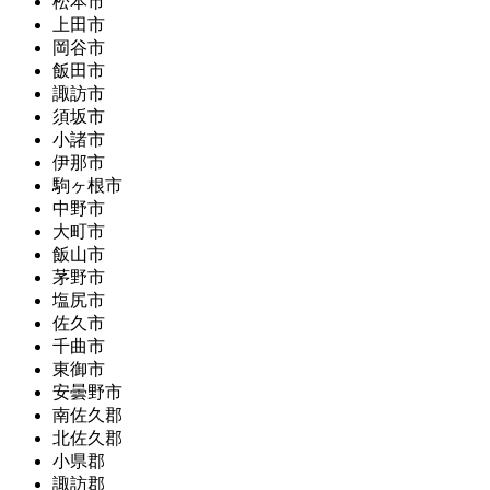
松本市
上田市
岡谷市
飯田市
諏訪市
須坂市
小諸市
伊那市
駒ヶ根市
中野市
大町市
飯山市
茅野市
塩尻市
佐久市
千曲市
東御市
安曇野市
南佐久郡
北佐久郡
小県郡
諏訪郡