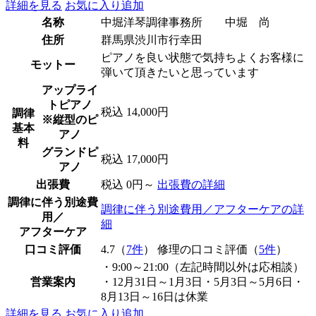
詳細を見る
お気に入り追加
名称
中堀洋琴調律事務所 中堀 尚
住所
群馬県渋川市行幸田
ピアノを良い状態で気持ちよくお客様に
モットー
弾いて頂きたいと思っています
アップライ
トピアノ
税込 14,000円
調律
※縦型のピ
基本
アノ
料
グランドピ
税込 17,000円
アノ
出張費
税込 0円～
出張費の詳細
調律に伴う別途費
調律に伴う別途費用／アフターケアの詳
用／
細
アフターケア
口コミ評価
4.7（
7件
） 修理の口コミ評価（
5件
）
・9:00～21:00（左記時間以外は応相談）
営業案内
・12月31日～1月3日・5月3日～5月6日・
8月13日～16日は休業
詳細を見る
お気に入り追加