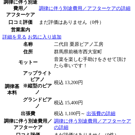
調律に伴う別途
費用／
調律に伴う別途費用／アフターケアの詳細
アフターケア
口コミ評価
まだ評価はありません（0件）
営業案内
詳細を見る
お気に入り追加
名称
二代目 栗原ピアノ工房
住所
群馬県前橋市西大室町
音楽を楽しむ手助けをさせて頂け
モットー
たら幸いです！
アップライト
ピアノ
税込 13,200円
※縦型のピア
調律基
ノ
本料
グランドピア
税込 15,400円
ノ
出張費
税込 1,100円～
出張費の詳細
調律に伴う別途費用／
調律に伴う別途費用／アフターケア
アフターケア
の詳細
口コミ評価
まだ評価はありません（0件）