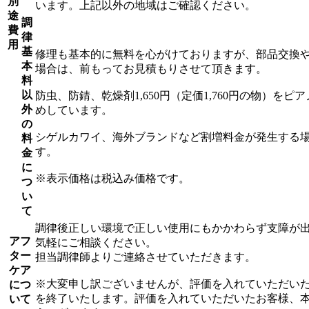
別
います。上記以外の地域はご確認ください。
途
調
費
律
用
基
修理も基本的に無料を心がけておりますが、部品交換
本
場合は、前もってお見積もりさせて頂きます。
料
以
防虫、防錆、乾燥剤1,650円（定価1,760円の物）をピ
外
めしています。
の
シゲルカワイ、海外ブランドなど割増料金が発生する
料
す。
金
に
※表示価格は税込み価格です。
つ
い
て
調律後正しい環境で正しい使用にもかかわらず支障が
アフ
気軽にご相談ください。
ター
担当調律師よりご連絡させていただきます。
ケア
※大変申し訳ございませんが、評価を入れていただい
につ
を終了いたします。評価を入れていただいたお客様、
いて