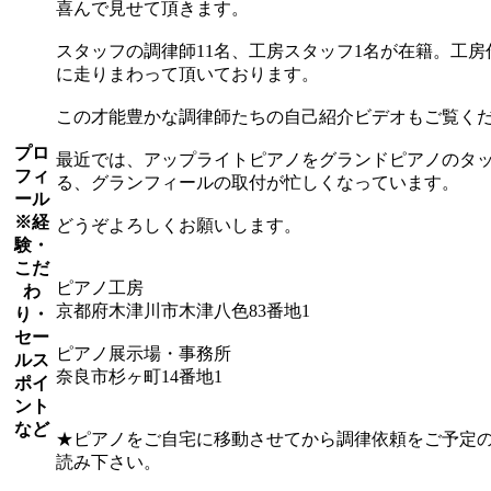
喜んで見せて頂きます。
スタッフの調律師11名、工房スタッフ1名が在籍。工房
に走りまわって頂いております。
この才能豊かな調律師たちの自己紹介ビデオもご覧く
プロ
最近では、アップライトピアノをグランドピアノのタ
フィ
る、グランフィールの取付が忙しくなっています。
ール
※経
どうぞよろしくお願いします。
験・
こだ
ピアノ工房
わ
京都府木津川市木津八色83番地1
り・
セー
ピアノ展示場・事務所
ルス
奈良市杉ヶ町14番地1
ポイ
ント
など
★ピアノをご自宅に移動させてから調律依頼をご予定
読み下さい。