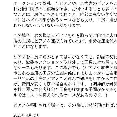
オークションで落札したピアノや、ご実家のピアノを
れた後に調律のご依頼を頂き、お伺いすることも多い
なことに、お伺いをさせて頂くと、内部に虫食い箇所
中にはネズミの巣があるケースなどもあり、工房に運
れをしないといけない事があります。
この場合、お客様よりピアノを引き取ってご自宅に入
店の工房にピアノを運び入れていれば、余分な運送代
だことになります。
ピアノを工房に運ぶとまではいかなくても、部品の劣
あり、鍵盤やアクションを取り外して工房に持ち帰っ
なケースもあります。この場合でも（ピアノ引取先と
市にある当店の工房の位置関係にもよりますが）ご自
一旦当店の工房にピアノごと運んで修理をしてからご
が、費用が安くて済む場合もあります。（調律師が鍵
を持ち運んでお客様宅と工房を往復する手間がかから
ルではコストを抑えられるケースがあるのです。）
ピアノを移動される場合は、その前にご相談頂ければ
2025年4月より