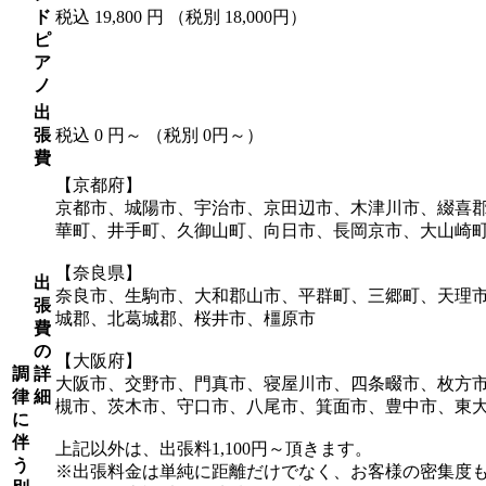
ド
税込 19,800 円
（税別 18,000円）
ピ
ア
ノ
出
張
税込 0 円～
（税別 0円～）
費
【京都府】
京都市、城陽市、宇治市、京田辺市、木津川市、綴喜
華町、井手町、久御山町、向日市、長岡京市、大山崎
【奈良県】
出
奈良市、生駒市、大和郡山市、平群町、三郷町、天理
張
城郡、北葛城郡、桜井市、橿原市
費
の
【大阪府】
調
詳
大阪市、交野市、門真市、寝屋川市、四条畷市、枚方
律
細
槻市、茨木市、守口市、八尾市、箕面市、豊中市、東
に
伴
上記以外は、出張料1,100円～頂きます。
う
※出張料金は単純に距離だけでなく、お客様の密集度