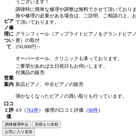
うございます！
調律時に簡単な修理や調整は無料でさせて頂いており
換や修理の必要がある場合は、ご説明、ご相談の上、
ピア
て頂いております。
ノ修
理に
グランフィール（アップライトピアノをグランドピア
つい
更）の取付
て
250,000円～
オーバーホール、クリニックも承っております。
ご要望があれば土日祝日もお伺いします。
付属品の販売
営業
案内
新品ピアノ、中古ピアノの販売
弾かなくなったピアノの買い取りも行っています。
口コ
ミ評
4.9（
761件
） 修理の口コミ評価（
90件
）
価