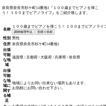
奈良県奈良市杉ケ町14番地1『１００歳までピアノを弾こ
う！ １００までピアノライフ』をご紹介致します。
１００歳までピアノを弾こう！ １００までピアノライ
名称
性別
男性
住所
奈良県奈良市杉ケ町14番地1
出張
可能
滋賀県 / 京都府 / 大阪府 / 兵庫県 / 奈良県
な地
域
出張
可能
な地
地域によりお伺い出来ない場所もあります.
域に
お気軽にお問い合わせ下さい。
関す
る補
足