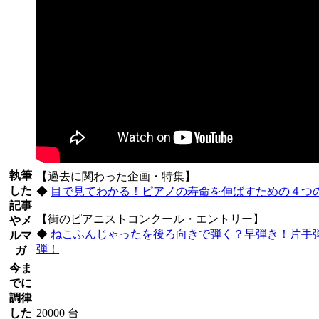
執筆
【過去に関わった企画・特集】
した
◆
目で見てわかる！ピアノの寿命を伸ばすための４つ
記事
【街のピアニストコンクール・エントリー】
やメ
◆
ねこふんじゃったを後ろ向きで弾く？早弾き！片手
ルマ
弾！
ガ
今ま
でに
調律
した
20000 台