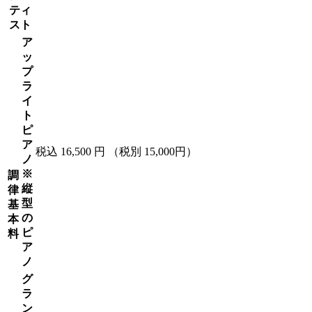
ティ
スト
ア
ッ
プ
ラ
イ
ト
ピ
ア
税込 16,500 円
（税別 15,000円）
ノ
※
調
縦
律
型
基
の
本
ピ
料
ア
ノ
グ
ラ
ン