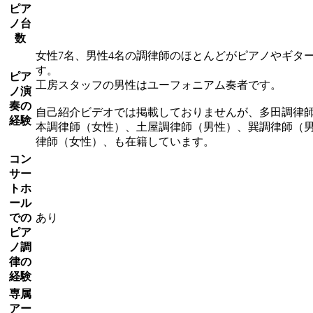
ピア
ノ台
数
女性7名、男性4名の調律師のほとんどがピアノやギタ
す。
ピア
工房スタッフの男性はユーフォニアム奏者です。
ノ演
奏の
自己紹介ビデオでは掲載しておりませんが、多田調律
経験
本調律師（女性）、土屋調律師（男性）、巽調律師（
律師（女性）、も在籍しています。
コン
サー
トホ
ール
での
あり
ピア
ノ調
律の
経験
専属
アー