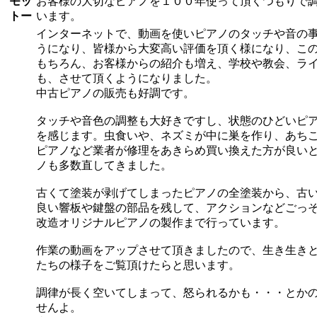
モッ
お客様の大切なピアノを１００年使って頂くつもりで
トー
います。
インターネットで、動画を使いピアノのタッチや音の
うになり、皆様から大変高い評価を頂く様になり、こ
もちろん、お客様からの紹介も増え、学校や教会、ラ
も、させて頂くようになりました。
中古ピアノの販売も好調です。
タッチや音色の調整も大好きですし、状態のひどいピ
を感じます。虫食いや、ネズミが中に巣を作り、あち
ピアノなど業者が修理をあきらめ買い換えた方が良い
ノも多数直してきました。
古くて塗装が剥げてしまったピアノの全塗装から、古
良い響板や鍵盤の部品を残して、アクションなどごっ
改造オリジナルピアノの製作まで行っています。
作業の動画をアップさせて頂きましたので、生き生き
たちの様子をご覧頂けたらと思います。
調律が長く空いてしまって、怒られるかも・・・とか
せんよ。