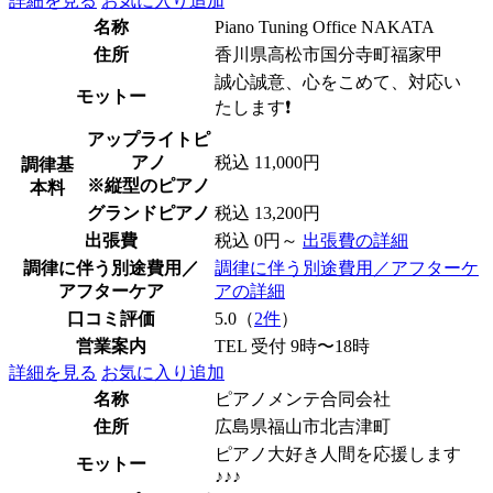
詳細を見る
お気に入り追加
名称
Piano Tuning Office NAKATA
住所
香川県高松市国分寺町福家甲
誠心誠意、心をこめて、対応い
モットー
たします❗️
アップライトピ
アノ
税込 11,000円
調律基
※縦型のピアノ
本料
グランドピアノ
税込 13,200円
出張費
税込 0円～
出張費の詳細
調律に伴う別途費用／
調律に伴う別途費用／アフターケ
アフターケア
アの詳細
口コミ評価
5.0（
2件
）
営業案内
TEL 受付 9時〜18時
詳細を見る
お気に入り追加
名称
ピアノメンテ合同会社
住所
広島県福山市北吉津町
ピアノ大好き人間を応援します
モットー
♪♪♪