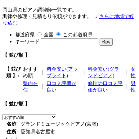
岡山県のピアノ調律師一覧です。
調律や修理・見積もり依頼ができます。 →
さらに地域で絞
り込む
都道府県
全国
この都道府県
キーワード
検索
【 並び順 】
【 並び
おすす
料金安い(アッ
料金安い(グラ
女
｜
｜
｜
順 】:
め順
プライト)
ンドピアノ)
性
県内在
口コミ評価が
修理の口コミ評
男
｜
｜
｜
住
良い
価が良い
性
【 並び順 】
名称
グランドミュージックピアノ(宮瀬)
住所
愛知県名古屋市