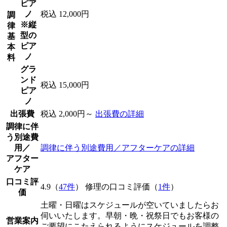
ピア
ノ
税込 12,000円
調
※縦
律
型の
基
ピア
本
ノ
料
グラ
ンド
税込 15,000円
ピア
ノ
出張費
税込 2,000円～
出張費の詳細
調律に伴
う別途費
用／
調律に伴う別途費用／アフターケアの詳細
アフター
ケア
口コミ評
4.9（
47件
） 修理の口コミ評価（
1件
）
価
土曜・日曜はスケジュールが空いていましたらお
伺いいたします。早朝・晩・祝祭日でもお客様の
営業案内
ご要望にこたえられるようにスケジュールを調整