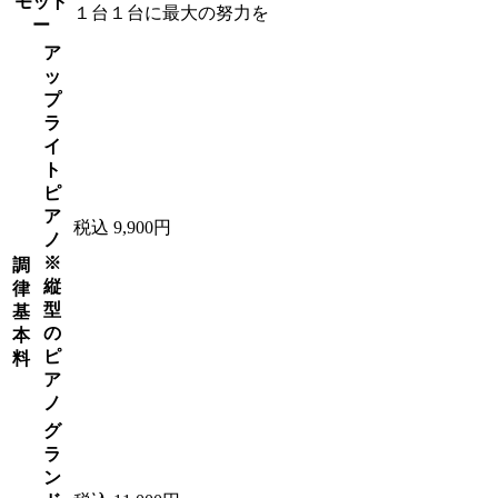
モット
１台１台に最大の努力を
ー
ア
ッ
プ
ラ
イ
ト
ピ
ア
税込 9,900円
ノ
※
調
縦
律
型
基
の
本
ピ
料
ア
ノ
グ
ラ
ン