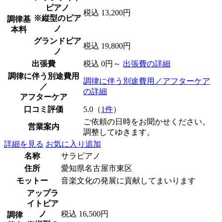
ピアノ
税込 13,200円
※縦型のピア
調律基
ノ
本料
グランドピア
税込 19,800円
ノ
出張費
税込 0円～
出張費の詳細
調律に伴う別途費用
調律に伴う別途費用／アフターケア
／
の詳細
アフターケア
口コミ評価
5.0（
1件
）
ご依頼の日時をお聞かせください。
営業案内
調整してゆきます。
詳細を見る
お気に入り追加
名称
サラピアノ
住所
愛知県名古屋市東区
モットー
音楽文化の発展に貢献してまいります
アップラ
イトピア
ノ
税込 16,500円
調律