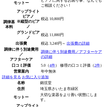
ピアノに関するお困り事、なんでも
モットー
ご相談ください！
アップライト
ピアノ
税込 10,800円
※縦型のピア
調律基
ノ
本料
グランドピア
税込 11,880円
ノ
出張費
税込 3,240円～
出張費の詳細
調律に伴う別途費用
調律に伴う別途費用／アフターケア
／
の詳細
アフターケア
口コミ評価
5.0（
4件
） 修理の口コミ評価（
2件
）
営業案内
年中無休
詳細を見る
お気に入り追加
名称
銘弦堂
住所
埼玉県さいたま市緑区
大切な楽器をより善い状態にしま
モットー
す。
アップライト