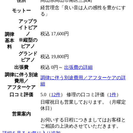
住所
岡山県岡山市南区三浜町
経営理念「良い音は人の感性を豊かにす
モットー
る」
アップラ
イトピア
ノ
税込 17,600円
調律
※縦型の
基本
ピアノ
料
グランド
税込 19,800円
ピアノ
出張費
税込 0円～
出張費の詳細
調律に伴う別途
調律に伴う別途費用／アフターケアの詳
費用／
細
アフターケア
口コミ評価
5.0（
12件
） 修理の口コミ評価（
1件
）
日曜祝日も営業しております。（月曜定
休日）
営業案内
お伺いする日程につきましてはお客様と
ご相談の上決めさせていただきます。