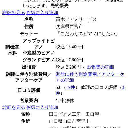
いたします。先約優先
詳細を見る
お気に入り追加
名称
高木ピアノサービス
住所
兵庫県西宮市
モットー
「こだわりのピアノにしたい」
アップライトピ
アノ
税込 15,400円
調律基
※縦型のピアノ
本料
グランドピアノ
税込 17,600円
出張費
税込 2,200円～
出張費の詳細
調律に伴う別途費用／
調律に伴う別途費用／アフターケ
アフターケア
アの詳細
5.0（
19件
） 修理の口コミ評価（
3
口コミ評価
件
）
営業案内
年中無休
詳細を見る
お気に入り追加
名称
田口ピアノ工房 田口望
住所
山口県山口市宮野上