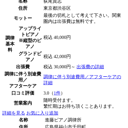
名称
荻尾貴志
住所
東京都渋谷区
最後の切札として考えて下さい。関東
モットー
圏内は出張費は無料です。
アップライ
トピアノ
税込 40,000円
調律
※縦型のピ
基本
アノ
料
グランドピ
税込 42,000円
アノ
出張費
税込 30,000円～
出張費の詳細
調律に伴う別途費
調律に伴う別途費用／アフターケアの
用／
詳細
アフターケア
口コミ評価
3.0（
1件
）
随時受付ます。
営業案内
繁忙期はお待ち頂くことあります。
詳細を見る
お気に入り追加
名称
進藤ピアノ調律所
住所
広島県福山市千田町