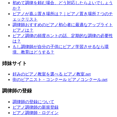
初めて調律を頼む場合、どう対応したらよいでしょう
か？
ピアノが喜ぶ置き場所は？｜ピアノ置き場所７つのチ
ェックリスト
調律師おすすめのピアノ初心者に最適なアップライト
ピアノは？
ピアノ調律の頻度ホントの話、定期的な調律の必要性
は？
もし調律師が自分の子供にピアノ学習させるなら環
境、教育はどうする？
姉妹サイト
好みのピアノ教室を選べる ピアノ教室.net
街のピアニスト・コンクール ピアノコンクール.net
調律師の登録
調律師の登録について
ピアノ調律師の新規登録
ピアノ調律師・ログイン