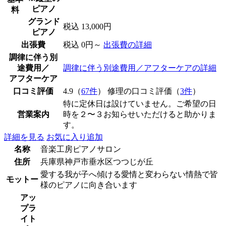
ピアノ
料
グランド
税込 13,000円
ピアノ
出張費
税込 0円～
出張費の詳細
調律に伴う別
途費用／
調律に伴う別途費用／アフターケアの詳細
アフターケア
口コミ評価
4.9（
67件
） 修理の口コミ評価（
3件
）
特に定休日は設けていません。ご希望の日
営業案内
時を２〜３お知らせいただけると助かりま
す。
詳細を見る
お気に入り追加
名称
音楽工房ピアノサロン
住所
兵庫県神戸市垂水区つつじが丘
愛する我が子へ傾ける愛情と変わらない情熱で皆
モットー
様のピアノに向き合います
アッ
プラ
イト