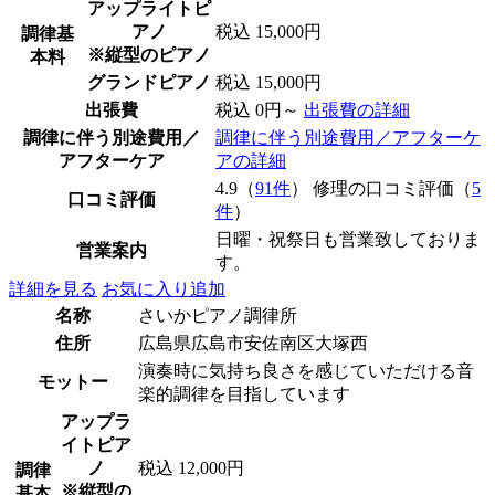
アップライトピ
アノ
税込 15,000円
調律基
※縦型のピアノ
本料
グランドピアノ
税込 15,000円
出張費
税込 0円～
出張費の詳細
調律に伴う別途費用／
調律に伴う別途費用／アフターケ
アフターケア
アの詳細
4.9（
91件
） 修理の口コミ評価（
5
口コミ評価
件
）
日曜・祝祭日も営業致しておりま
営業案内
す。
詳細を見る
お気に入り追加
名称
さいかピアノ調律所
住所
広島県広島市安佐南区大塚西
演奏時に気持ち良さを感じていただける音
モットー
楽的調律を目指しています
アップラ
イトピア
ノ
税込 12,000円
調律
※縦型の
基本