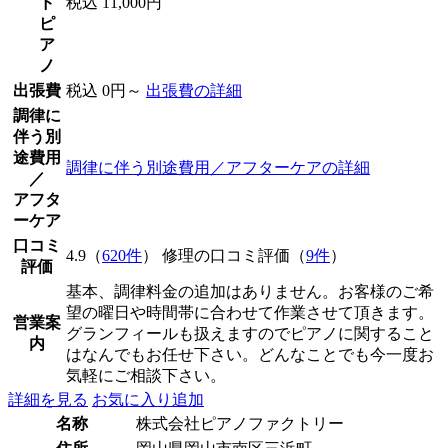
ド
税込 11,000円
ピ
ア
ノ
出張費
税込 0円～
出張費の詳細
調律に
伴う別
途費用
調律に伴う別途費用／アフターケアの詳細
／
アフタ
ーケア
口コミ
4.9（
620件
） 修理の口コミ評価（
9件
）
評価
基本、調律料金の追加はありません。お客様のご希
望の曜日や時間帯に合わせて作業させて頂きます。
営業案
グランフィールも扱えますのでピアノに関すること
内
はなんでもお任せ下さい。どんなことでも今一度お
気軽にご相談下さい。
詳細を見る
お気に入り追加
名称
株式会社ピアノファクトリー