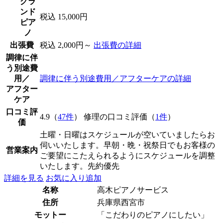
グラ
ンド
税込 15,000円
ピア
ノ
出張費
税込 2,000円～
出張費の詳細
調律に伴
う別途費
用／
調律に伴う別途費用／アフターケアの詳細
アフター
ケア
口コミ評
4.9（
47件
） 修理の口コミ評価（
1件
）
価
土曜・日曜はスケジュールが空いていましたらお
伺いいたします。早朝・晩・祝祭日でもお客様の
営業案内
ご要望にこたえられるようにスケジュールを調整
いたします。先約優先
詳細を見る
お気に入り追加
名称
高木ピアノサービス
住所
兵庫県西宮市
モットー
「こだわりのピアノにしたい」