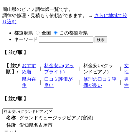
岡山県のピアノ調律師一覧です。
調律や修理・見積もり依頼ができます。 →
さらに地域で絞
り込む
都道府県
全国
この都道府県
キーワード
検索
【 並び順 】
【 並び
おすす
料金安い(アッ
料金安い(グラ
女
｜
｜
｜
順 】:
め順
プライト)
ンドピアノ)
性
県内在
口コミ評価が
修理の口コミ評
男
｜
｜
｜
住
良い
価が良い
性
【 並び順 】
名称
グランドミュージックピアノ(宮瀬)
住所
愛知県名古屋市