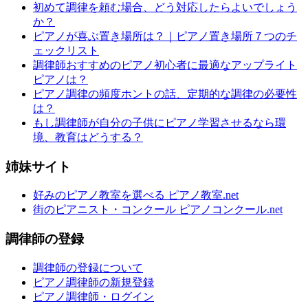
初めて調律を頼む場合、どう対応したらよいでしょう
か？
ピアノが喜ぶ置き場所は？｜ピアノ置き場所７つのチ
ェックリスト
調律師おすすめのピアノ初心者に最適なアップライト
ピアノは？
ピアノ調律の頻度ホントの話、定期的な調律の必要性
は？
もし調律師が自分の子供にピアノ学習させるなら環
境、教育はどうする？
姉妹サイト
好みのピアノ教室を選べる ピアノ教室.net
街のピアニスト・コンクール ピアノコンクール.net
調律師の登録
調律師の登録について
ピアノ調律師の新規登録
ピアノ調律師・ログイン