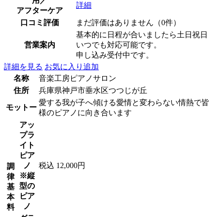
用／
詳細
アフターケア
口コミ評価
まだ評価はありません（0件）
基本的に日程が合いましたら土日祝日
営業案内
いつでも対応可能です。
申し込み受付中です。
詳細を見る
お気に入り追加
名称
音楽工房ピアノサロン
住所
兵庫県神戸市垂水区つつじが丘
愛する我が子へ傾ける愛情と変わらない情熱で皆
モットー
様のピアノに向き合います
アッ
プラ
イト
ピア
ノ
税込 12,000円
調
※縦
律
型の
基
ピア
本
ノ
料