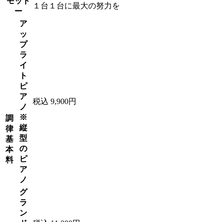
モット
１台１台に最大の努力を
ー
ア
ッ
プ
ラ
イ
ト
ピ
ア
税込 9,900円
ノ
※
調
縦
律
型
基
の
本
ピ
料
ア
ノ
グ
ラ
ン