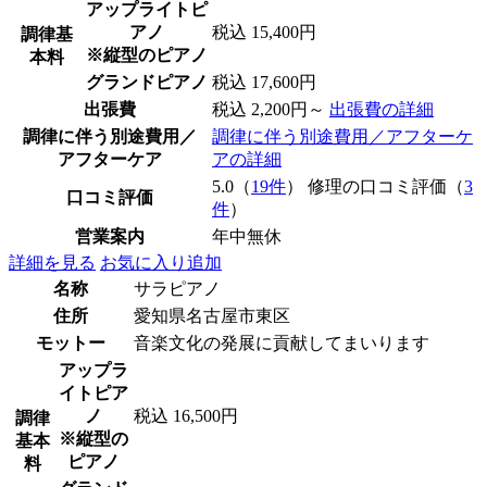
アップライトピ
アノ
税込 15,400円
調律基
※縦型のピアノ
本料
グランドピアノ
税込 17,600円
出張費
税込 2,200円～
出張費の詳細
調律に伴う別途費用／
調律に伴う別途費用／アフターケ
アフターケア
アの詳細
5.0（
19件
） 修理の口コミ評価（
3
口コミ評価
件
）
営業案内
年中無休
詳細を見る
お気に入り追加
名称
サラピアノ
住所
愛知県名古屋市東区
モットー
音楽文化の発展に貢献してまいります
アップラ
イトピア
ノ
税込 16,500円
調律
※縦型の
基本
ピアノ
料