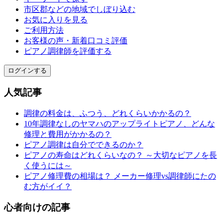
市区郡などの地域でしぼり込む
お気に入りを見る
ご利用方法
お客様の声・新着口コミ評価
ピアノ調律師を評価する
ログインする
人気記事
調律の料金は、ふつう、どれくらいかかるの？
10年調律なしのヤマハのアップライトピアノ、どんな
修理と費用がかかるの？
ピアノ調律は自分でできるのか？
ピアノの寿命はどれくらいなの？ ～大切なピアノを長
く使うには～
ピアノ修理費の相場は？ メーカー修理vs調律師にたの
む方がイイ？
心者向けの記事