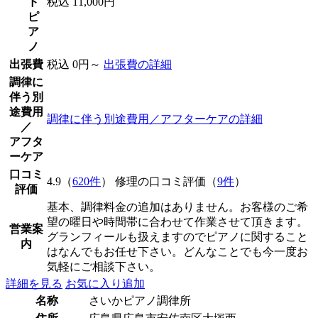
ド
税込 11,000円
ピ
ア
ノ
出張費
税込 0円～
出張費の詳細
調律に
伴う別
途費用
調律に伴う別途費用／アフターケアの詳細
／
アフタ
ーケア
口コミ
4.9（
620件
） 修理の口コミ評価（
9件
）
評価
基本、調律料金の追加はありません。お客様のご希
望の曜日や時間帯に合わせて作業させて頂きます。
営業案
グランフィールも扱えますのでピアノに関すること
内
はなんでもお任せ下さい。どんなことでも今一度お
気軽にご相談下さい。
詳細を見る
お気に入り追加
名称
さいかピアノ調律所