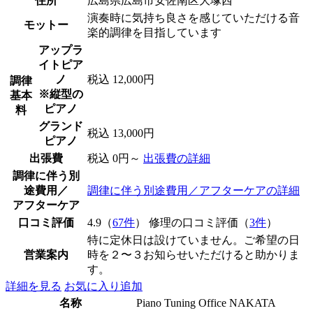
住所
広島県広島市安佐南区大塚西
演奏時に気持ち良さを感じていただける音
モットー
楽的調律を目指しています
アップラ
イトピア
ノ
税込 12,000円
調律
※縦型の
基本
ピアノ
料
グランド
税込 13,000円
ピアノ
出張費
税込 0円～
出張費の詳細
調律に伴う別
途費用／
調律に伴う別途費用／アフターケアの詳細
アフターケア
口コミ評価
4.9（
67件
） 修理の口コミ評価（
3件
）
特に定休日は設けていません。ご希望の日
営業案内
時を２〜３お知らせいただけると助かりま
す。
詳細を見る
お気に入り追加
名称
Piano Tuning Office NAKATA