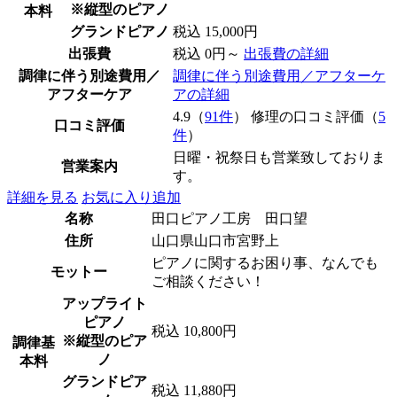
※縦型のピアノ
本料
グランドピアノ
税込 15,000円
出張費
税込 0円～
出張費の詳細
調律に伴う別途費用／
調律に伴う別途費用／アフターケ
アフターケア
アの詳細
4.9（
91件
） 修理の口コミ評価（
5
口コミ評価
件
）
日曜・祝祭日も営業致しておりま
営業案内
す。
詳細を見る
お気に入り追加
名称
田口ピアノ工房 田口望
住所
山口県山口市宮野上
ピアノに関するお困り事、なんでも
モットー
ご相談ください！
アップライト
ピアノ
税込 10,800円
※縦型のピア
調律基
ノ
本料
グランドピア
税込 11,880円