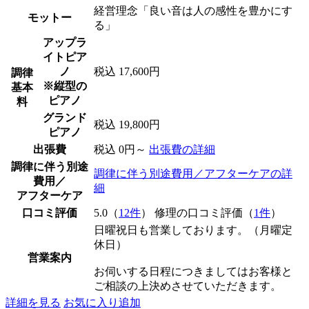
経営理念「良い音は人の感性を豊かにす
モットー
る」
アップラ
イトピア
ノ
税込 17,600円
調律
※縦型の
基本
ピアノ
料
グランド
税込 19,800円
ピアノ
出張費
税込 0円～
出張費の詳細
調律に伴う別途
調律に伴う別途費用／アフターケアの詳
費用／
細
アフターケア
口コミ評価
5.0（
12件
） 修理の口コミ評価（
1件
）
日曜祝日も営業しております。（月曜定
休日）
営業案内
お伺いする日程につきましてはお客様と
ご相談の上決めさせていただきます。
詳細を見る
お気に入り追加