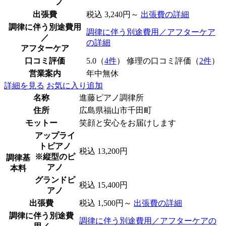
ノ
出張費
税込 3,240円～
出張費の詳細
調律に伴う別途費用
調律に伴う別途費用／アフターケア
／
の詳細
アフターケア
口コミ評価
5.0（
4件
） 修理の口コミ評価（
2件
）
営業案内
年中無休
詳細を見る
お気に入り追加
名称
進藤ピアノ調律所
住所
広島県福山市千田町
モットー
笑顔と安心をお届けします
アップライ
トピアノ
税込 13,200円
※縦型のピ
調律基
アノ
本料
グランドピ
税込 15,400円
アノ
出張費
税込 1,500円～
出張費の詳細
調律に伴う別途費
調律に伴う別途費用／アフターケアの