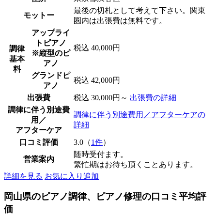
最後の切札として考えて下さい。関東
モットー
圏内は出張費は無料です。
アップライ
トピアノ
税込 40,000円
調律
※縦型のピ
基本
アノ
料
グランドピ
税込 42,000円
アノ
出張費
税込 30,000円～
出張費の詳細
調律に伴う別途費
調律に伴う別途費用／アフターケアの
用／
詳細
アフターケア
口コミ評価
3.0（
1件
）
随時受付ます。
営業案内
繁忙期はお待ち頂くことあります。
詳細を見る
お気に入り追加
岡山県のピアノ調律、ピアノ修理の口コミ平均評
価