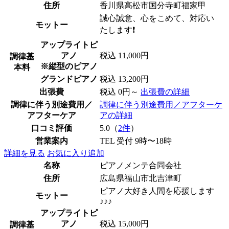
住所
香川県高松市国分寺町福家甲
誠心誠意、心をこめて、対応い
モットー
たします❗️
アップライトピ
アノ
税込 11,000円
調律基
※縦型のピアノ
本料
グランドピアノ
税込 13,200円
出張費
税込 0円～
出張費の詳細
調律に伴う別途費用／
調律に伴う別途費用／アフターケ
アフターケア
アの詳細
口コミ評価
5.0（
2件
）
営業案内
TEL 受付 9時〜18時
詳細を見る
お気に入り追加
名称
ピアノメンテ合同会社
住所
広島県福山市北吉津町
ピアノ大好き人間を応援します
モットー
♪♪♪
アップライトピ
アノ
税込 15,000円
調律基