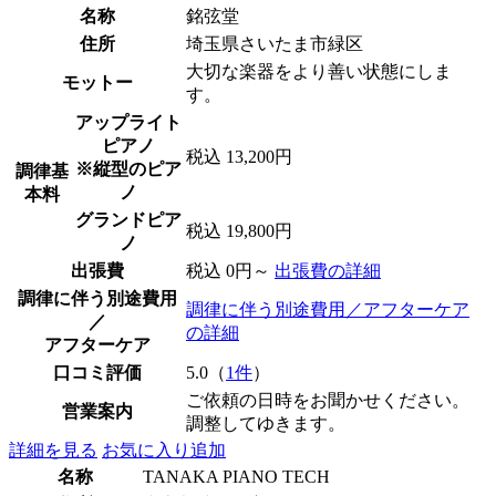
名称
銘弦堂
住所
埼玉県さいたま市緑区
大切な楽器をより善い状態にしま
モットー
す。
アップライト
ピアノ
税込 13,200円
※縦型のピア
調律基
ノ
本料
グランドピア
税込 19,800円
ノ
出張費
税込 0円～
出張費の詳細
調律に伴う別途費用
調律に伴う別途費用／アフターケア
／
の詳細
アフターケア
口コミ評価
5.0（
1件
）
ご依頼の日時をお聞かせください。
営業案内
調整してゆきます。
詳細を見る
お気に入り追加
名称
TANAKA PIANO TECH