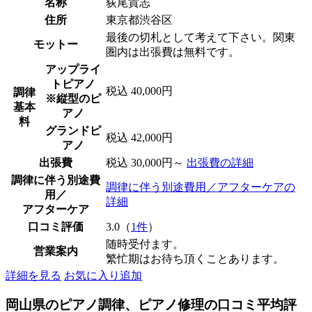
名称
荻尾貴志
住所
東京都渋谷区
最後の切札として考えて下さい。関東
モットー
圏内は出張費は無料です。
アップライ
トピアノ
税込 40,000円
調律
※縦型のピ
基本
アノ
料
グランドピ
税込 42,000円
アノ
出張費
税込 30,000円～
出張費の詳細
調律に伴う別途費
調律に伴う別途費用／アフターケアの
用／
詳細
アフターケア
口コミ評価
3.0（
1件
）
随時受付ます。
営業案内
繁忙期はお待ち頂くことあります。
詳細を見る
お気に入り追加
岡山県のピアノ調律、ピアノ修理の口コミ平均評