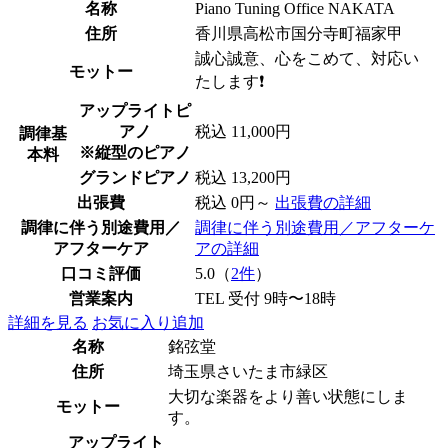
名称
Piano Tuning Office NAKATA
住所
香川県高松市国分寺町福家甲
誠心誠意、心をこめて、対応い
モットー
たします❗️
アップライトピ
アノ
税込 11,000円
調律基
※縦型のピアノ
本料
グランドピアノ
税込 13,200円
出張費
税込 0円～
出張費の詳細
調律に伴う別途費用／
調律に伴う別途費用／アフターケ
アフターケア
アの詳細
口コミ評価
5.0（
2件
）
営業案内
TEL 受付 9時〜18時
詳細を見る
お気に入り追加
名称
銘弦堂
住所
埼玉県さいたま市緑区
大切な楽器をより善い状態にしま
モットー
す。
アップライト