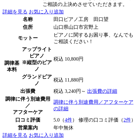
ご相談の上決めさせていただきます。
詳細を見る
お気に入り追加
名称
田口ピアノ工房 田口望
住所
山口県山口市宮野上
ピアノに関するお困り事、なんでも
モットー
ご相談ください！
アップライト
ピアノ
税込 10,800円
※縦型のピア
調律基
ノ
本料
グランドピア
税込 11,880円
ノ
出張費
税込 3,240円～
出張費の詳細
調律に伴う別途費用
調律に伴う別途費用／アフターケア
／
の詳細
アフターケア
口コミ評価
5.0（
4件
） 修理の口コミ評価（
2件
）
営業案内
年中無休
詳細を見る
お気に入り追加