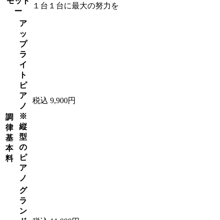
モット
１台１台に最大の努力を
ー
ア
ッ
プ
ラ
イ
ト
ピ
ア
税込 9,900円
ノ
※
調
縦
律
型
基
の
本
ピ
料
ア
ノ
グ
ラ
ン