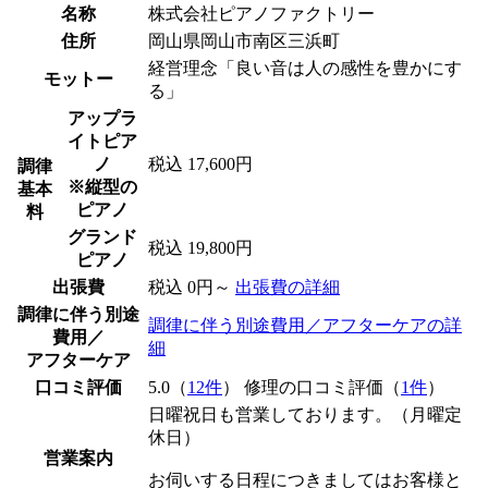
名称
株式会社ピアノファクトリー
住所
岡山県岡山市南区三浜町
経営理念「良い音は人の感性を豊かにす
モットー
る」
アップラ
イトピア
ノ
税込 17,600円
調律
※縦型の
基本
ピアノ
料
グランド
税込 19,800円
ピアノ
出張費
税込 0円～
出張費の詳細
調律に伴う別途
調律に伴う別途費用／アフターケアの詳
費用／
細
アフターケア
口コミ評価
5.0（
12件
） 修理の口コミ評価（
1件
）
日曜祝日も営業しております。（月曜定
休日）
営業案内
お伺いする日程につきましてはお客様と