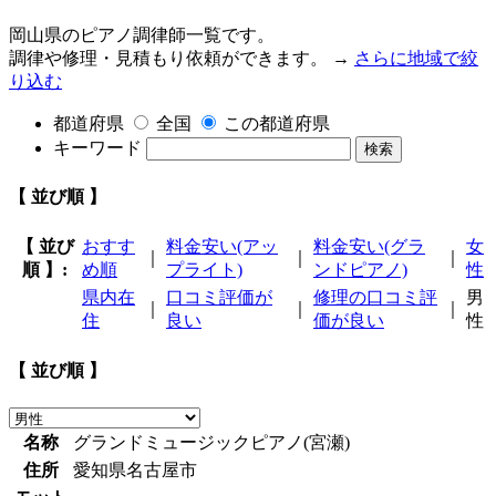
岡山県のピアノ調律師一覧です。
調律や修理・見積もり依頼ができます。 →
さらに地域で絞
り込む
都道府県
全国
この都道府県
キーワード
検索
【 並び順 】
【 並び
おすす
料金安い(アッ
料金安い(グラ
女
｜
｜
｜
順 】:
め順
プライト)
ンドピアノ)
性
県内在
口コミ評価が
修理の口コミ評
男
｜
｜
｜
住
良い
価が良い
性
【 並び順 】
名称
グランドミュージックピアノ(宮瀬)
住所
愛知県名古屋市