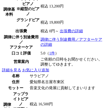
ピアノ
税込 13,200円
※縦型のピア
調律基
ノ
本料
グランドピア
税込 19,800円
ノ
出張費
税込 0円～
出張費の詳細
調律に伴う別途費用
調律に伴う別途費用／アフターケア
／
の詳細
アフターケア
口コミ評価
5.0（
1件
）
ご依頼の日時をお聞かせください。
営業案内
調整してゆきます。
詳細を見る
お気に入り追加
名称
サラピアノ
住所
愛知県名古屋市東区
モットー
音楽文化の発展に貢献してまいります
アップラ
イトピア
ノ
税込 16,500円
調律