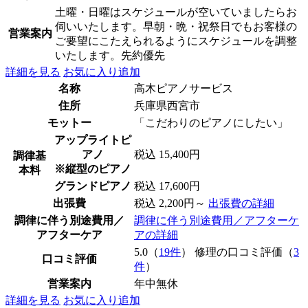
土曜・日曜はスケジュールが空いていましたらお
伺いいたします。早朝・晩・祝祭日でもお客様の
営業案内
ご要望にこたえられるようにスケジュールを調整
いたします。先約優先
詳細を見る
お気に入り追加
名称
高木ピアノサービス
住所
兵庫県西宮市
モットー
「こだわりのピアノにしたい」
アップライトピ
アノ
税込 15,400円
調律基
※縦型のピアノ
本料
グランドピアノ
税込 17,600円
出張費
税込 2,200円～
出張費の詳細
調律に伴う別途費用／
調律に伴う別途費用／アフターケ
アフターケア
アの詳細
5.0（
19件
） 修理の口コミ評価（
3
口コミ評価
件
）
営業案内
年中無休
詳細を見る
お気に入り追加