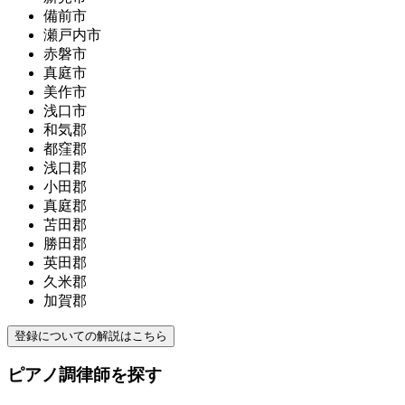
備前市
瀬戸内市
赤磐市
真庭市
美作市
浅口市
和気郡
都窪郡
浅口郡
小田郡
真庭郡
苫田郡
勝田郡
英田郡
久米郡
加賀郡
登録についての解説はこちら
ピアノ調律師を探す