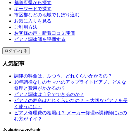
都道府県から探す
キーワードで探す
市区郡などの地域でしぼり込む
お気に入りを見る
ご利用方法
お客様の声・新着口コミ評価
ピアノ調律師を評価する
ログインする
人気記事
調律の料金は、ふつう、どれくらいかかるの？
10年調律なしのヤマハのアップライトピアノ、どんな
修理と費用がかかるの？
ピアノ調律は自分でできるのか？
ピアノの寿命はどれくらいなの？ ～大切なピアノを長
く使うには～
ピアノ修理費の相場は？ メーカー修理vs調律師にたの
む方がイイ？