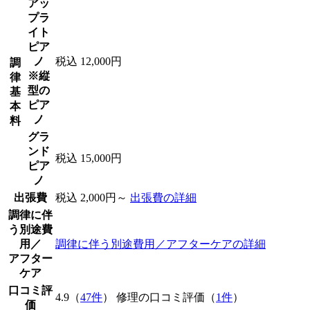
アッ
プラ
イト
ピア
ノ
税込 12,000円
調
※縦
律
型の
基
ピア
本
ノ
料
グラ
ンド
税込 15,000円
ピア
ノ
出張費
税込 2,000円～
出張費の詳細
調律に伴
う別途費
用／
調律に伴う別途費用／アフターケアの詳細
アフター
ケア
口コミ評
4.9（
47件
） 修理の口コミ評価（
1件
）
価