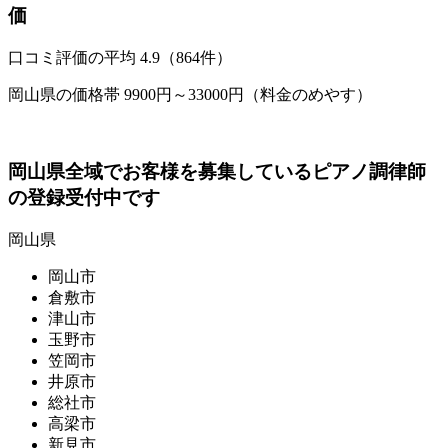
価
口コミ評価の平均
4.9（864件）
岡山県の価格帯 9900円～33000円（料金のめやす）
岡山県全域でお客様を募集しているピアノ調律師
の登録受付中です
岡山県
岡山市
倉敷市
津山市
玉野市
笠岡市
井原市
総社市
高梁市
新見市