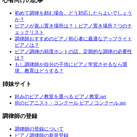
心者向けの記事
初めて調律を頼む場合、どう対応したらよいでしょう
か？
ピアノが喜ぶ置き場所は？｜ピアノ置き場所７つのチ
ェックリスト
調律師おすすめのピアノ初心者に最適なアップライト
ピアノは？
ピアノ調律の頻度ホントの話、定期的な調律の必要性
は？
もし調律師が自分の子供にピアノ学習させるなら環
境、教育はどうする？
姉妹サイト
好みのピアノ教室を選べる ピアノ教室.net
街のピアニスト・コンクール ピアノコンクール.net
調律師の登録
調律師の登録について
ピアノ調律師の新規登録