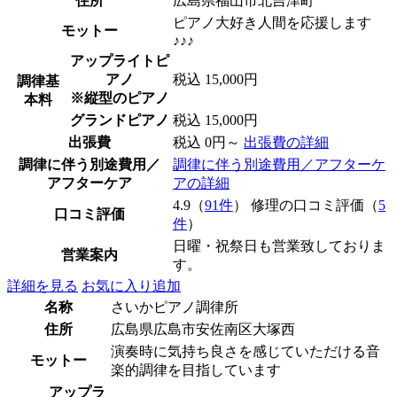
住所
広島県福山市北吉津町
ピアノ大好き人間を応援します
モットー
♪♪♪
アップライトピ
アノ
税込 15,000円
調律基
※縦型のピアノ
本料
グランドピアノ
税込 15,000円
出張費
税込 0円～
出張費の詳細
調律に伴う別途費用／
調律に伴う別途費用／アフターケ
アフターケア
アの詳細
4.9（
91件
） 修理の口コミ評価（
5
口コミ評価
件
）
日曜・祝祭日も営業致しておりま
営業案内
す。
詳細を見る
お気に入り追加
名称
さいかピアノ調律所
住所
広島県広島市安佐南区大塚西
演奏時に気持ち良さを感じていただける音
モットー
楽的調律を目指しています
アップラ