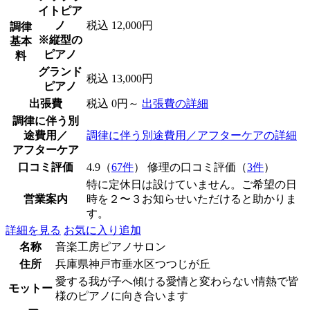
イトピア
ノ
税込 12,000円
調律
※縦型の
基本
ピアノ
料
グランド
税込 13,000円
ピアノ
出張費
税込 0円～
出張費の詳細
調律に伴う別
途費用／
調律に伴う別途費用／アフターケアの詳細
アフターケア
口コミ評価
4.9（
67件
） 修理の口コミ評価（
3件
）
特に定休日は設けていません。ご希望の日
営業案内
時を２〜３お知らせいただけると助かりま
す。
詳細を見る
お気に入り追加
名称
音楽工房ピアノサロン
住所
兵庫県神戸市垂水区つつじが丘
愛する我が子へ傾ける愛情と変わらない情熱で皆
モットー
様のピアノに向き合います