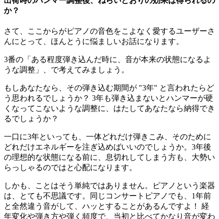
出荷時のハンマー調整後、ねらいどおりの効果は得られるの
か？
さて、ここからがピアノの音色をこよなく愛するユーザーさ
んにとって、ほんとうに悩ましいお話になります。
3番の「ある程度弾き込んだ時に、音が本来の状態になるよ
うな調整」、で考えてみましょう。
もしあなたなら、その弾き込む期間が "3年" と言われたらど
う思われるでしょうか？ 3年も弾き込まないとハンマーが硬
くなってこないような調整に、はたしてあなたなら納得でき
るでしょうか？
一口に3年といっても、一体どれだけ弾きこみ、そのために
どれだけエネルギーを注ぎ込めばいいのでしょうか。3年後
の理想的な状態になる前に、息切れしてしまう方も、大勢い
らっしゃるのではと心配になります。
しかも、ことはそう単純ではありません。ピアノという楽器
は、とても不思議です。同じコンサートピアノでも、1年前
と全然違う音がして、ハッとすることがあるんですよ！ 経
年変化や弾き方や弾く頻度で、当初と比べてかなり音が変わ