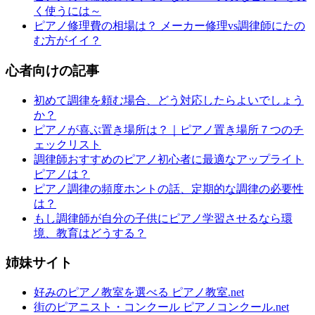
く使うには～
ピアノ修理費の相場は？ メーカー修理vs調律師にたの
む方がイイ？
心者向けの記事
初めて調律を頼む場合、どう対応したらよいでしょう
か？
ピアノが喜ぶ置き場所は？｜ピアノ置き場所７つのチ
ェックリスト
調律師おすすめのピアノ初心者に最適なアップライト
ピアノは？
ピアノ調律の頻度ホントの話、定期的な調律の必要性
は？
もし調律師が自分の子供にピアノ学習させるなら環
境、教育はどうする？
姉妹サイト
好みのピアノ教室を選べる ピアノ教室.net
街のピアニスト・コンクール ピアノコンクール.net