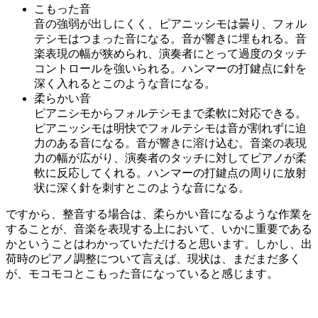
こもった音
音の強弱が出しにくく、ピアニッシモは曇り、フォル
テシモはつまった音になる。音が響きに埋もれる。音
楽表現の幅が狭められ、演奏者にとって過度のタッチ
コントロールを強いられる。ハンマーの打鍵点に針を
深く入れるとこのような音になる。
柔らかい音
ピアニシモからフォルテシモまで柔軟に対応できる。
ピアニッシモは明快でフォルテシモは音が割れずに迫
力のある音になる。音が響きに溶け込む。音楽の表現
力の幅が広がり、演奏者のタッチに対してピアノが柔
軟に反応してくれる。ハンマーの打鍵点の周りに放射
状に深く針を刺すとこのような音になる。
ですから、整音する場合は、柔らかい音になるような作業を
することが、音楽を表現する上において、いかに重要である
かということはわかっていただけると思います。しかし、出
荷時のピアノ調整について言えば、現状は、まだまだ多く
が、モコモコとこもった音になっていると感じます。