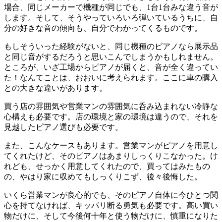
場合、同じメーカーで機種が同じでも、1台1台みな違う音が
します。そして、そうやっていろいろ弾いているうちに、自
分の好きな音の傾向も、自分でわかってくるものです。
もしそういった経験がないと、同じ機種のピアノなら展示品
と同じ音がするだろうと思いこんでしまうかもしれません。
ところが、いざ工場からピアノが届くと、音が全く違ってい
た！なんてことは、おおいに考えられます。ここに車の購入
との大きな違いがあります。
買う店の雰囲気や営業マンの雰囲気に呑み込まれない冷静な
心構えも必要です。店の環境と家の環境は違うので、それを
見越したピアノ選びも必要です。
また、こんなケースもあります。営業マンがピアノを用意し
てくれたけど、そのピアノはあまりしっくりこなかった。け
れども、せっかく用意してくれたので、買ってはみたもの
の、やはり家に収めてもしっくりこず、後々後悔した。
いくら営業マンが良心的でも、そのピアノ自体に今ひとつ関
心を持てなければ、キッパリ断る勇気も必要です。高い買い
物だけに、そして今後何十年と使う物だけに、慎重になりた