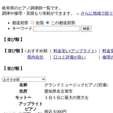
岐阜県のピアノ調律師一覧です。
調律や修理・見積もり依頼ができます。 →
さらに地域で絞り
都道府県
全国
この都道府県
キーワード
検索
【 並び順 】
【 並び順 】:
おすすめ順
｜
料金安い(アップライト)
｜
料金
県内在住
｜
口コミ評価が良い
｜
修理
【 並び順 】
名称
グランドミュージックピアノ(宮瀬)
住所
愛知県名古屋市
モットー
１台１台に最大の努力を
アップライト
ピアノ
税込 9,900円