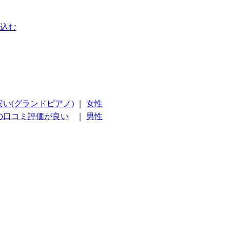
込む
安い(グランドピアノ)
｜
女性
の口コミ評価が良い
｜
男性