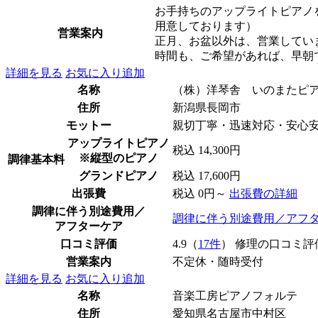
お手持ちのアップライトピアノ
用意しております）
営業案内
正月、お盆以外は、営業してい
時間も、ご希望があれば、早朝
詳細を見る
お気に入り追加
名称
（株）洋琴舎 いのまたピ
住所
新潟県長岡市
モットー
親切丁寧・迅速対応・安心
アップライトピアノ
税込 14,300円
※縦型のピアノ
調律基本料
グランドピアノ
税込 17,600円
出張費
税込 0円～
出張費の詳細
調律に伴う別途費用／
調律に伴う別途費用／アフ
アフターケア
口コミ評価
4.9（
17件
） 修理の口コミ評
営業案内
不定休・随時受付
詳細を見る
お気に入り追加
名称
音楽工房ピアノフォルテ
住所
愛知県名古屋市中村区