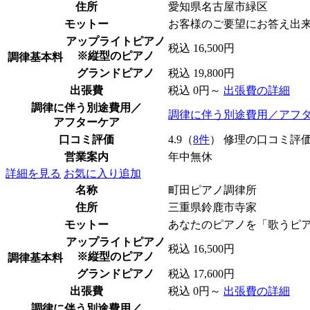
住所
愛知県名古屋市緑区
モットー
お客様のご要望にお答え出
アップライトピアノ
税込 16,500円
※縦型のピアノ
調律基本料
グランドピアノ
税込 19,800円
出張費
税込 0円～
出張費の詳細
調律に伴う別途費用／
調律に伴う別途費用／アフ
アフターケア
口コミ評価
4.9（
8件
） 修理の口コミ評
営業案内
年中無休
詳細を見る
お気に入り追加
名称
町田ピアノ調律所
住所
三重県鈴鹿市寺家
モットー
あなたのピアノを「歌うピ
アップライトピアノ
税込 16,500円
※縦型のピアノ
調律基本料
グランドピアノ
税込 17,600円
出張費
税込 0円～
出張費の詳細
調律に伴う別途費用／