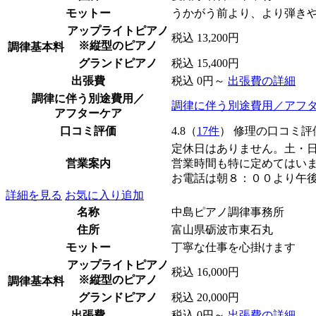
モットー
うかがう前より、より弾き
アップライトピアノ
税込 13,200円
※縦型のピアノ
調律基本料
グランドピアノ
税込 15,400円
出張費
税込 0円～
出張費の詳細
調律に伴う別途費用／
調律に伴う別途費用／アフ
アフターケア
口コミ評価
4.8（
17件
） 修理の口コミ評
定休日はありません。土・
営業案内
営業時間も特に定めてはい
お電話は朝８：００より午後
詳細を見る
お気に入り追加
名称
中島ピアノ調律事務所
住所
富山県砺波市東石丸
モットー
丁寧な仕事を心掛けます
アップライトピアノ
税込 16,000円
※縦型のピアノ
調律基本料
グランドピアノ
税込 20,000円
出張費
税込 0円～
出張費の詳細