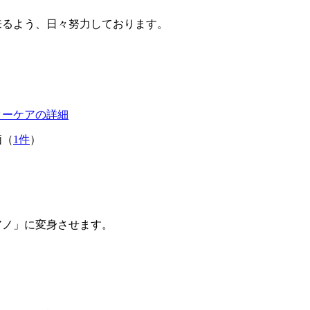
来るよう、日々努力しております。
ターケアの詳細
価（
1件
）
アノ」に変身させます。