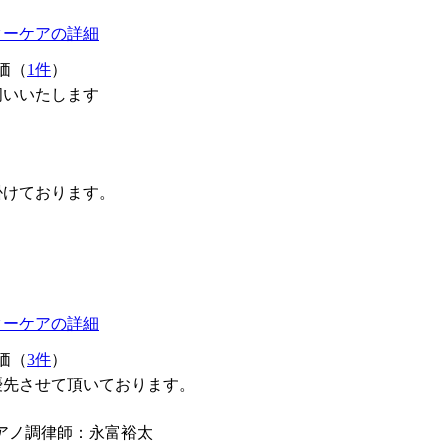
ターケアの詳細
価（
1件
）
伺いいたします
掛けております。
ターケアの詳細
価（
3件
）
優先させて頂いております。
N ピアノ調律師：永富裕太