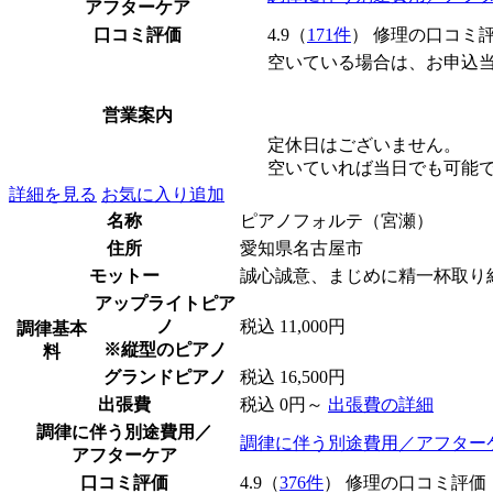
アフターケア
口コミ評価
4.9（
171件
） 修理の口コミ
空いている場合は、お申込
営業案内
定休日はございません。
空いていれば当日でも可能
詳細を見る
お気に入り追加
名称
ピアノフォルテ（宮瀬）
住所
愛知県名古屋市
モットー
誠心誠意、まじめに精一杯取り
アップライトピア
ノ
税込 11,000円
調律基本
※縦型のピアノ
料
グランドピアノ
税込 16,500円
出張費
税込 0円～
出張費の詳細
調律に伴う別途費用／
調律に伴う別途費用／アフター
アフターケア
口コミ評価
4.9（
376件
） 修理の口コミ評価