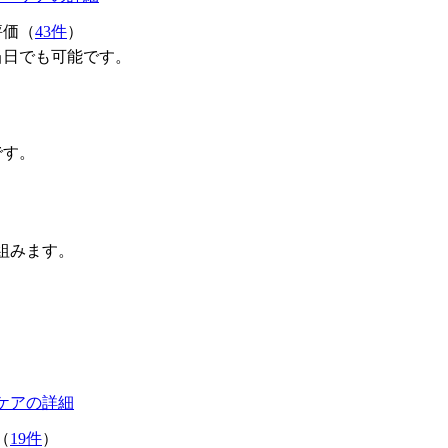
評価（
43件
）
当日でも可能です。
です。
組みます。
ケアの詳細
（
19件
）