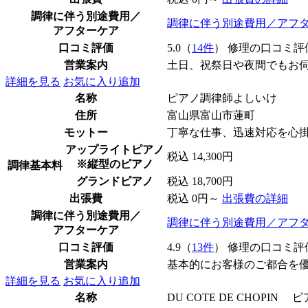
調律に伴う別途費用／
調律に伴う別途費用／アフ
アフターケア
口コミ評価
5.0（
14件
） 修理の口コミ評
営業案内
土日、祝祭日や夜間でもお
詳細を見る
お気に入り追加
名称
ピアノ調律師よしいけ
住所
富山県富山市蓮町
モットー
丁寧な仕事、迅速対応を心
アップライトピアノ
税込 14,300円
※縦型のピアノ
調律基本料
グランドピアノ
税込 18,700円
出張費
税込 0円～
出張費の詳細
調律に伴う別途費用／
調律に伴う別途費用／アフ
アフターケア
口コミ評価
4.9（
13件
） 修理の口コミ評
営業案内
基本的にお客様のご都合を
詳細を見る
お気に入り追加
名称
DU COTE DE CHOPI