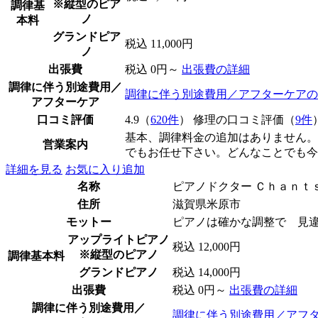
※縦型のピア
調律基
ノ
本料
グランドピア
税込 11,000円
ノ
出張費
税込 0円～
出張費の詳細
調律に伴う別途費用／
調律に伴う別途費用／アフターケアの
アフターケア
口コミ評価
4.9（
620件
） 修理の口コミ評価（
9件
基本、調律料金の追加はありません。
営業案内
でもお任せ下さい。どんなことでも今
詳細を見る
お気に入り追加
名称
ピアノドクター Ｃｈａｎｔｓ
住所
滋賀県米原市
モットー
ピアノは確かな調整で 見
アップライトピアノ
税込 12,000円
※縦型のピアノ
調律基本料
グランドピアノ
税込 14,000円
出張費
税込 0円～
出張費の詳細
調律に伴う別途費用／
調律に伴う別途費用／アフ