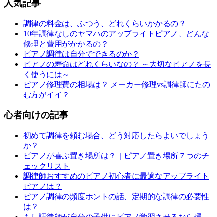
人気記事
調律の料金は、ふつう、どれくらいかかるの？
10年調律なしのヤマハのアップライトピアノ、どんな
修理と費用がかかるの？
ピアノ調律は自分でできるのか？
ピアノの寿命はどれくらいなの？ ～大切なピアノを長
く使うには～
ピアノ修理費の相場は？ メーカー修理vs調律師にたの
む方がイイ？
心者向けの記事
初めて調律を頼む場合、どう対応したらよいでしょう
か？
ピアノが喜ぶ置き場所は？｜ピアノ置き場所７つのチ
ェックリスト
調律師おすすめのピアノ初心者に最適なアップライト
ピアノは？
ピアノ調律の頻度ホントの話、定期的な調律の必要性
は？
もし調律師が自分の子供にピアノ学習させるなら環