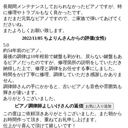
長期間メンテナンスしておられなかったピアノですが、特
に修理やトラブルもなく良かったです。
まだまだ元気なピアノですので、ご家族で弾いてあげてく
ださいね。
またよろしくお願い致します。
2022/11/05 ちよりんさんからの評価(女性)
5.0
約54年前のピアノ。
最後の調律は10年程前で鍵盤も剥がれ、戻らない鍵盤もあ
るピアノだったのですが、修理箇所の説明をしていただき
納得した上で、修理と調律をお任せする事にしました。
時間をかけ丁寧に修理、調律していただき感謝しかありま
せん。
調律師さんの手にかかると、古いピアノも音色や雰囲気も
輝きが違います。
ありがとうございました。
ピアノ調律師よしいけさんの返信
この度はご依頼頂きありがとうございました。また朝から
お時間作って頂き、重ねてお礼申し上げます。
仕上がり喜んで頂けて嬉しいです！