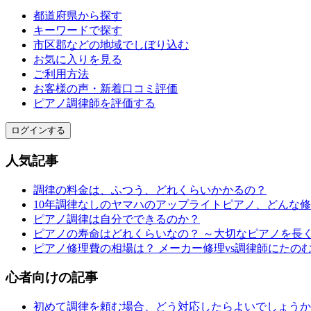
都道府県から探す
キーワードで探す
市区郡などの地域でしぼり込む
お気に入りを見る
ご利用方法
お客様の声・新着口コミ評価
ピアノ調律師を評価する
ログインする
人気記事
調律の料金は、ふつう、どれくらいかかるの？
10年調律なしのヤマハのアップライトピアノ、どんな
ピアノ調律は自分でできるのか？
ピアノの寿命はどれくらいなの？ ～大切なピアノを長
ピアノ修理費の相場は？ メーカー修理vs調律師にたの
心者向けの記事
初めて調律を頼む場合、どう対応したらよいでしょうか