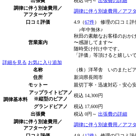
出張費
税込 0円～
出張費の詳細
調律に伴う別途費用／
調律に伴う別途費用／アフ
アフターケア
口コミ評価
4.9（
67件
） 修理の口コミ評
♪年中無休♪
秋田の素敵なお客様のおか
営業案内
〜感謝してます〜
随時受け付け中です。
「評価」等頂けると嬉しい
詳細を見る
お気に入り追加
名称
（株）洋琴舎 いのまたピ
住所
新潟県長岡市
モットー
親切丁寧・迅速対応・安心
アップライトピアノ
税込 14,300円
※縦型のピアノ
調律基本料
グランドピアノ
税込 17,600円
出張費
税込 0円～
出張費の詳細
調律に伴う別途費用／
調律に伴う別途費用／アフ
アフターケア
口コミ評価
4.9（
17件
） 修理の口コミ評