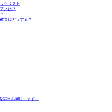
ックリスト
アノは？
？
教育はどうする？
話を毎日お届けします。