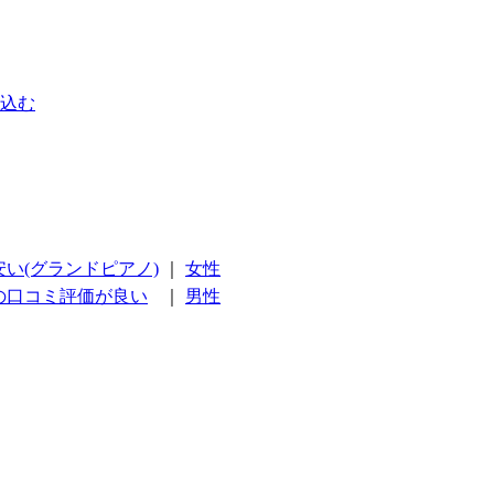
込む
安い(グランドピアノ)
｜
女性
の口コミ評価が良い
｜
男性