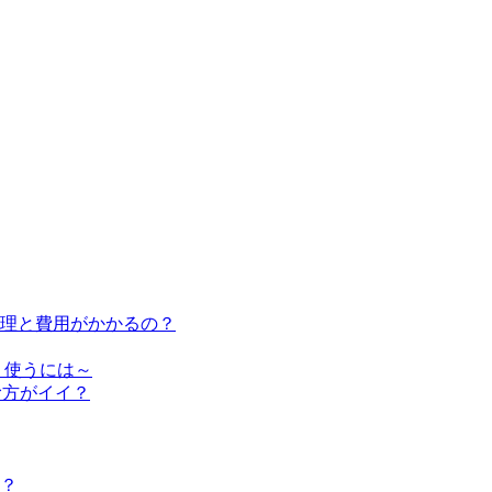
修理と費用がかかるの？
く使うには～
む方がイイ？
？