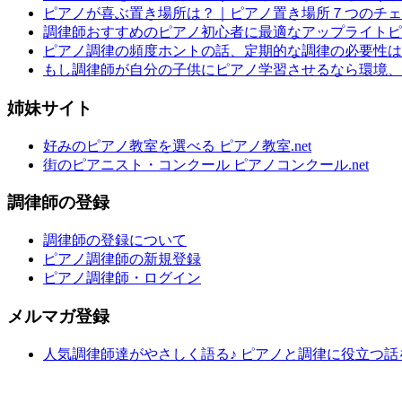
ピアノが喜ぶ置き場所は？｜ピアノ置き場所７つのチェ
調律師おすすめのピアノ初心者に最適なアップライトピ
ピアノ調律の頻度ホントの話、定期的な調律の必要性は
もし調律師が自分の子供にピアノ学習させるなら環境、
姉妹サイト
好みのピアノ教室を選べる ピアノ教室.net
街のピアニスト・コンクール ピアノコンクール.net
調律師の登録
調律師の登録について
ピアノ調律師の新規登録
ピアノ調律師・ログイン
メルマガ登録
人気調律師達がやさしく語る♪ ピアノと調律に役立つ