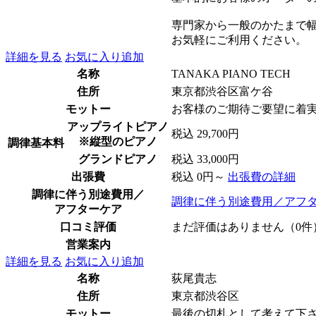
専門家から一般のかたまで
お気軽にご利用ください。
詳細を見る
お気に入り追加
名称
TANAKA PIANO TECH
住所
東京都渋谷区富ケ谷
モットー
お客様のご期待ご要望に着
アップライトピアノ
税込 29,700円
※縦型のピアノ
調律基本料
グランドピアノ
税込 33,000円
出張費
税込 0円～
出張費の詳細
調律に伴う別途費用／
調律に伴う別途費用／アフ
アフターケア
口コミ評価
まだ評価はありません（0件
営業案内
詳細を見る
お気に入り追加
名称
荻尾貴志
住所
東京都渋谷区
モットー
最後の切札として考えて下