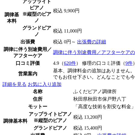
アップライト
ピアノ
税込 9,900円
※縦型のピア
調律基
ノ
本料
グランドピア
税込 11,000円
ノ
出張費
税込 0円～
出張費の詳細
調律に伴う別途費用／
調律に伴う別途費用／アフターケアの
アフターケア
口コミ評価
4.9（
620件
） 修理の口コミ評価（
9件
基本、調律料金の追加はありません。
営業案内
でもお任せ下さい。どんなことでも今
詳細を見る
お気に入り追加
名称
ふくだピアノ調律所
住所
秋田県秋田市保戸野八丁
モットー
「高度な技術を割安な料金」
アップライトピアノ
税込 13,200円
※縦型のピアノ
調律基本料
グランドピアノ
税込 15,400円