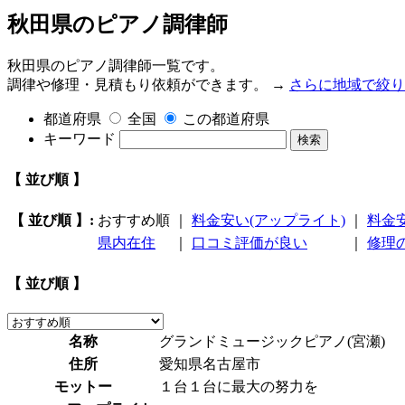
秋田県のピアノ調律師
秋田県のピアノ調律師一覧です。
調律や修理・見積もり依頼ができます。 →
さらに地域で絞り
都道府県
全国
この都道府県
キーワード
検索
【 並び順 】
【 並び順 】:
おすすめ順
｜
料金安い(アップライト)
｜
料金
県内在住
｜
口コミ評価が良い
｜
修理
【 並び順 】
名称
グランドミュージックピアノ(宮瀬)
住所
愛知県名古屋市
モットー
１台１台に最大の努力を