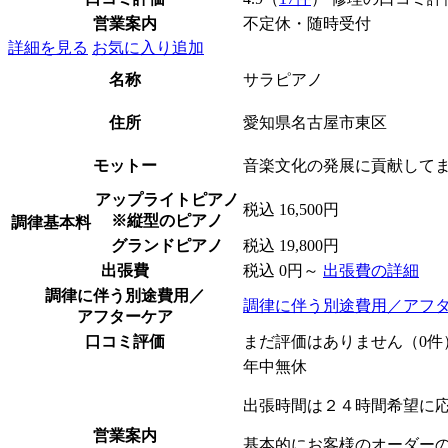
営業案内
不定休・随時受付
詳細を見る
お気に入り追加
名称
サラピアノ
住所
愛知県名古屋市東区
モットー
音楽文化の発展に貢献して
アップライトピアノ
税込 16,500円
※縦型のピアノ
調律基本料
グランドピアノ
税込 19,800円
出張費
税込 0円～
出張費の詳細
調律に伴う別途費用／
調律に伴う別途費用／アフ
アフターケア
口コミ評価
まだ評価はありません（0件
年中無休
出張時間は２４時間希望に
営業案内
基本的にお客様のオーダー