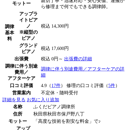
親切丁寧・迅速対応・安心安価、運搬か
モットー
ら修理まで何でもできる調律師。
アップラ
イトピア
ノ
税込 14,300円
調律
※縦型の
基本
ピアノ
料
グランド
税込 17,600円
ピアノ
出張費
税込 0円～
出張費の詳細
調律に伴う別途
調律に伴う別途費用／アフターケアの詳
費用／
細
アフターケア
口コミ評価
4.9（
17件
） 修理の口コミ評価（
5件
）
営業案内
不定休・随時受付
詳細を見る
お気に入り追加
名称
ふくだピアノ調律所
住所
秋田県秋田市保戸野八丁
モットー
「高度な技術を割安な料金」で♪
アップ