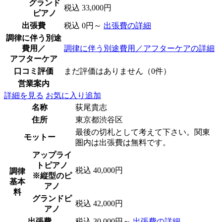
グランド
税込 33,000円
ピアノ
出張費
税込 0円～
出張費の詳細
調律に伴う別途
費用／
調律に伴う別途費用／アフターケアの詳細
アフターケア
口コミ評価
まだ評価はありません（0件）
営業案内
詳細を見る
お気に入り追加
名称
荻尾貴志
住所
東京都渋谷区
最後の切札として考えて下さい。関東
モットー
圏内は出張費は無料です。
アップライ
トピアノ
税込 40,000円
調律
※縦型のピ
基本
アノ
料
グランドピ
税込 42,000円
アノ
出張費
税込 30,000円～
出張費の詳細