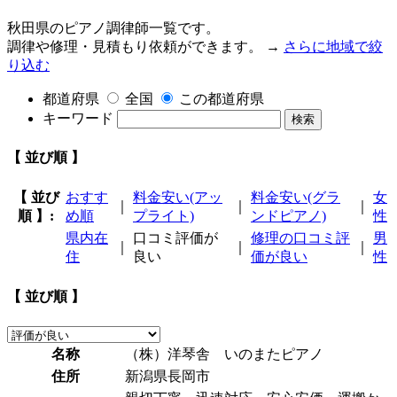
秋田県のピアノ調律師一覧です。
調律や修理・見積もり依頼ができます。 →
さらに地域で絞
り込む
都道府県
全国
この都道府県
キーワード
検索
【 並び順 】
【 並び
おすす
料金安い(アッ
料金安い(グラ
女
｜
｜
｜
順 】:
め順
プライト)
ンドピアノ)
性
県内在
口コミ評価が
修理の口コミ評
男
｜
｜
｜
住
良い
価が良い
性
【 並び順 】
名称
（株）洋琴舎 いのまたピアノ
住所
新潟県長岡市