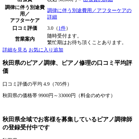
調律に伴う別途費
調律に伴う別途費用／アフターケアの
用／
詳細
アフターケア
口コミ評価
3.0（
1件
）
随時受付ます。
営業案内
繁忙期はお待ち頂くことあります。
詳細を見る
お気に入り追加
秋田県のピアノ調律、ピアノ修理の口コミ平均評
価
口コミ評価の平均
4.9（705件）
秋田県の価格帯 9900円～33000円（料金のめやす）
秋田県全域でお客様を募集しているピアノ調律師
の登録受付中です