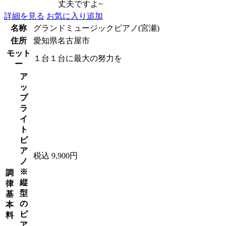
丈夫ですよ~
詳細を見る
お気に入り追加
名称
グランドミュージックピアノ(宮瀬)
住所
愛知県名古屋市
モット
１台１台に最大の努力を
ー
ア
ッ
プ
ラ
イ
ト
ピ
ア
税込 9,900円
ノ
※
調
縦
律
型
基
の
本
ピ
料
ア