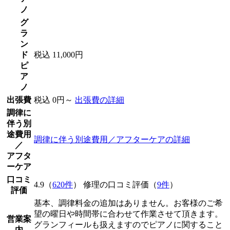
ノ
グ
ラ
ン
ド
税込 11,000円
ピ
ア
ノ
出張費
税込 0円～
出張費の詳細
調律に
伴う別
途費用
調律に伴う別途費用／アフターケアの詳細
／
アフタ
ーケア
口コミ
4.9（
620件
） 修理の口コミ評価（
9件
）
評価
基本、調律料金の追加はありません。お客様のご希
望の曜日や時間帯に合わせて作業させて頂きます。
営業案
グランフィールも扱えますのでピアノに関すること
内