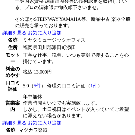
ーや国家資格 調律師協会等の技術認定を取得してい
る、プロの調律師に御依頼下さいませ。
そのほかSTEINWAY YAMAHA等、新品中古 楽器全般
の販売も承っております。
詳細を見る
お気に入り追加
名称
ミヤタミュージックオフィス
住所
福岡県田川郡添田町添田
モット
丁寧な仕事、説明、いつも笑顔で接することを心
ー
掛けています。
料金の
税込 13,000円
めやす
口コミ
5.0（
5件
） 修理の口コミ評価（
1件
）
評価
年中無休
営業案
作業時間もいつでも実施致します。
内
しかし、土日祝日はイベントが入っていてご希望
に添えない場合があります。
詳細を見る
お気に入り追加
名称
マツカワ楽器