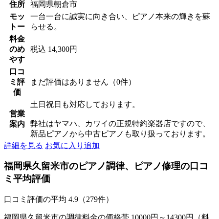
住所
福岡県朝倉市
モッ
一台一台に誠実に向き合い、ピアノ本来の輝きを蘇
トー
らせる。
料金
のめ
税込 14,300円
やす
口コ
ミ評
まだ評価はありません（0件）
価
土日祝日も対応しております。
営業
弊社はヤマハ、カワイの正規特約楽器店ですので、
案内
新品ピアノから中古ピアノも取り扱っております。
詳細を見る
お気に入り追加
福岡県久留米市のピアノ調律、ピアノ修理の口コ
ミ平均評価
口コミ評価の平均
4.9（279件）
福岡県久留米市の調律料金の価格帯 10000円～14300円（料