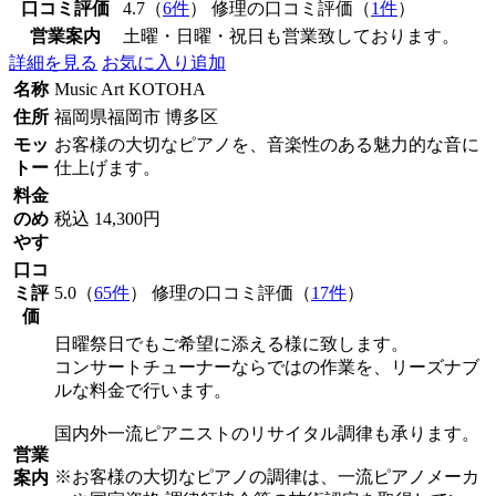
口コミ評価
4.7（
6件
） 修理の口コミ評価（
1件
）
営業案内
土曜・日曜・祝日も営業致しております。
詳細を見る
お気に入り追加
名称
Music Art KOTOHA
住所
福岡県福岡市 博多区
モッ
お客様の大切なピアノを、音楽性のある魅力的な音に
トー
仕上げます。
料金
のめ
税込 14,300円
やす
口コ
ミ評
5.0（
65件
） 修理の口コミ評価（
17件
）
価
日曜祭日でもご希望に添える様に致します。
コンサートチューナーならではの作業を、リーズナブ
ルな料金で行います。
国内外一流ピアニストのリサイタル調律も承ります。
営業
※お客様の大切なピアノの調律は、一流ピアノメーカ
案内