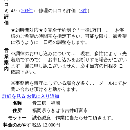
コ
ミ
4.9（
203件
） 修理の口コミ評価（
3件
）
評
価
★24時間対応★※完全予約制で「一律1万円」。 お客
様のご希望の時間帯を指定下さい。可能な限り、御希望
に添うように 日程の調整をします。
営
※調律のお申し込みについて… 現在、多忙により（先
業
着順ですので） お申し込みをお断りする場合がござい
案
ます 誠に申し訳ございません。必ず当方の日程を ご
内
確認下さい。
※事務所を留守にしている場合が多く… メールにてお
問い合わせ頂けると助かります。
詳細を見る
お気に入り追加
名称
音工房 福岡
住所
福岡県うきは市吉井町富永
モットー
誠心誠意 作業に当たらせて頂きます。
料金のめやす
税込 12,000円