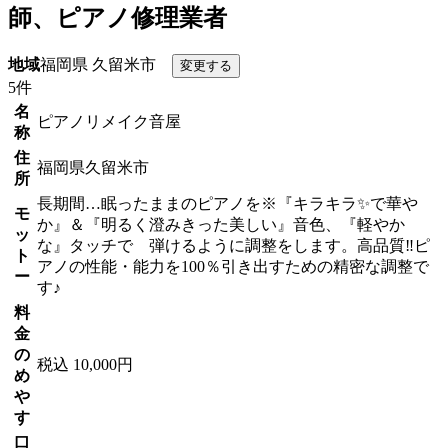
師、ピアノ修理業者
地域
福岡県 久留米市
5件
名
ピアノリメイク音屋
称
住
福岡県久留米市
所
長期間…眠ったままのピアノを※『キラキラ✨で華や
モ
か』＆『明るく澄みきった美しい』音色、『軽やか
ッ
な』タッチで 弾けるように調整をします。高品質‼ピ
ト
アノの性能・能力を100％引き出すための精密な調整で
ー
す♪
料
金
の
税込 10,000円
め
や
す
口