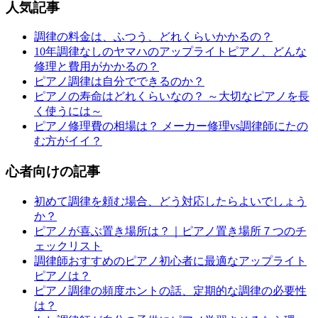
人気記事
調律の料金は、ふつう、どれくらいかかるの？
10年調律なしのヤマハのアップライトピアノ、どんな
修理と費用がかかるの？
ピアノ調律は自分でできるのか？
ピアノの寿命はどれくらいなの？ ～大切なピアノを長
く使うには～
ピアノ修理費の相場は？ メーカー修理vs調律師にたの
む方がイイ？
心者向けの記事
初めて調律を頼む場合、どう対応したらよいでしょう
か？
ピアノが喜ぶ置き場所は？｜ピアノ置き場所７つのチ
ェックリスト
調律師おすすめのピアノ初心者に最適なアップライト
ピアノは？
ピアノ調律の頻度ホントの話、定期的な調律の必要性
は？