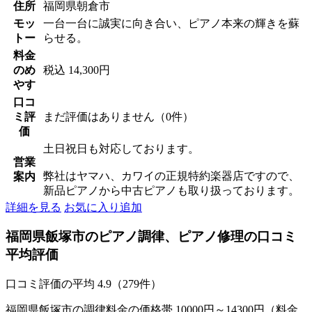
住所
福岡県朝倉市
モッ
一台一台に誠実に向き合い、ピアノ本来の輝きを蘇
トー
らせる。
料金
のめ
税込 14,300円
やす
口コ
ミ評
まだ評価はありません（0件）
価
土日祝日も対応しております。
営業
弊社はヤマハ、カワイの正規特約楽器店ですので、
案内
新品ピアノから中古ピアノも取り扱っております。
詳細を見る
お気に入り追加
福岡県飯塚市のピアノ調律、ピアノ修理の口コミ
平均評価
口コミ評価の平均
4.9（279件）
福岡県飯塚市の調律料金の価格帯 10000円～14300円（料金