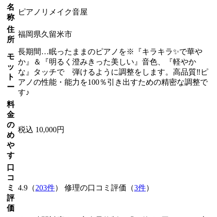
名
ピアノリメイク音屋
称
住
福岡県久留米市
所
長期間…眠ったままのピアノを※『キラキラ✨で華や
モ
か』＆『明るく澄みきった美しい』音色、『軽やか
ッ
な』タッチで 弾けるように調整をします。高品質‼ピ
ト
アノの性能・能力を100％引き出すための精密な調整で
ー
す♪
料
金
の
税込 10,000円
め
や
す
口
コ
ミ
4.9（
203件
） 修理の口コミ評価（
3件
）
評
価