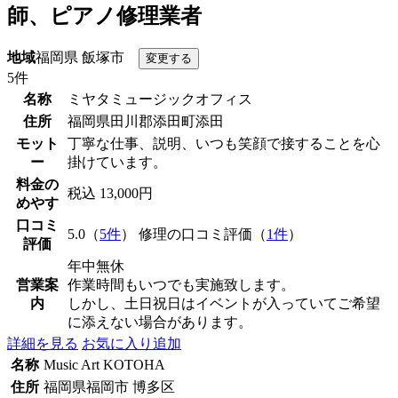
師、ピアノ修理業者
地域
福岡県 飯塚市
5件
名称
ミヤタミュージックオフィス
住所
福岡県田川郡添田町添田
モット
丁寧な仕事、説明、いつも笑顔で接することを心
ー
掛けています。
料金の
税込 13,000円
めやす
口コミ
5.0（
5件
） 修理の口コミ評価（
1件
）
評価
年中無休
営業案
作業時間もいつでも実施致します。
内
しかし、土日祝日はイベントが入っていてご希望
に添えない場合があります。
詳細を見る
お気に入り追加
名称
Music Art KOTOHA
住所
福岡県福岡市 博多区