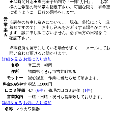
★24時間対応★※完全予約制で「一律1万円」。 お客
様のご希望の時間帯を指定下さい。可能な限り、御希望
に添うように 日程の調整をします。
営
※調律のお申し込みについて… 現在、多忙により（先
業
着順ですので） お申し込みをお断りする場合がござい
案
ます 誠に申し訳ございません。必ず当方の日程を ご
内
確認下さい。
※事務所を留守にしている場合が多く… メールにてお
問い合わせ頂けると助かります。
詳細を見る
お気に入り追加
名称
音工房 福岡
住所
福岡県うきは市吉井町富永
モットー
誠心誠意 作業に当たらせて頂きます。
料金のめやす
税込 12,000円
口コミ評価
4.7（
6件
） 修理の口コミ評価（
1件
）
営業案内
土曜・日曜・祝日も営業致しております。
詳細を見る
お気に入り追加
名称
マツカワ楽器