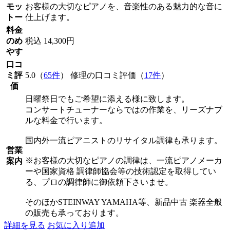
モッ
お客様の大切なピアノを、音楽性のある魅力的な音に
トー
仕上げます。
料金
のめ
税込 14,300円
やす
口コ
ミ評
5.0（
65件
） 修理の口コミ評価（
17件
）
価
日曜祭日でもご希望に添える様に致します。
コンサートチューナーならではの作業を、リーズナブ
ルな料金で行います。
国内外一流ピアニストのリサイタル調律も承ります。
営業
※お客様の大切なピアノの調律は、一流ピアノメーカ
案内
ーや国家資格 調律師協会等の技術認定を取得してい
る、プロの調律師に御依頼下さいませ。
そのほかSTEINWAY YAMAHA等、新品中古 楽器全般
の販売も承っております。
詳細を見る
お気に入り追加