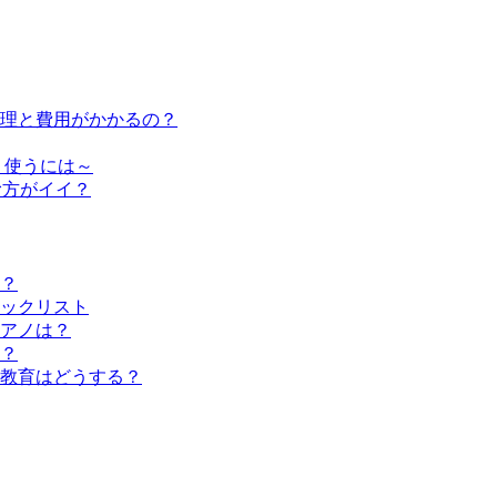
修理と費用がかかるの？
く使うには～
む方がイイ？
？
ックリスト
アノは？
？
教育はどうする？