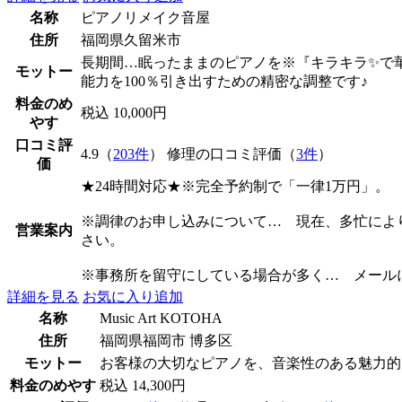
名称
ピアノリメイク音屋
住所
福岡県久留米市
長期間…眠ったままのピアノを※『キラキラ✨で
モットー
能力を100％引き出すための精密な調整です♪
料金のめ
税込 10,000円
やす
口コミ評
4.9（
203件
） 修理の口コミ評価（
3件
）
価
★24時間対応★※完全予約制で「一律1万円」
※調律のお申し込みについて… 現在、多忙によ
営業案内
さい。
※事務所を留守にしている場合が多く… メール
詳細を見る
お気に入り追加
名称
Music Art KOTOHA
住所
福岡県福岡市 博多区
モットー
お客様の大切なピアノを、音楽性のある魅力的
料金のめやす
税込 14,300円