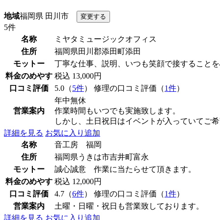
地域
福岡県 田川市
5件
名称
ミヤタミュージックオフィス
住所
福岡県田川郡添田町添田
モットー
丁寧な仕事、説明、いつも笑顔で接することを
料金のめやす
税込 13,000円
口コミ評価
5.0（
5件
） 修理の口コミ評価（
1件
）
年中無休
営業案内
作業時間もいつでも実施致します。
しかし、土日祝日はイベントが入っていてご希
詳細を見る
お気に入り追加
名称
音工房 福岡
住所
福岡県うきは市吉井町富永
モットー
誠心誠意 作業に当たらせて頂きます。
料金のめやす
税込 12,000円
口コミ評価
4.7（
6件
） 修理の口コミ評価（
1件
）
営業案内
土曜・日曜・祝日も営業致しております。
詳細を見る
お気に入り追加