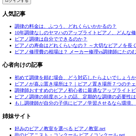
ログインする
人気記事
調律の料金は、ふつう、どれくらいかかるの？
10年調律なしのヤマハのアップライトピアノ、どんな
ピアノ調律は自分でできるのか？
ピアノの寿命はどれくらいなの？ ～大切なピアノを長
ピアノ修理費の相場は？ メーカー修理vs調律師にたの
心者向けの記事
初めて調律を頼む場合、どう対応したらよいでしょうか
ピアノが喜ぶ置き場所は？｜ピアノ置き場所７つのチェ
調律師おすすめのピアノ初心者に最適なアップライトピ
ピアノ調律の頻度ホントの話、定期的な調律の必要性は
もし調律師が自分の子供にピアノ学習させるなら環境、
姉妹サイト
好みのピアノ教室を選べる ピアノ教室.net
街のピアニスト・コンクール ピアノコンクール.net