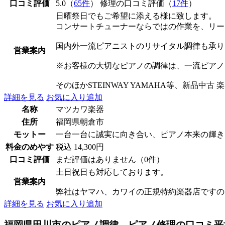
口コミ評価
5.0（
65件
） 修理の口コミ評価（
17件
）
日曜祭日でもご希望に添える様に致します。
コンサートチューナーならではの作業を、リー
国内外一流ピアニストのリサイタル調律も承り
営業案内
※お客様の大切なピアノの調律は、一流ピアノ
そのほかSTEINWAY YAMAHA等、新品中
詳細を見る
お気に入り追加
名称
マツカワ楽器
住所
福岡県朝倉市
モットー
一台一台に誠実に向き合い、ピアノ本来の輝き
料金のめやす
税込 14,300円
口コミ評価
まだ評価はありません（0件）
土日祝日も対応しております。
営業案内
弊社はヤマハ、カワイの正規特約楽器店ですの
詳細を見る
お気に入り追加
福岡県田川市のピアノ調律、ピアノ修理の口コミ平