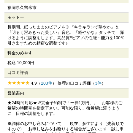
福岡県久留米市
モットー
長期間…眠ったままのピアノを※『キラキラ✨で華やか』＆
『明るく澄みきった美しい』音色、『軽やかな』タッチで 弾
けるように調整をします。高品質‼ピアノの性能・能力を100％
引き出すための精密な調整です♪
料金のめやす
税込 10,000円
口コミ評価
4.9（
203件
） 修理の口コミ評価（
3件
）
営業案内
★24時間対応★※完全予約制で「一律1万円」。 お客様のご
希望の時間帯を指定下さい。可能な限り、御希望に添うよう
に 日程の調整をします。
※調律のお申し込みについて… 現在、多忙により（先着順で
すので） お申し込みをお断りする場合がございます 誠に申