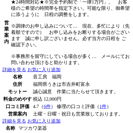
★24時間対応★※完全予約制で「一律1万円」。 お客
様のご希望の時間帯を指定下さい。可能な限り、御希望
に添うように 日程の調整をします。
営
※調律のお申し込みについて… 現在、多忙により（先
業
着順ですので） お申し込みをお断りする場合がござい
案
ます 誠に申し訳ございません。必ず当方の日程を ご
内
確認下さい。
※事務所を留守にしている場合が多く… メールにてお
問い合わせ頂けると助かります。
詳細を見る
お気に入り追加
名称
音工房 福岡
住所
福岡県うきは市吉井町富永
モットー
誠心誠意 作業に当たらせて頂きます。
料金のめやす
税込 12,000円
口コミ評価
4.7（
6件
） 修理の口コミ評価（
1件
）
営業案内
土曜・日曜・祝日も営業致しております。
詳細を見る
お気に入り追加
名称
マツカワ楽器