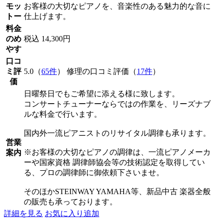
モッ
お客様の大切なピアノを、音楽性のある魅力的な音に
トー
仕上げます。
料金
のめ
税込 14,300円
やす
口コ
ミ評
5.0（
65件
） 修理の口コミ評価（
17件
）
価
日曜祭日でもご希望に添える様に致します。
コンサートチューナーならではの作業を、リーズナブ
ルな料金で行います。
国内外一流ピアニストのリサイタル調律も承ります。
営業
※お客様の大切なピアノの調律は、一流ピアノメーカ
案内
ーや国家資格 調律師協会等の技術認定を取得してい
る、プロの調律師に御依頼下さいませ。
そのほかSTEINWAY YAMAHA等、新品中古 楽器全般
の販売も承っております。
詳細を見る
お気に入り追加