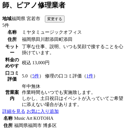
師、ピアノ修理業者
地域
福岡県 宮若市
5件
名称
ミヤタミュージックオフィス
住所
福岡県田川郡添田町添田
モット
丁寧な仕事、説明、いつも笑顔で接することを心
ー
掛けています。
料金の
税込 13,000円
めやす
口コミ
5.0（
5件
） 修理の口コミ評価（
1件
）
評価
年中無休
営業案
作業時間もいつでも実施致します。
内
しかし、土日祝日はイベントが入っていてご希望
に添えない場合があります。
詳細を見る
お気に入り追加
名称
Music Art KOTOHA
住所
福岡県福岡市 博多区