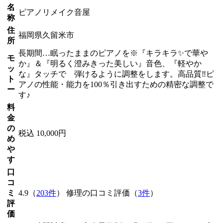
名
ピアノリメイク音屋
称
住
福岡県久留米市
所
長期間…眠ったままのピアノを※『キラキラ✨で華や
モ
か』＆『明るく澄みきった美しい』音色、『軽やか
ッ
な』タッチで 弾けるように調整をします。高品質‼ピ
ト
アノの性能・能力を100％引き出すための精密な調整で
ー
す♪
料
金
の
税込 10,000円
め
や
す
口
コ
ミ
4.9（
203件
） 修理の口コミ評価（
3件
）
評
価