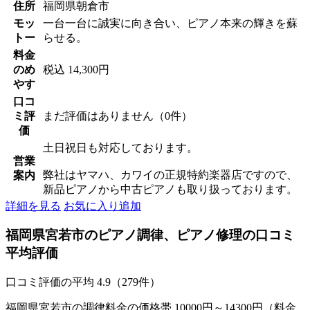
住所
福岡県朝倉市
モッ
一台一台に誠実に向き合い、ピアノ本来の輝きを蘇
トー
らせる。
料金
のめ
税込 14,300円
やす
口コ
ミ評
まだ評価はありません（0件）
価
土日祝日も対応しております。
営業
弊社はヤマハ、カワイの正規特約楽器店ですので、
案内
新品ピアノから中古ピアノも取り扱っております。
詳細を見る
お気に入り追加
福岡県宮若市のピアノ調律、ピアノ修理の口コミ
平均評価
口コミ評価の平均
4.9（279件）
福岡県宮若市の調律料金の価格帯 10000円～14300円（料金