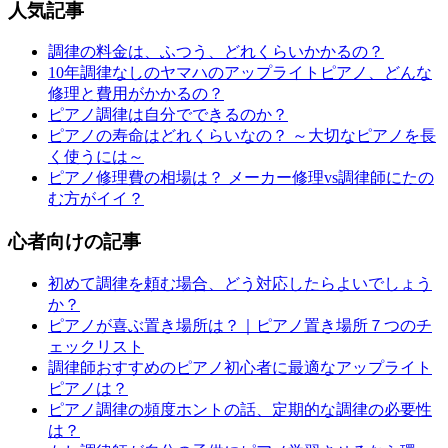
人気記事
調律の料金は、ふつう、どれくらいかかるの？
10年調律なしのヤマハのアップライトピアノ、どんな
修理と費用がかかるの？
ピアノ調律は自分でできるのか？
ピアノの寿命はどれくらいなの？ ～大切なピアノを長
く使うには～
ピアノ修理費の相場は？ メーカー修理vs調律師にたの
む方がイイ？
心者向けの記事
初めて調律を頼む場合、どう対応したらよいでしょう
か？
ピアノが喜ぶ置き場所は？｜ピアノ置き場所７つのチ
ェックリスト
調律師おすすめのピアノ初心者に最適なアップライト
ピアノは？
ピアノ調律の頻度ホントの話、定期的な調律の必要性
は？