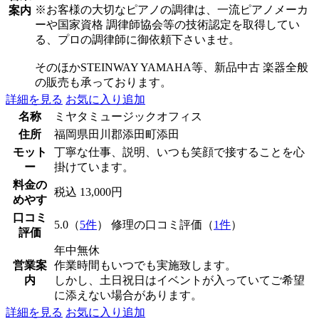
※お客様の大切なピアノの調律は、一流ピアノメーカ
案内
ーや国家資格 調律師協会等の技術認定を取得してい
る、プロの調律師に御依頼下さいませ。
そのほかSTEINWAY YAMAHA等、新品中古 楽器全般
の販売も承っております。
詳細を見る
お気に入り追加
名称
ミヤタミュージックオフィス
住所
福岡県田川郡添田町添田
モット
丁寧な仕事、説明、いつも笑顔で接することを心
ー
掛けています。
料金の
税込 13,000円
めやす
口コミ
5.0（
5件
） 修理の口コミ評価（
1件
）
評価
年中無休
営業案
作業時間もいつでも実施致します。
内
しかし、土日祝日はイベントが入っていてご希望
に添えない場合があります。
詳細を見る
お気に入り追加