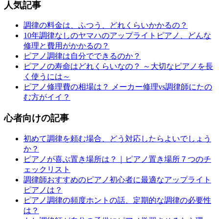
人気記事
調律の料金は、ふつう、どれくらいかかるの？
10年調律なしのヤマハのアップライトピアノ、どんな
修理と費用がかかるの？
ピアノ調律は自分でできるのか？
ピアノの寿命はどれくらいなの？ ～大切なピアノを長
く使うには～
ピアノ修理費の相場は？ メーカー修理vs調律師にたの
む方がイイ？
心者向けの記事
初めて調律を頼む場合、どう対応したらよいでしょう
か？
ピアノが喜ぶ置き場所は？｜ピアノ置き場所７つのチ
ェックリスト
調律師おすすめのピアノ初心者に最適なアップライト
ピアノは？
ピアノ調律の頻度ホントの話、定期的な調律の必要性
は？