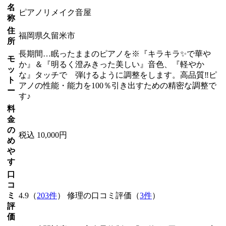
名
ピアノリメイク音屋
称
住
福岡県久留米市
所
長期間…眠ったままのピアノを※『キラキラ✨で華や
モ
か』＆『明るく澄みきった美しい』音色、『軽やか
ッ
な』タッチで 弾けるように調整をします。高品質‼ピ
ト
アノの性能・能力を100％引き出すための精密な調整で
ー
す♪
料
金
の
税込 10,000円
め
や
す
口
コ
ミ
4.9（
203件
） 修理の口コミ評価（
3件
）
評
価