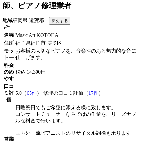
師、ピアノ修理業者
地域
福岡県 遠賀郡
5件
名称
Music Art KOTOHA
住所
福岡県福岡市 博多区
モッ
お客様の大切なピアノを、音楽性のある魅力的な音に
トー
仕上げます。
料金
のめ
税込 14,300円
やす
口コ
ミ評
5.0（
65件
） 修理の口コミ評価（
17件
）
価
日曜祭日でもご希望に添える様に致します。
コンサートチューナーならではの作業を、リーズナブ
ルな料金で行います。
国内外一流ピアニストのリサイタル調律も承ります。
営業