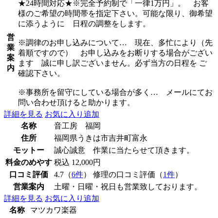
★24時間対応★※完全予約制で「一律1万円」。 お客
様のご希望の時間帯を指定下さい。可能な限り、御希望
に添うように 日程の調整をします。
営
※調律のお申し込みについて… 現在、多忙により（先
業
着順ですので） お申し込みをお断りする場合がござい
案
ます 誠に申し訳ございません。必ず当方の日程を ご
内
確認下さい。
※事務所を留守にしている場合が多く… メールにてお
問い合わせ頂けると助かります。
詳細を見る
お気に入り追加
名称
音工房 福岡
住所
福岡県うきは市吉井町富永
モットー
誠心誠意 作業に当たらせて頂きます。
料金のめやす
税込 12,000円
口コミ評価
4.7（
6件
） 修理の口コミ評価（
1件
）
営業案内
土曜・日曜・祝日も営業致しております。
詳細を見る
お気に入り追加
名称
マツカワ楽器