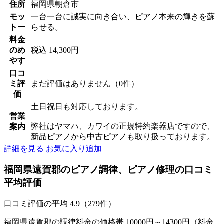
住所
福岡県朝倉市
モッ
一台一台に誠実に向き合い、ピアノ本来の輝きを蘇
トー
らせる。
料金
のめ
税込 14,300円
やす
口コ
ミ評
まだ評価はありません（0件）
価
土日祝日も対応しております。
営業
弊社はヤマハ、カワイの正規特約楽器店ですので、
案内
新品ピアノから中古ピアノも取り扱っております。
詳細を見る
お気に入り追加
福岡県遠賀郡のピアノ調律、ピアノ修理の口コミ
平均評価
口コミ評価の平均
4.9（279件）
福岡県遠賀郡の調律料金の価格帯 10000円～14300円（料金