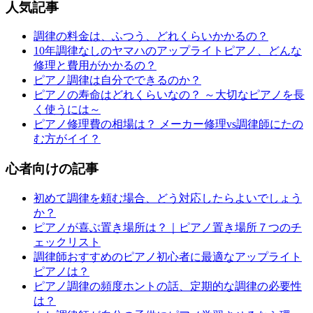
人気記事
調律の料金は、ふつう、どれくらいかかるの？
10年調律なしのヤマハのアップライトピアノ、どんな
修理と費用がかかるの？
ピアノ調律は自分でできるのか？
ピアノの寿命はどれくらいなの？ ～大切なピアノを長
く使うには～
ピアノ修理費の相場は？ メーカー修理vs調律師にたの
む方がイイ？
心者向けの記事
初めて調律を頼む場合、どう対応したらよいでしょう
か？
ピアノが喜ぶ置き場所は？｜ピアノ置き場所７つのチ
ェックリスト
調律師おすすめのピアノ初心者に最適なアップライト
ピアノは？
ピアノ調律の頻度ホントの話、定期的な調律の必要性
は？