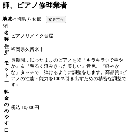
師、ピアノ修理業者
地域
福岡県 八女郡
5件
名
ピアノリメイク音屋
称
住
福岡県久留米市
所
長期間…眠ったままのピアノを※『キラキラ✨で華や
モ
か』＆『明るく澄みきった美しい』音色、『軽やか
ッ
な』タッチで 弾けるように調整をします。高品質‼ピ
ト
アノの性能・能力を100％引き出すための精密な調整で
ー
す♪
料
金
の
税込 10,000円
め
や
す
口