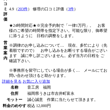
コ
ミ
4.9（
203件
） 修理の口コミ評価（
3件
）
評
価
★24時間対応★※完全予約制で「一律1万円」。 お客
様のご希望の時間帯を指定下さい。可能な限り、御希望
に添うように 日程の調整をします。
営
※調律のお申し込みについて… 現在、多忙により（先
業
着順ですので） お申し込みをお断りする場合がござい
案
ます 誠に申し訳ございません。必ず当方の日程を ご
内
確認下さい。
※事務所を留守にしている場合が多く… メールにてお
問い合わせ頂けると助かります。
詳細を見る
お気に入り追加
名称
音工房 福岡
住所
福岡県うきは市吉井町富永
モットー
誠心誠意 作業に当たらせて頂きます。
料金のめやす
税込 12,000円