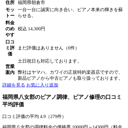
住所
福岡県朝倉市
モッ
一台一台に誠実に向き合い、ピアノ本来の輝きを蘇
トー
らせる。
料金
のめ
税込 14,300円
やす
口コ
ミ評
まだ評価はありません（0件）
価
土日祝日も対応しております。
営業
弊社はヤマハ、カワイの正規特約楽器店ですので、
案内
新品ピアノから中古ピアノも取り扱っております。
詳細を見る
お気に入り追加
福岡県八女郡のピアノ調律、ピアノ修理の口コミ
平均評価
口コミ評価の平均
4.9（279件）
福岡県八女郡の調律料金の価格帯 10000円～14300円（料金