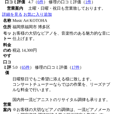
口コミ評価
4.7（
6件
） 修理の口コミ評価（
1件
）
営業案内
土曜・日曜・祝日も営業致しております。
詳細を見る
お気に入り追加
名称
Music Art KOTOHA
住所
福岡県福岡市 博多区
モッ
お客様の大切なピアノを、音楽性のある魅力的な音に
トー
仕上げます。
料金
のめ
税込 14,300円
やす
口コ
ミ評
5.0（
65件
） 修理の口コミ評価（
17件
）
価
日曜祭日でもご希望に添える様に致します。
コンサートチューナーならではの作業を、リーズナブ
ルな料金で行います。
国内外一流ピアニストのリサイタル調律も承ります。
営業
※お客様の大切なピアノの調律は、一流ピアノメーカ
案内