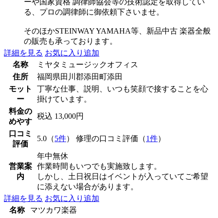
ーや国家資格 調律師協会等の技術認定を取得してい
る、プロの調律師に御依頼下さいませ。
そのほかSTEINWAY YAMAHA等、新品中古 楽器全般
の販売も承っております。
詳細を見る
お気に入り追加
名称
ミヤタミュージックオフィス
住所
福岡県田川郡添田町添田
モット
丁寧な仕事、説明、いつも笑顔で接することを心
ー
掛けています。
料金の
税込 13,000円
めやす
口コミ
5.0（
5件
） 修理の口コミ評価（
1件
）
評価
年中無休
営業案
作業時間もいつでも実施致します。
内
しかし、土日祝日はイベントが入っていてご希望
に添えない場合があります。
詳細を見る
お気に入り追加
名称
マツカワ楽器