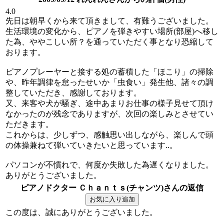
4.0
先日は朝早くから来て頂きまして、有難うございました。
生活環境の変化から、ピアノを弾きやすい場所(部屋)へ移し
た為、ややこしい所？を通っていただく事となり恐縮して
おります。
ピアノプレーヤーと接する処の蓄積した「ほこり」の掃除
や、昨年調律を怠ったせいか「虫食い」発生他、諸々の調
整していただき、感謝しております。
又、来客や犬が騒ぎ、途中あまりお仕事の様子見せて頂け
なかったのが残念でありますが、次回の楽しみとさせてい
ただきます。
これからは、少しずつ、感触思い出しながら、楽しんで頭
の体操兼ねて弾いていきたいと思っています..。
パソコンが不慣れで、何度か失敗した為遅くなりました。
ありがとうございました。
ピアノドクター Ｃｈａｎｔｓ(チャンツ)さんの返信
この度は、誠にありがとうございました。