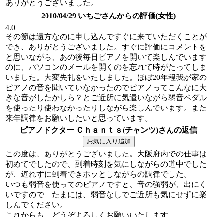
ありがとうございました。
2010/04/29 いちごさんからの評価(女性)
4.0
その節は遠方なのに申し込んですぐに来ていただくことが
でき、ありがとうございました。すぐに評価にコメントを
と思いながら、あの後毎日ピアノを開いて楽しんでいます
のに、パソコンのメールを開くのを忘れて時がたってしま
いました。大変失礼をいたしました。ほぼ20年程我が家の
ピアノの音を聞いていなかったのでピアノってこんなに大
きな音がしたかしら？とご近所に気遣いながら弱音ペダル
を使ったり使わなかったりしながら楽しんでいます。また
来年調律をお願いしたいと思っています。
ピアノドクター Ｃｈａｎｔｓ(チャンツ)さんの返信
この度は、ありがとうございました。大阪府内での仕事は
初めてでしたので、到着時刻を気にしながらの道中でした
が、遅れずに到着できホッとしながらの調律でした。
いつも弱音を使ってのピアノですと、音の強弱が、出にく
いですので たまには、弱音なしでご近所も気にせずに楽
しんでください。
これからも、どうぞよろしくお願いいたします。