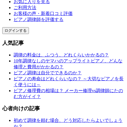
お気に入りを見る
ご利用方法
お客様の声・新着口コミ評価
ピアノ調律師を評価する
ログインする
人気記事
調律の料金は、ふつう、どれくらいかかるの？
10年調律なしのヤマハのアップライトピアノ、どんな
修理と費用がかかるの？
ピアノ調律は自分でできるのか？
ピアノの寿命はどれくらいなの？ ～大切なピアノを長
く使うには～
ピアノ修理費の相場は？ メーカー修理vs調律師にたの
む方がイイ？
心者向けの記事
初めて調律を頼む場合、どう対応したらよいでしょう
か？