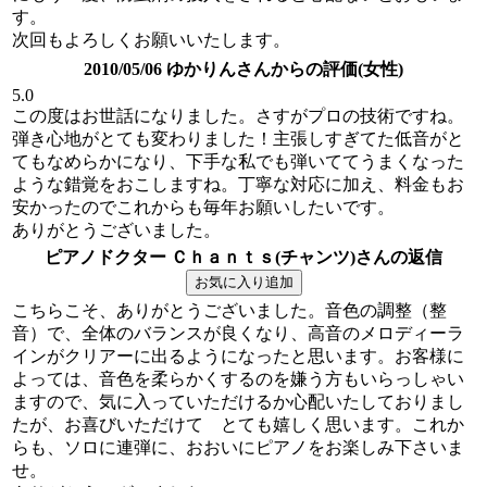
す。
次回もよろしくお願いいたします。
2010/05/06 ゆかりんさんからの評価(女性)
5.0
この度はお世話になりました。さすがプロの技術ですね。
弾き心地がとても変わりました！主張しすぎてた低音がと
てもなめらかになり、下手な私でも弾いててうまくなった
ような錯覚をおこしますね。丁寧な対応に加え、料金もお
安かったのでこれからも毎年お願いしたいです。
ありがとうございました。
ピアノドクター Ｃｈａｎｔｓ(チャンツ)さんの返信
こちらこそ、ありがとうございました。音色の調整（整
音）で、全体のバランスが良くなり、高音のメロディーラ
インがクリアーに出るようになったと思います。お客様に
よっては、音色を柔らかくするのを嫌う方もいらっしゃい
ますので、気に入っていただけるか心配いたしておりまし
たが、お喜びいただけて とても嬉しく思います。これか
らも、ソロに連弾に、おおいにピアノをお楽しみ下さいま
せ。