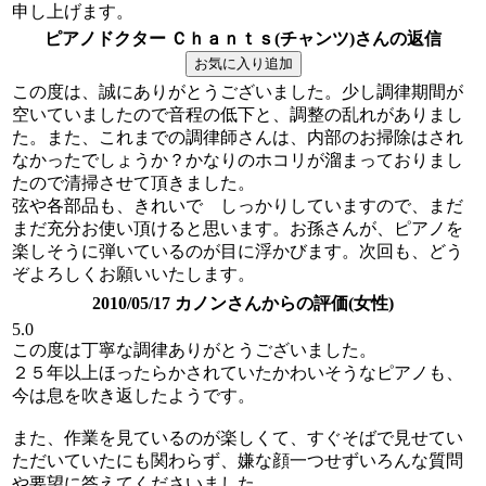
申し上げます。
ピアノドクター Ｃｈａｎｔｓ(チャンツ)さんの返信
この度は、誠にありがとうございました。少し調律期間が
空いていましたので音程の低下と、調整の乱れがありまし
た。また、これまでの調律師さんは、内部のお掃除はされ
なかったでしょうか？かなりのホコリが溜まっておりまし
たので清掃させて頂きました。
弦や各部品も、きれいで しっかりしていますので、まだ
まだ充分お使い頂けると思います。お孫さんが、ピアノを
楽しそうに弾いているのが目に浮かびます。次回も、どう
ぞよろしくお願いいたします。
2010/05/17 カノンさんからの評価(女性)
5.0
この度は丁寧な調律ありがとうございました。
２５年以上ほったらかされていたかわいそうなピアノも、
今は息を吹き返したようです。
また、作業を見ているのが楽しくて、すぐそばで見せてい
ただいていたにも関わらず、嫌な顔一つせずいろんな質問
や要望に答えてくださいました。