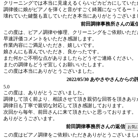
クリーニングでは本当に見違えるくらいピカピカにしていた
調律後に娘がピアノを弾くと音がすごく綺麗になってるー！
壊れていた鍵盤も直していただき本当にありがとうございま
前田調律事務所さんの返
この度は、ピアノ調律や修理、クリーニングをご依頼いただ
早速評価コメントをいただき感謝します。
作業内容にご満足いただき、嬉しいです。
娘さんにも喜んでいただき、良かったです。
また何かご不明な点がありましたらどうぞご連絡ください。
またの調律もどうぞ宜しくお願いいたします。
この度は本当にありがとうございました。
2022/05/30 あやさやさんからの
5.0
この度は、ありがとうございました。
調律して頂く前より、相談させて頂き親切な回答を頂きあり
調律日も丁寧で親切な対応して頂き感謝しております。
次回から毎年、前田さんに来て頂きたいと思っております。
ありがとうございます。
前田調律事務所さんの返信
この度はピアノ調律をご依頼いただきありがとうございまし