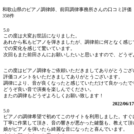
和歌山県のピアノ調律師、前田調律事務所さんの口コミ評価
358件
5.0
この度は大変お世話になりました。
あれから私もピアノを弾きましたが、調律前に何となく感じ
での変化を感じて驚いています。
次回もまた前田さんにお願いしたいと思いますので、どうぞ
この度はピアノ調律をご依頼いただきましてありがとうござ
評価コメントをいただきましてありがとうございます。
調律により、音が良くなったと感じていただけて良かったで
どうぞ良い音で演奏を楽しんでください。
またの調律もどうぞよろしくお願い致します！
2022/0
5.0
ピアノの調律希望で初めてこのサイトを利用しました。すぐ
丁寧に作業して頂き、音の響きが悪かった鍵盤も、教えて頂
娘がピアノを弾いたら綺麗な音になったと喜んでいます。