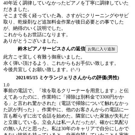
40年近く調律していなかったピアノを丁寧に調律していた
だきました。
そこまで長く経っていた為、さすがにクリーニングやサビ
取り、乾燥剤など追加料金作業が後日必要との事でした
が、納得のいく説明でした。
これからもお世話になります。
ありがとうございました。
鈴木ピアノサービスさんの返信
此方こそ宜しく有難う御座いました。
永く弾い頂けるよう、これからもお手伝い致します。
今後共宜しくお願い致します。(^.^)
2021/05/15 ミケランジェリさんからの評価(男性)
1.0
事前の電話で、「埃を取るクリーナーを用意します」と伝
えてあったのに、作業時に「掃除は別料金で3300円かか
る」と言われ驚かされた（電話で掃除について触れなかっ
た訳が判った）。作業中に、他のお客さんからの電話に一
言も断らずに出て会話を始めた。隣室にいた家族が失礼だ
と立腹している。立会人は私一人だったが、確かに気配り
の無い人だと思った。私は30年のキャリアで自分にしかで
きない技術を持っていると、自画自賛していたことも家族