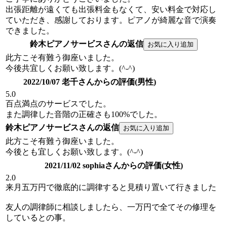
出張距離が遠くても出張料金もなくて、安い料金で対応し
ていただき、感謝しております。ピアノが綺麗な音で演奏
できました。
鈴木ピアノサービスさんの返信
此方こそ有難う御座いました。
今後共宜しくお願い致します。(^-^)
2022/10/07 老千さんからの評価(男性)
5.0
百点満点のサービスでした。
また調律した音階の正確さも100%でした。
鈴木ピアノサービスさんの返信
此方こそ有難う御座いました。
今後とも宜しくお願い致します。(^-^)
2021/11/02 sophiaさんからの評価(女性)
2.0
来月五万円で徹底的に調律すると見積り置いて行きました
友人の調律師に相談しましたら、一万円で全てその修理を
しているとの事。