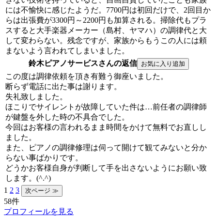
には不愉快に感じたようだ。7700円は初回だけで、2回目か
らは出張費が3300円～2200円も加算される。掃除代もプラ
スすると大手楽器メーカー（島村、ヤマハ）の調律代と大
して変わらない。残念ですが、家族からもうこの人には頼
まないよう言われてしまいました。
鈴木ピアノサービスさんの返信
この度は調律依頼を頂き有難う御座いました。
断らず電話に出た事は謝ります。
失礼致しました。
ほこりでサイレントが故障していた件は…前任者の調律師
が鍵盤を外した時の不具合でした。
今回はお客様の言われるまま時間をかけて無料でお直しし
ました。
また、ピアノの調律修理は伺って開けて観てみないと分か
らない事ばかりです。
どうかお客様自身が判断して手を出さないようにお願い致
します。(^.^)
1
2
3
58件
プロフィールを見る