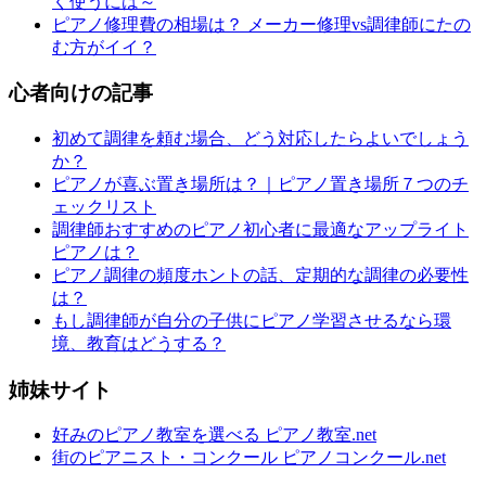
く使うには～
ピアノ修理費の相場は？ メーカー修理vs調律師にたの
む方がイイ？
心者向けの記事
初めて調律を頼む場合、どう対応したらよいでしょう
か？
ピアノが喜ぶ置き場所は？｜ピアノ置き場所７つのチ
ェックリスト
調律師おすすめのピアノ初心者に最適なアップライト
ピアノは？
ピアノ調律の頻度ホントの話、定期的な調律の必要性
は？
もし調律師が自分の子供にピアノ学習させるなら環
境、教育はどうする？
姉妹サイト
好みのピアノ教室を選べる ピアノ教室.net
街のピアニスト・コンクール ピアノコンクール.net