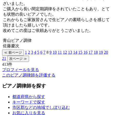
ざいました。
ご購入から長い間定期調律をされていたこともあり、とて
も状態の良いピアノでした。
これからもご家族皆さんで生ピアノの素晴らしさを感じて
頂けましたら嬉しいです。
改めてこの度はご依頼ありがとうございました。
青山ピアノ調律
佐藤慶次
1
2
3
4
5
6
7
8
9
10
11
12
13
14
15
16
17
18
19
20
21
413件
プロフィールを見る
このピアノ調律師を評価する
ピアノ調律師を探す
都道府県から探す
キーワードで探す
市区郡などの地域でしぼり込む
お気に入りを見る