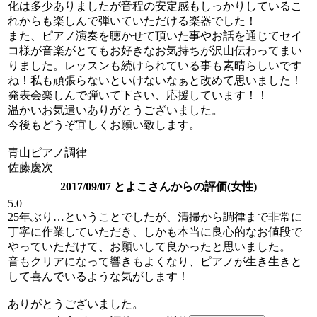
化は多少ありましたが音程の安定感もしっかりしているこ
れからも楽しんで弾いていただける楽器でした！
また、ピアノ演奏を聴かせて頂いた事やお話を通じてセイ
コ様が音楽がとてもお好きなお気持ちが沢山伝わってまい
りました。レッスンも続けられている事も素晴らしいです
ね！私も頑張らないといけないなぁと改めて思いました！
発表会楽しんで弾いて下さい、応援しています！！
温かいお気遣いありがとうございました。
今後もどうぞ宜しくお願い致します。
青山ピアノ調律
佐藤慶次
2017/09/07 とよこさんからの評価(女性)
5.0
25年ぶり…ということでしたが、清掃から調律まで非常に
丁寧に作業していただき、しかも本当に良心的なお値段で
やっていただけて、お願いして良かったと思いました。
音もクリアになって響きもよくなり、ピアノが生き生きと
して喜んでいるような気がします！
ありがとうございました。