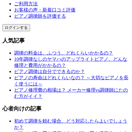
ご利用方法
お客様の声・新着口コミ評価
ピアノ調律師を評価する
ログインする
人気記事
調律の料金は、ふつう、どれくらいかかるの？
10年調律なしのヤマハのアップライトピアノ、どんな
修理と費用がかかるの？
ピアノ調律は自分でできるのか？
ピアノの寿命はどれくらいなの？ ～大切なピアノを長
く使うには～
ピアノ修理費の相場は？ メーカー修理vs調律師にたの
む方がイイ？
心者向けの記事
初めて調律を頼む場合、どう対応したらよいでしょう
か？