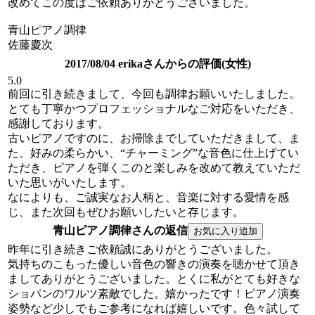
改めてこの度はご依頼ありがとうございました。
青山ピアノ調律
佐藤慶次
2017/08/04 erikaさんからの評価(女性)
5.0
前回に引き続きまして、今回も調律お願いいたしました。
とても丁寧かつプロフェッショナルなご対応をいただき、
感謝しております。
古いピアノですのに、お掃除までしていただきまして、ま
た、好みの柔らかい、“チャーミング”な音色に仕上げてい
ただき、ピアノを弾くこのと楽しみを改めて教えていただ
いた思いがいたします。
なによりも、ご誠実なお人柄と、音楽に対する愛情を感
じ、また次回もぜひお願いしたいと存じます。
青山ピアノ調律さんの返信
昨年に引き続きご依頼誠にありがとうございました。
気持ちのこもった優しい音色の響きの演奏を聴かせて頂き
ましてありがとうございました。とくに私がとても好きな
ショパンのワルツ素敵でした。嬉かったです！ピアノ演奏
姿勢など少しでもご参考になれば嬉しいです。色々試して