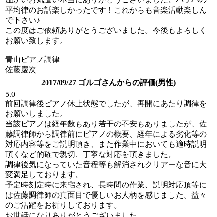
平均律のお話楽しかったです！これからも音楽活動楽しん
で下さい♪
この度はご依頼ありがとうございました。今後もよろしく
お願い致します。
青山ピアノ調律
佐藤慶次
2017/09/27 ゴルゴさんからの評価(男性)
5.0
前回調律後ピアノ休止状態でしたが、再開にあたり調律を
お願いしました。
当該ピアノは経年数もあり若干の不安もありましたが、佐
藤調律師から調律前にピアノの概要、経年による劣化等の
対応内容等をご説明頂き、また作業中においても適時説明
頂くなど的確で親切、丁寧な対応を頂きました。
調律後気になっていた音程等も解消されクリアーな音に大
変満足しております。
予定時刻定時に来宅され、長時間の作業、説明対応頂等に
は佐藤調律師の真面目で優しいお人柄を感じました。益々
のご活躍をお祈りしております。
お世話になりありがとうございました。