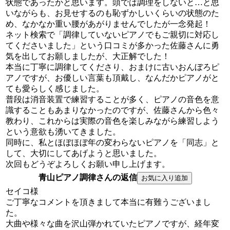
状態であったかと思います。頭では調理をしないと…と思
いながらも、お見せするのも恥ずかしいくらいの状態のた
め、なかなか重い腰があがりませんでしたが一念発起！
ネット検索で「調律していないピアノでもご親切に対応し
てくださいました」という口コミが多かった佐藤さんに勇
気を出してお願しましたが、大正解でした！
本当に丁寧に調律してくださり、おまけに古いおんぼろピ
アノですが、お優しい言葉も頂戴し、なんだかピアノがと
ても愛らしく感じました。
普段は消音装置で練習することが多く、ピアノの音色を意
識することもあまりなかったのですが、佐藤さんから色々
教わり、これからは実際の音色を楽しみながら練習しよう
という意欲も湧いてきました。
同時に、私とほぼほぼ年の変わらないピアノを「同志」と
して、大切にしてあげようと思いました。
次回もどうぞよろしくお願い申し上げます。
青山ピアノ調律さんの返信
セイコ様
ご丁寧なコメントを頂きまして本当に有難うございまし
た。
大曲や様々な曲を沢山弾かれていたピアノですが、経年変