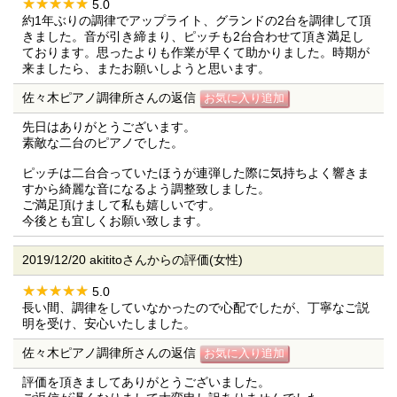
5.0
約1年ぶりの調律でアップライト、グランドの2台を調律して頂
きました。音が引き締まり、ピッチも2台合わせて頂き満足し
ております。思ったよりも作業が早くて助かりました。時期が
来ましたら、またお願いしようと思います。
佐々木ピアノ調律所さんの返信
先日はありがとうございます。
素敵な二台のピアノでした。
ピッチは二台合っていたほうが連弾した際に気持ちよく響きま
すから綺麗な音になるよう調整致しました。
ご満足頂けまして私も嬉しいです。
今後とも宜しくお願い致します。
2019/12/20 akititoさんからの評価(女性)
5.0
長い間、調律をしていなかったので心配でしたが、丁寧なご説
明を受け、安心いたしました。
佐々木ピアノ調律所さんの返信
評価を頂きましてありがとうございました。