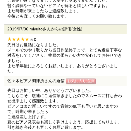
ご返信が遅くなりまして大変申し訳ありませんでした。
暫く調律やっていないピアノが蘇ると嬉しいですよね。
また時期が来ましたらご連絡致します。
今後とも宜しくお願い致します。
2019/07/06 miyuitoさんからの評価(女性)
5.0
先日はお世話になりました。
メールでのやり取りから当日作業終了まで、とても迅速丁寧な
対応をしてくださり、物腰の柔らかい方で安心してお任せでき
ました。
また半年後によろしくお願いします。ありがとうございまし
た。
佐々木ピアノ調律所さんの返信
先日はお忙しい中、ありがとうございました。
こちらこそ、敏速にご返信頂きましたのでスムーズに打ち合わ
せ出来まして感謝致します。
ピアノはまだ新しいですので音律の低下も早いと思いますの
で、時期が来ましたら
ご連絡差し上げます。
夏のピアノ発表会も楽しく弾けますよう、応援しております。
引き続き今後とも宜しくお願い致します。