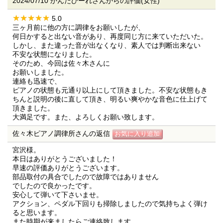
2024/07/10 かんたびーれさんからの評価(女性)
5.0
三ヶ月前に他の方に調律をお願いしたが、
何日かすると出ない音があり、再度同じ方に来ていただいた。
しかし、また違った音が出なくなり、素人では判断出来ない
不安な状態になりました。
そのため、今回は佐々木さんに
お願いしました。
連絡も迅速で、
ピアノの状態も元通り以上にして頂きました。不安な状態もき
ちんと説明の後に直して頂き、明るい爽やかな音色に仕上げて
頂きました。
大満足です。また、よろしくお願い致します。
佐々木ピアノ調律所さんの返信
宮沢様。
本日はありがとうございました！
早速の評価ありがとうございます。
部品取付の具合でしたので故障ではありません
でしたので良かったです。
安心して弾いて下さいませ。
アクション、ペダル下回りも掃除しましたので気持ちよく弾け
ると思います。
また時期が来ましたらご連絡致します。