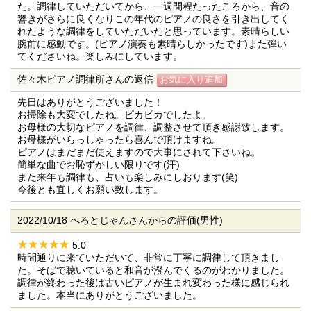
た。調律していただいてから、一週間程たったころから、音の
響きがさらに良くなりこの年代のピアノの良さを引き出してく
れたような調律をしていただいたと思っています。素晴らしい
腕前に感動です。(ピアノ演奏も素晴らしかったです)また弾い
てくださいね。楽しみにしています。
佐々木ピアノ調律所さんの返信
先日はありがとうございました！
お掃除も大変でしたね。ピカピカでしたよ。
お母様の大切なピアノを調律、調整させて頂き感謝致します。
お母様がいらっしゃったら喜んで頂けますね。
ピアノはまだまだ使えますので大事にされて下さいね。
簡単な曲でお恥ずかしい限りです(汗)
また来年も調律も、占いも楽しみにしおります(笑)
今後とも宜しくお願い致します。
2022/10/18 へろとじゃんさんからの評価(男性)
5.0
時間通りに来ていただいて、非常に丁寧に調律して頂きまし
た。そばで聴いていると和音が澄んでくるのがわかりました。
調律が終わった後は古いピアノが生まれ変わった様に感じられ
ました。本当にありがとうございました。