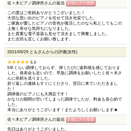
佐々木ピアノ調律所さんの返信
この度はご依頼ありがとうございました！
大切な思い出のピアノを任せて頂き光栄でした。
ご家族が愛したピアノの音色が復活したのなら私としてもこの
上無く幸せな気持ちになりました。
また貴重な電子楽器も見せて頂きまして興奮しました。
また次回も宜しくお願い致します。
2021/09/29 ともさんからの評価(女性)
5.0
5年くらい調律しておらず、弾くたびに違和感を感じておりま
した。発表会も近いので、早急に調律をお願いしたく佐々木さ
んに依頼を送りました。
折り返しの連絡もすぐにくださり、翌日に来ていただきまし
た！
調律後のピアノにも大満足です！
かなりの期間が空いてしまった調律でしたが、料金も良心的で
した。
本当にありがとうございます！またよろしくお願いします★
佐々木ピアノ調律所さんの返信
先日はありがとうございました。