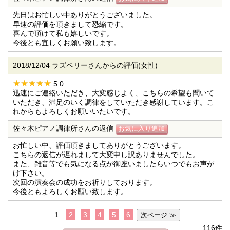
先日はお忙しい中ありがとうございました。
早速の評価を頂きまして恐縮です。
喜んで頂けて私も嬉しいです。
今後とも宜しくお願い致します。
2018/12/04 ラズベリーさんからの評価(女性)
5.0
迅速にご連絡いただき、大変感じよく、こちらの希望も聞いて
いただき、満足のいく調律をしていただき感謝しています。こ
れからもよろしくお願いいたいです。
佐々木ピアノ調律所さんの返信
お忙しい中、評価頂きましてありがとうございます。
こちらの返信が遅れまして大変申し訳ありませんでした。
また、雑音等でも気になる点が御座いましたらいつでもお声が
け下さい。
次回の演奏会の成功をお祈りしております。
今後ともよろしくお願い致します。
1
2
3
4
5
6
116件