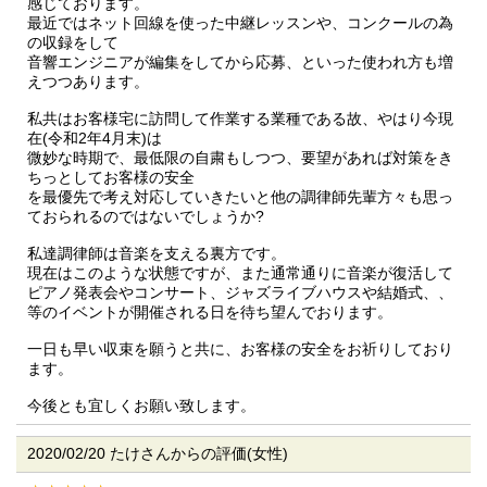
感じております。
最近ではネット回線を使った中継レッスンや、コンクールの為
の収録をして
音響エンジニアが編集をしてから応募、といった使われ方も増
えつつあります。
私共はお客様宅に訪問して作業する業種である故、やはり今現
在(令和2年4月末)は
微妙な時期で、最低限の自粛もしつつ、要望があれば対策をき
ちっとしてお客様の安全
を最優先で考え対応していきたいと他の調律師先輩方々も思っ
ておられるのではないでしょうか?
私達調律師は音楽を支える裏方です。
現在はこのような状態ですが、また通常通りに音楽が復活して
ピアノ発表会やコンサート、ジャズライブハウスや結婚式、、
等のイベントが開催される日を待ち望んでおります。
一日も早い収束を願うと共に、お客様の安全をお祈りしており
ます。
今後とも宜しくお願い致します。
2020/02/20 たけさんからの評価(女性)