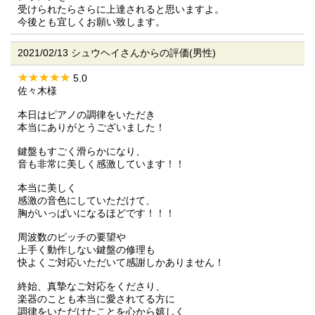
受けられたらさらに上達されると思いますよ。
今後とも宜しくお願い致します。
2021/02/13 シュウヘイさんからの評価(男性)
5.0
佐々木様
本日はピアノの調律をいただき
本当にありがとうございました！
鍵盤もすごく滑らかになり、
音も非常に美しく感激しています！！
本当に美しく
感激の音色にしていただけて、
胸がいっぱいになるほどです！！！
周波数のピッチの要望や
上手く動作しない鍵盤の修理も
快よくご対応いただいて感謝しかありません！
終始、真摯なご対応をくださり、
楽器のことも本当に愛されてる方に
調律をいただけたことを心から嬉しく