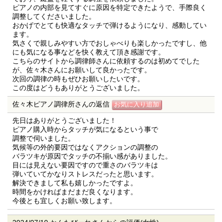
ピアノの内部を見てすぐに原因を特定できたようで、手際良く
調整してくださいました。
おかげでとても快適なタッチで弾けるようになり、感動してい
ます。
気さくで親しみやすい方でおしゃべりも楽しかったですし、他
にも気になる事などを快く教えて頂き感謝です。
こちらのサイトから調律師さんに依頼するのは初めてでした
が、佐々木さんにお願いして良かったです。
次回の調律の時もぜひお願いしたいです。
この度はどうもありがとうございました。
佐々木ピアノ調律所さんの返信
先日はありがとうございました！
ピアノ購入時からタッチが気になるという事で
調整で伺いました。
気候等の外的要因ではなくアクションの調整の
バラツキが原因でタッチの不揃い感がありました。
目には見えない要因ですので重さのバラツキは
弾いていてかなりストレスだったと思います。
解決できまして私も嬉しかったですよ。
時間をかければまだまだ良くなります。
今後とも宜しくお願い致します。