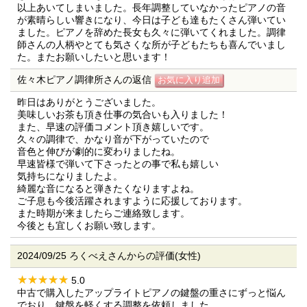
以上あいてしまいました。長年調整していなかったピアノの音
が素晴らしい響きになり、今日は子ども達もたくさん弾いてい
ました。ピアノを辞めた長女も久々に弾いてくれました。調律
師さんの人柄やとても気さくな所が子どもたちも喜んでいまし
た。またお願いしたいと思います！
佐々木ピアノ調律所さんの返信
昨日はありがとうございました。
美味しいお茶も頂き仕事の気合いも入りました！
また、早速の評価コメント頂き嬉しいです。
久々の調律で、かなり音が下がっていたので
音色と伸びが劇的に変わりましたね。
早速皆様で弾いて下さったとの事で私も嬉しい
気持ちになりましたよ。
綺麗な音になると弾きたくなりますよね。
ご子息も今後活躍されますように応援しております。
また時期が来ましたらご連絡致します。
今後とも宜しくお願い致します。
2024/09/25 ろくべえさんからの評価(女性)
5.0
中古で購入したアップライトピアノの鍵盤の重さにずっと悩ん
でおり、鍵盤を軽くする調整を依頼しました。