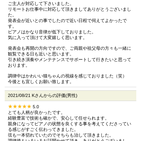
ご主人が対応して下さいました。
リモートお仕事中に対応して頂きましてありがとうございまし
た。
発表会が近いとの事でしたので近い日程で伺えてよかったで
す。
ピアノはかなり音律が低下しておりました。
気に入って頂けて大変嬉しく思います。
発表会も再開の方向ですので、ご両親や祖父母の方々も一緒に
観覧できる日も近いと思います。
引き続き演奏やメンテナンスでサポートして行きたいと思って
おります。
調律中はかわいい猫ちゃんの視線を感じておりました（笑）
今後とも宜しくお願い致します。
2021/08/21 Kさんからの評価(男性)
5.0
とても人柄が良かったです。
経験豊富で技術も確かで、安心して任せられます。
親身になってピアノの状態を良くする事を考えてくださってい
る感じがすごく伝わってきました。
弦も一本切れていたのでそちらも治して頂きました。
調律後もいろいろお話聞かせて頂き、ありがとうございまし