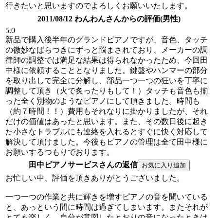
行きたいと思いますのでよろしくお願いいたします。
2011/08/12 わんわんさんからの評価(男性)
5.0
新品で購入後半年のグランドピアノですが、音色、タッチ
の微妙なばらつきにずっと悩まされており、メーカーの調
律師の調整では満足な結果は得られなかったため、今回田
中様に依頼することとなりました。鍵盤やハンマーの部分
を取り出して完全に分解し、部品一つ一つの狂いを丁寧に
調整して頂き（火で炙ったりもして！）タッチも音色も揃
った全く別物のようなピアノにして頂きました。時間も
（約７時間！！）費用もそれなりに掛かりましたが、それ
だけの価値はあったと思います。また、その数日後に起き
た小さなトラブルにも連絡を入れるとすぐに快く対応して
解決して頂けました。今後もピアノの管理は全て田中様に
お願いするつもりでおります。
田中ピアノサービスさんの返信
お忙しい中、評価を頂きありがとうございました。
一つ一つの作業と共に輝きを増すピアノの音を聞いている
と、あっという間に時間は過ぎてしまいます。またそれが
とても楽しく、自分が意図したとおりの音になったときは