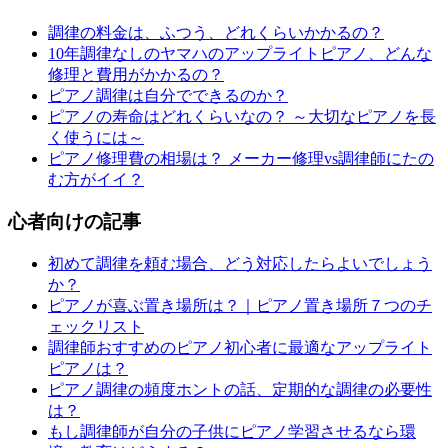
調律の料金は、ふつう、どれくらいかかるの？
10年調律なしのヤマハのアップライトピアノ、どんな
修理と費用がかかるの？
ピアノ調律は自分でできるのか？
ピアノの寿命はどれくらいなの？ ～大切なピアノを長
く使うには～
ピアノ修理費の相場は？ メーカー修理vs調律師にたの
む方がイイ？
心者向けの記事
初めて調律を頼む場合、どう対応したらよいでしょう
か？
ピアノが喜ぶ置き場所は？｜ピアノ置き場所７つのチ
ェックリスト
調律師おすすめのピアノ初心者に最適なアップライト
ピアノは？
ピアノ調律の頻度ホントの話、定期的な調律の必要性
は？
もし調律師が自分の子供にピアノ学習させるなら環