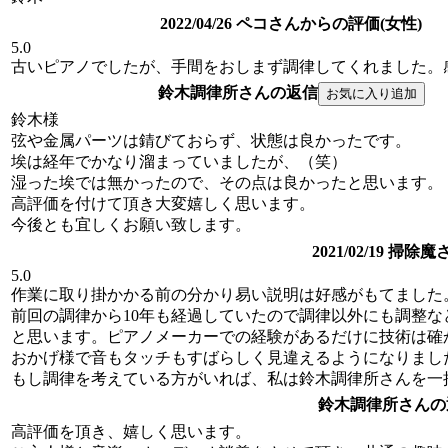
2022/04/26 ペコさんからの評価(女性)
5.0
古いピアノでしたが、手間をおしまず調律してくれました。
鈴木調律所さんの返信
鈴木様
弦や金属パーツは錆びておらず、状態は良かったです。
埃は経年でかなり溜まっていましたが、（笑）
湿った埃では無かったので、その点は良かったと思います。
高評価を付けて頂き大変嬉しく思います。
今後とも宜しくお願い致します。
2021/02/19 掃
5.0
作業に取り掛かかる前の分かり易い説明は好感がもてました
前回の調律から10年も経過していたので調律以外にも調整な
と思います。ピアノメーカーでの経験があるだけに技術は確
おかげ様で音もタッチもすばらしく見違えるようになりまし
もし調律を考えている方がいれば、私は鈴木調律所さんを一
鈴木調律所さんの
高評価を頂き、嬉しく思います。