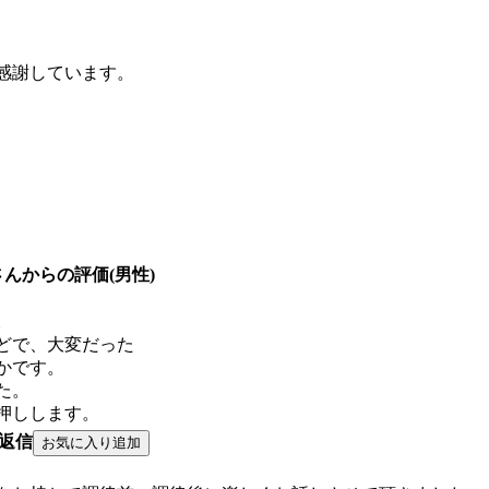
感謝しています。
除魔さんからの評価(男性)
。
どで、大変だった
かです。
た。
押しします。
返信