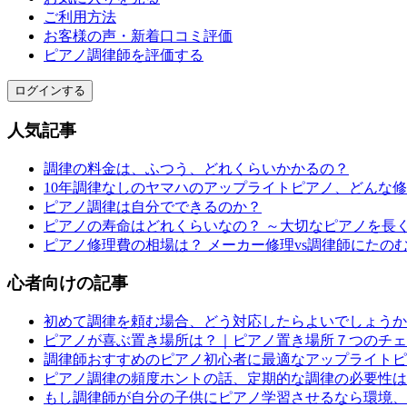
ご利用方法
お客様の声・新着口コミ評価
ピアノ調律師を評価する
ログインする
人気記事
調律の料金は、ふつう、どれくらいかかるの？
10年調律なしのヤマハのアップライトピアノ、どんな
ピアノ調律は自分でできるのか？
ピアノの寿命はどれくらいなの？ ～大切なピアノを長
ピアノ修理費の相場は？ メーカー修理vs調律師にたの
心者向けの記事
初めて調律を頼む場合、どう対応したらよいでしょうか
ピアノが喜ぶ置き場所は？｜ピアノ置き場所７つのチェ
調律師おすすめのピアノ初心者に最適なアップライトピ
ピアノ調律の頻度ホントの話、定期的な調律の必要性は
もし調律師が自分の子供にピアノ学習させるなら環境、