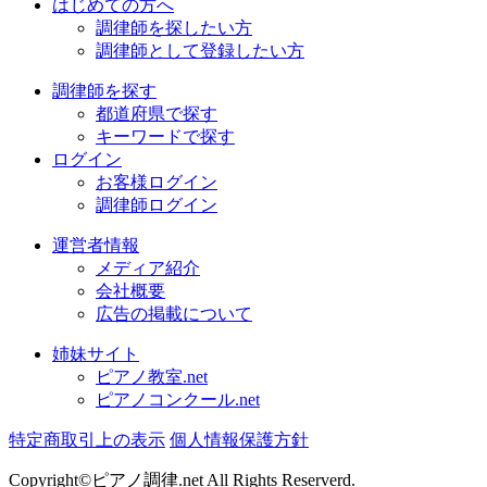
はじめての方へ
調律師を探したい方
調律師として登録したい方
調律師を探す
都道府県で探す
キーワードで探す
ログイン
お客様ログイン
調律師ログイン
運営者情報
メディア紹介
会社概要
広告の掲載について
姉妹サイト
ピアノ教室.net
ピアノコンクール.net
特定商取引上の表示
個人情報保護方針
Copyright©ピアノ調律.net All Rights Reserverd.