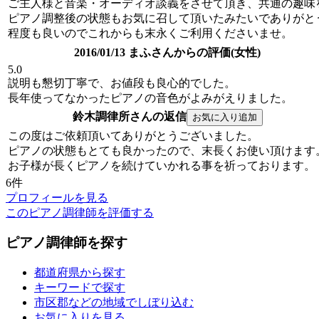
ご主人様と音楽・オーディオ談義をさせて頂き、共通の趣味
ピアノ調整後の状態もお気に召して頂いたみたいでありがと
程度も良いのでこれからも末永くご利用くださいませ。
2016/01/13 まふさんからの評価(女性)
5.0
説明も懇切丁寧で、お値段も良心的でした。
長年使ってなかったピアノの音色がよみがえりました。
鈴木調律所さんの返信
この度はご依頼頂いてありがとうございました。
ピアノの状態もとても良かったので、末長くお使い頂けます
お子様が長くピアノを続けていかれる事を祈っております。
6件
プロフィールを見る
このピアノ調律師を評価する
ピアノ調律師を探す
都道府県から探す
キーワードで探す
市区郡などの地域でしぼり込む
お気に入りを見る