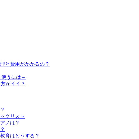
修理と費用がかかるの？
く使うには～
む方がイイ？
？
ックリスト
アノは？
？
教育はどうする？