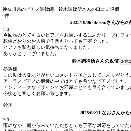
神奈川県のピアノ調律師、鈴木調律所さんの口コミ評価
6件
2025/10/06 okosanさんか
5.0
今回私のとても古いピアノをお願いするにあたり、プロフィ
想像どおりのお人柄で作業もとっても丁寧でした。
ピアノも私も嬉しい気持ちになりました。
ありがとうございました。
鈴木調律所さんの返信
参鍋様
この度は大変ありがたいコメントを頂きまして、ありがとう
アトラスピアノの機種の中ではとても希少なピアノでした。
アンティークなデザインでお部屋にとても良く合っていまし
今後とも宜しくお願い致します。
鈴木
2025/08/11 なおさんか
5.0
雨のなか、朝から来ていただきとても丁寧な対応をしていた