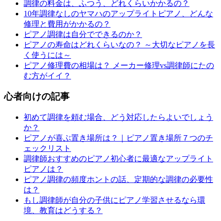
調律の料金は、ふつう、どれくらいかかるの？
10年調律なしのヤマハのアップライトピアノ、どんな
修理と費用がかかるの？
ピアノ調律は自分でできるのか？
ピアノの寿命はどれくらいなの？ ～大切なピアノを長
く使うには～
ピアノ修理費の相場は？ メーカー修理vs調律師にたの
む方がイイ？
心者向けの記事
初めて調律を頼む場合、どう対応したらよいでしょう
か？
ピアノが喜ぶ置き場所は？｜ピアノ置き場所７つのチ
ェックリスト
調律師おすすめのピアノ初心者に最適なアップライト
ピアノは？
ピアノ調律の頻度ホントの話、定期的な調律の必要性
は？
もし調律師が自分の子供にピアノ学習させるなら環
境、教育はどうする？