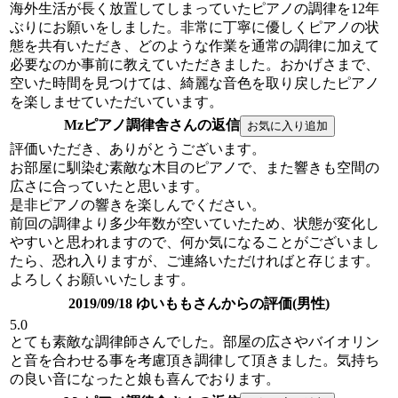
海外生活が長く放置してしまっていたピアノの調律を12年
ぶりにお願いをしました。非常に丁寧に優しくピアノの状
態を共有いただき、どのような作業を通常の調律に加えて
必要なのか事前に教えていただきました。おかげさまで、
空いた時間を見つけては、綺麗な音色を取り戻したピアノ
を楽しませていただいています。
Mzピアノ調律舎さんの返信
評価いただき、ありがとうございます。
お部屋に馴染む素敵な木目のピアノで、また響きも空間の
広さに合っていたと思います。
是非ピアノの響きを楽しんでください。
前回の調律より多少年数が空いていたため、状態が変化し
やすいと思われますので、何か気になることがございまし
たら、恐れ入りますが、ご連絡いただければと存じます。
よろしくお願いいたします。
2019/09/18 ゆいももさんからの評価(男性)
5.0
とても素敵な調律師さんでした。部屋の広さやバイオリン
と音を合わせる事を考慮頂き調律して頂きました。気持ち
の良い音になったと娘も喜んでおります。