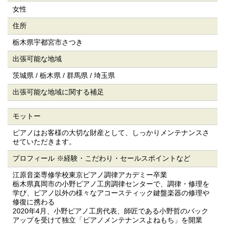
女性
住所
栃木県宇都宮市さつき
出張可能な地域
茨城県 / 栃木県 / 群馬県 / 埼玉県
出張可能な地域に関する補足
モットー
ピアノはお客様の大切な財産として、しっかりメンテナンスさ
せていただきます。
プロフィール
※経験・こだわり・
セールスポイントなど
江原音楽専修学校東京ピアノ調律アカデミー卒業
栃木県真岡市の小野ピアノ工房調律センターで、調律・修理を
学び、ピアノ以外の様々なアコースティック鍵盤楽器の修理や
修復に携わる
2020年4月、小野ピアノ工房代表、師匠である小野哲のバック
アップを受けて独立「ピアノメンテナンスよねもち」を開業