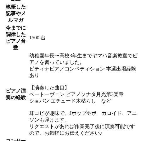
執筆した
記事やメ
ルマガ
今までに
調律した
1500 台
ピアノ台
数
幼稚園年長〜高校3年生までヤマハ音楽教室でピ
アノを習っていました。
ピティナピアノコンペティション 本選出場経験
あり
【演奏した曲目】
ピアノ演
ベートーヴェン ピアノソナタ月光第3楽章
奏の経験
ショパン エチュード木枯らし など
耳コピが趣味で、Jポップやボーカロイド、アニ
ソンも弾けます。
リクエストがあれば作業完了後に演奏可能です
ので、お気軽にお伝えください♪
コンサー