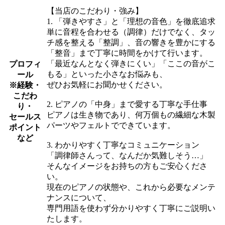
【当店のこだわり・強み】
1. 「弾きやすさ」と「理想の音色」を徹底追求
単に音程を合わせる（調律）だけでなく、タッ
チ感を整える「整調」、音の響きを豊かにする
「整音」まで丁寧に時間をかけて行います。
「最近なんとなく弾きにくい」「ここの音がこ
プロフィ
もる」といった小さなお悩みも、
ール
ぜひお気軽にお聞かせください。
※経験・
こだわ
2. ピアノの「中身」まで愛する丁寧な手仕事
り・
ピアノは生き物であり、何万個もの繊細な木製
セールス
パーツやフェルトでできています。
ポイント
など
3. わかりやすく丁寧なコミュニケーション
「調律師さんって、なんだか気難しそう…」
そんなイメージをお持ちの方もご安心くださ
い。
現在のピアノの状態や、これから必要なメンテ
ナンスについて、
専門用語を使わず分かりやすく丁寧にご説明い
たします。