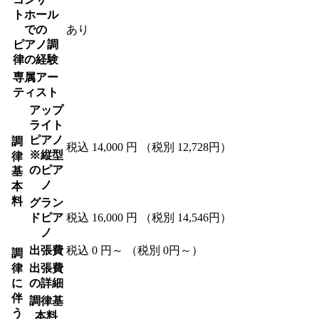
トホール
での
あり
ピアノ調
律の経験
専属アー
ティスト
アップ
ライト
ピアノ
調
税込 14,000 円
（税別 12,728円）
※縦型
律
のピア
基
ノ
本
料
グラン
ドピア
税込 16,000 円
（税別 14,546円）
ノ
出張費
税込 0 円～
（税別 0円～）
調
律
出張費
に
の詳細
伴
調律基
う
本料