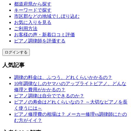
都道府県から探す
キーワードで探す
市区郡などの地域でしぼり込む
お気に入りを見る
ご利用方法
お客様の声・新着口コミ評価
ピアノ調律師を評価する
ログインする
人気記事
調律の料金は、ふつう、どれくらいかかるの？
10年調律なしのヤマハのアップライトピアノ、どんな
修理と費用がかかるの？
ピアノ調律は自分でできるのか？
ピアノの寿命はどれくらいなの？ ～大切なピアノを長
く使うには～
ピアノ修理費の相場は？ メーカー修理vs調律師にたの
む方がイイ？