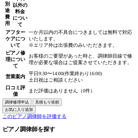
別
以外の
途
料金
費
につい
用
て
アフター
一か月以内の不具合につきましては無料で対応
ケアにつ
いたします。
いて
※エリア外は出張費のみいただきます。
ピアノ修
お客様のご要望があった時と、調律師目線で修
理につい
理が必要な場合はご提案させていただきます。
て
平日9:30〜14:00(作業終わり16:00)
営業案内
土日祝はご相談ください
口コミ評
まだ評価はありません（0件）
価
このピアノ調律師を評価する
ピアノ調律師を探す