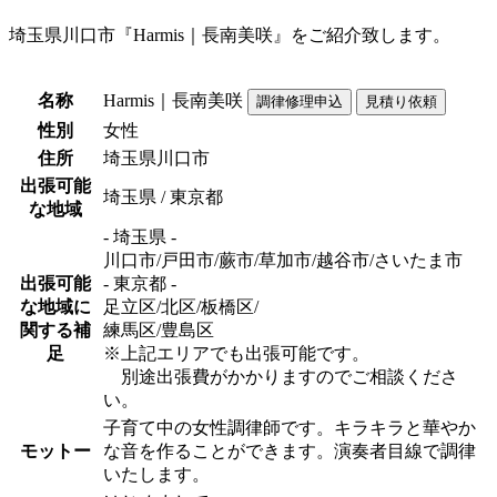
埼玉県川口市『Harmis｜長南美咲』をご紹介致します。
名称
Harmis｜長南美咲
性別
女性
住所
埼玉県川口市
出張可能
埼玉県 / 東京都
な地域
- 埼玉県 -
川口市/戸田市/蕨市/草加市/越谷市/さいたま市
出張可能
- 東京都 -
な地域に
足立区/北区/板橋区/
関する補
練馬区/豊島区
足
※上記エリアでも出張可能です。
別途出張費がかかりますのでご相談くださ
い。
子育て中の女性調律師です。キラキラと華やか
モットー
な音を作ることができます。演奏者目線で調律
いたします。