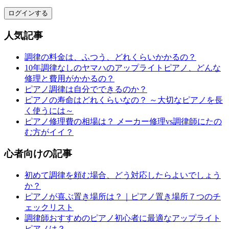
ログインする
人気記事
調律の料金は、ふつう、どれくらいかかるの？
10年調律なしのヤマハのアップライトピアノ、どんな
修理と費用がかかるの？
ピアノ調律は自分でできるのか？
ピアノの寿命はどれくらいなの？ ～大切なピアノを長
く使うには～
ピアノ修理費の相場は？ メーカー修理vs調律師にたの
む方がイイ？
心者向けの記事
初めて調律を頼む場合、どう対応したらよいでしょう
か？
ピアノが喜ぶ置き場所は？｜ピアノ置き場所７つのチ
ェックリスト
調律師おすすめのピアノ初心者に最適なアップライト
ピアノは？