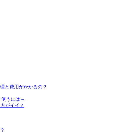
修理と費用がかかるの？
く使うには～
む方がイイ？
？