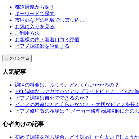
都道府県から探す
キーワードで探す
市区郡などの地域でしぼり込む
お気に入りを見る
ご利用方法
お客様の声・新着口コミ評価
ピアノ調律師を評価する
ログインする
人気記事
調律の料金は、ふつう、どれくらいかかるの？
10年調律なしのヤマハのアップライトピアノ、どんな
ピアノ調律は自分でできるのか？
ピアノの寿命はどれくらいなの？ ～大切なピアノを長
ピアノ修理費の相場は？ メーカー修理vs調律師にたの
心者向けの記事
初めて調律を頼む場合、どう対応したらよいでしょうか