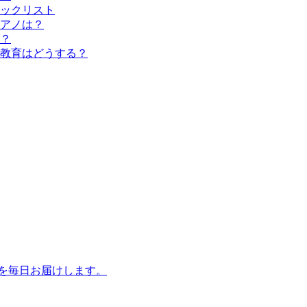
ックリスト
アノは？
？
教育はどうする？
話を毎日お届けします。