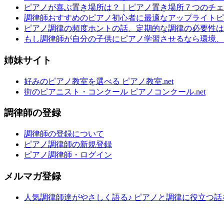
ピアノが喜ぶ置き場所は？｜ピアノ置き場所７つのチェ
調律師おすすめのピアノ初心者に最適なアップライトピ
ピアノ調律の頻度ホントの話、定期的な調律の必要性は
もし調律師が自分の子供にピアノ学習させるなら環境、
姉妹サイト
好みのピアノ教室を選べる ピアノ教室.net
街のピアニスト・コンクール ピアノコンクール.net
調律師の登録
調律師の登録について
ピアノ調律師の新規登録
ピアノ調律師・ログイン
メルマガ登録
人気調律師達がやさしく語る♪ ピアノと調律に役立つ