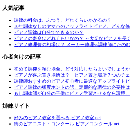
人気記事
調律の料金は、ふつう、どれくらいかかるの？
10年調律なしのヤマハのアップライトピアノ、どんな
ピアノ調律は自分でできるのか？
ピアノの寿命はどれくらいなの？ ～大切なピアノを長
ピアノ修理費の相場は？ メーカー修理vs調律師にたの
心者向けの記事
初めて調律を頼む場合、どう対応したらよいでしょうか
ピアノが喜ぶ置き場所は？｜ピアノ置き場所７つのチェ
調律師おすすめのピアノ初心者に最適なアップライトピ
ピアノ調律の頻度ホントの話、定期的な調律の必要性は
もし調律師が自分の子供にピアノ学習させるなら環境、
姉妹サイト
好みのピアノ教室を選べる ピアノ教室.net
街のピアニスト・コンクール ピアノコンクール.net