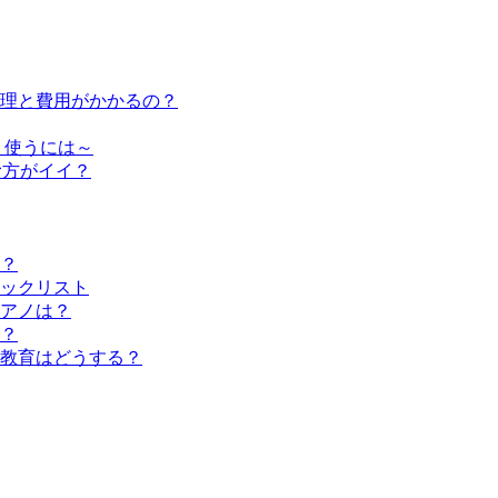
修理と費用がかかるの？
く使うには～
む方がイイ？
？
ックリスト
アノは？
？
教育はどうする？