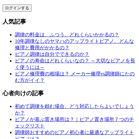
ログインする
人気記事
調律の料金は、ふつう、どれくらいかかるの？
10年調律なしのヤマハのアップライトピアノ、どんな
修理と費用がかかるの？
ピアノ調律は自分でできるのか？
ピアノの寿命はどれくらいなの？ ～大切なピアノを長
く使うには～
ピアノ修理費の相場は？ メーカー修理vs調律師にたの
む方がイイ？
心者向けの記事
初めて調律を頼む場合、どう対応したらよいでしょう
か？
ピアノが喜ぶ置き場所は？｜ピアノ置き場所７つのチ
ェックリスト
調律師おすすめのピアノ初心者に最適なアップライト
ピアノは？