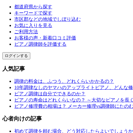
都道府県から探す
キーワードで探す
市区郡などの地域でしぼり込む
お気に入りを見る
ご利用方法
お客様の声・新着口コミ評価
ピアノ調律師を評価する
ログインする
人気記事
調律の料金は、ふつう、どれくらいかかるの？
10年調律なしのヤマハのアップライトピアノ、どんな
ピアノ調律は自分でできるのか？
ピアノの寿命はどれくらいなの？ ～大切なピアノを長
ピアノ修理費の相場は？ メーカー修理vs調律師にたの
心者向けの記事
初めて調律を頼む場合、どう対応したらよいでしょうか