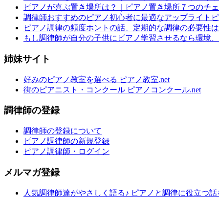
ピアノが喜ぶ置き場所は？｜ピアノ置き場所７つのチェ
調律師おすすめのピアノ初心者に最適なアップライトピ
ピアノ調律の頻度ホントの話、定期的な調律の必要性は
もし調律師が自分の子供にピアノ学習させるなら環境、
姉妹サイト
好みのピアノ教室を選べる ピアノ教室.net
街のピアニスト・コンクール ピアノコンクール.net
調律師の登録
調律師の登録について
ピアノ調律師の新規登録
ピアノ調律師・ログイン
メルマガ登録
人気調律師達がやさしく語る♪ ピアノと調律に役立つ