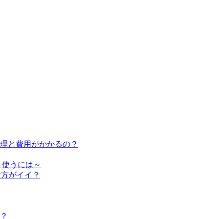
修理と費用がかかるの？
く使うには～
む方がイイ？
？