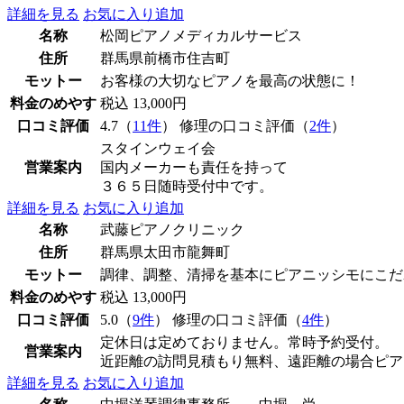
詳細を見る
お気に入り追加
名称
松岡ピアノメディカルサービス
住所
群馬県前橋市住吉町
モットー
お客様の大切なピアノを最高の状態に！
料金のめやす
税込 13,000円
口コミ評価
4.7（
11件
） 修理の口コミ評価（
2件
）
スタインウェイ会
営業案内
国内メーカーも責任を持って
３６５日随時受付中です。
詳細を見る
お気に入り追加
名称
武藤ピアノクリニック
住所
群馬県太田市龍舞町
モットー
調律、調整、清掃を基本にピアニッシモにこだ
料金のめやす
税込 13,000円
口コミ評価
5.0（
9件
） 修理の口コミ評価（
4件
）
定休日は定めておりません。常時予約受付。
営業案内
近距離の訪問見積もり無料、遠距離の場合ピア
詳細を見る
お気に入り追加