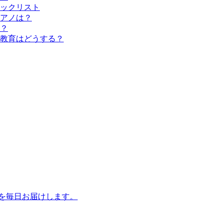
ックリスト
アノは？
？
教育はどうする？
話を毎日お届けします。