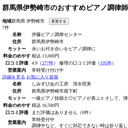
群馬県伊勢崎市のおすすめピアノ調律師
地域
群馬県 伊勢崎市
7件
名称
伊藤ピアノ調律センター
住所
群馬県伊勢崎市
モットー
永いお付き合いをピアノ調律に
料金のめやす
税込 13,000円
口コミ評価
4.9（
277件
） 修理の口コミ評価（
195件
）
営業案内
常時受け付け中
詳細を見る
お気に入り追加
名称
しみずぴあの工房 清水照美
住所
群馬県伊勢崎市堀下町
モットー
一級ピアノ技能士◎ピアノが喜ぶ♬そして、弾
料金のめやす
税込 16,500円
口コミ評価
まだ評価はありません（0件）
常時受付中
営業案内
調律中など、すぐに対応できない時は折り返し