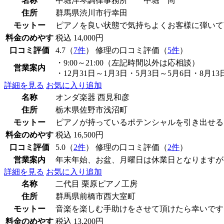
名称
中堀洋琴調律事務所 中堀 尚
住所
群馬県渋川市行幸田
モットー
ピアノを良い状態で気持ちよくお客様に弾いて
料金のめやす
税込 14,000円
口コミ評価
4.7（
7件
） 修理の口コミ評価（
5件
）
・9:00～21:00（左記時間以外は応相談）
営業案内
・12月31日～1月3日・5月3日～5月6日・8月1
詳細を見る
お気に入り追加
名称
オンダ楽器 西見和彦
住所
栃木県佐野市浅沼町
モットー
ピアノが持っているポテンシャルを引き出せる
料金のめやす
税込 16,500円
口コミ評価
5.0（
2件
） 修理の口コミ評価（
2件
）
営業案内
年末年始、お盆、月曜日は休業日となりますが
詳細を見る
お気に入り追加
名称
二代目 栗原ピアノ工房
住所
群馬県前橋市西大室町
モットー
音楽を楽しむ手助けをさせて頂けたら幸いです
料金のめやす
税込 13,200円