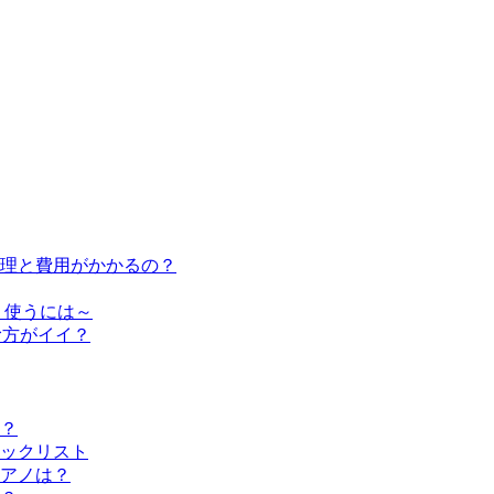
修理と費用がかかるの？
く使うには～
む方がイイ？
？
ックリスト
アノは？