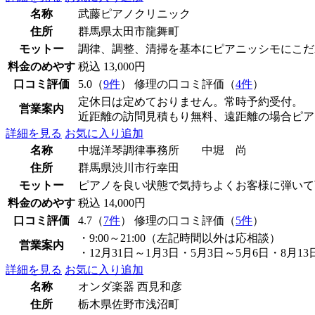
名称
武藤ピアノクリニック
住所
群馬県太田市龍舞町
モットー
調律、調整、清掃を基本にピアニッシモにこだ
料金のめやす
税込 13,000円
口コミ評価
5.0（
9件
） 修理の口コミ評価（
4件
）
定休日は定めておりません。常時予約受付。
営業案内
近距離の訪問見積もり無料、遠距離の場合ピア
詳細を見る
お気に入り追加
名称
中堀洋琴調律事務所 中堀 尚
住所
群馬県渋川市行幸田
モットー
ピアノを良い状態で気持ちよくお客様に弾いて
料金のめやす
税込 14,000円
口コミ評価
4.7（
7件
） 修理の口コミ評価（
5件
）
・9:00～21:00（左記時間以外は応相談）
営業案内
・12月31日～1月3日・5月3日～5月6日・8月1
詳細を見る
お気に入り追加
名称
オンダ楽器 西見和彦
住所
栃木県佐野市浅沼町