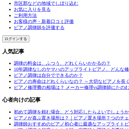
市区郡などの地域でしぼり込む
お気に入りを見る
ご利用方法
お客様の声・新着口コミ評価
ピアノ調律師を評価する
ログインする
人気記事
調律の料金は、ふつう、どれくらいかかるの？
10年調律なしのヤマハのアップライトピアノ、どんな
ピアノ調律は自分でできるのか？
ピアノの寿命はどれくらいなの？ ～大切なピアノを長
ピアノ修理費の相場は？ メーカー修理vs調律師にたの
心者向けの記事
初めて調律を頼む場合、どう対応したらよいでしょうか
ピアノが喜ぶ置き場所は？｜ピアノ置き場所７つのチェ
調律師おすすめのピアノ初心者に最適なアップライトピ