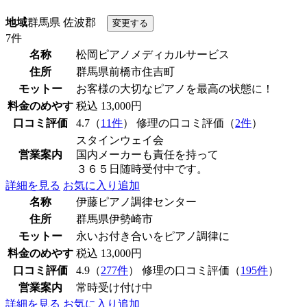
地域
群馬県 佐波郡
7件
名称
松岡ピアノメディカルサービス
住所
群馬県前橋市住吉町
モットー
お客様の大切なピアノを最高の状態に！
料金のめやす
税込 13,000円
口コミ評価
4.7（
11件
） 修理の口コミ評価（
2件
）
スタインウェイ会
営業案内
国内メーカーも責任を持って
３６５日随時受付中です。
詳細を見る
お気に入り追加
名称
伊藤ピアノ調律センター
住所
群馬県伊勢崎市
モットー
永いお付き合いをピアノ調律に
料金のめやす
税込 13,000円
口コミ評価
4.9（
277件
） 修理の口コミ評価（
195件
）
営業案内
常時受け付け中
詳細を見る
お気に入り追加