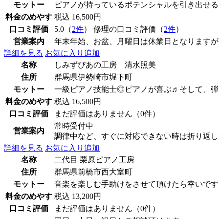
モットー
ピアノが持っているポテンシャルを引き出せる
料金のめやす
税込 16,500円
口コミ評価
5.0（
2件
） 修理の口コミ評価（
2件
）
営業案内
年末年始、お盆、月曜日は休業日となりますが
詳細を見る
お気に入り追加
名称
しみずぴあの工房 清水照美
住所
群馬県伊勢崎市堀下町
モットー
一級ピアノ技能士◎ピアノが喜ぶ♬そして、弾
料金のめやす
税込 16,500円
口コミ評価
まだ評価はありません（0件）
常時受付中
営業案内
調律中など、すぐに対応できない時は折り返し
詳細を見る
お気に入り追加
名称
二代目 栗原ピアノ工房
住所
群馬県前橋市西大室町
モットー
音楽を楽しむ手助けをさせて頂けたら幸いです
料金のめやす
税込 13,200円
口コミ評価
まだ評価はありません（0件）