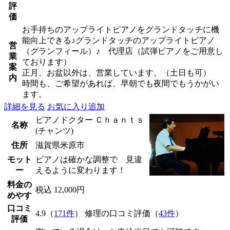
評
価
お手持ちのアップライトピアノをグランドタッチに機
能向上できる♪グランドタッチのアップライトピアノ
営
（グランフィール）♪ 代理店（試弾ピアノをご用意し
業
ております）
案
正月、お盆以外は、営業しています。（土日も可）
内
時間も、ご希望があれば、早朝でも夜間でもうかがい
ます。
詳細を見る
お気に入り追加
ピアノドクター Ｃｈａｎｔｓ
名称
(チャンツ)
住所
滋賀県米原市
モット
ピアノは確かな調整で 見違
ー
えるように変わります！
料金の
税込 12,000円
めやす
口コミ
4.9（
171件
） 修理の口コミ評価（
43件
）
評価