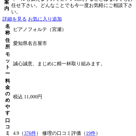
案
任せ下さい。どんなことでも今一度お気軽にご相談下さ
内
い。
詳細を見る
お気に入り追加
名
ピアノフォルテ（宮瀬）
称
住
愛知県名古屋市
所
モ
ッ
誠心誠意、まじめに精一杯取り組みます。
ト
ー
料
金
の
税込 11,000円
め
や
す
口
コ
ミ
4.9（
376件
） 修理の口コミ評価（
19件
）