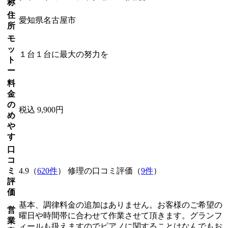
称
住
愛知県名古屋市
所
モ
ッ
１台１台に最大の努力を
ト
ー
料
金
の
税込 9,900円
め
や
す
口
コ
ミ
4.9（
620件
） 修理の口コミ評価（
9件
）
評
価
基本、調律料金の追加はありません。お客様のご希望の
営
曜日や時間帯に合わせて作業させて頂きます。グランフ
業
ィールも扱えますのでピアノに関することはなんでもお