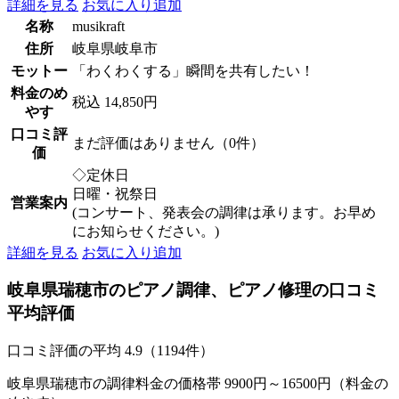
詳細を見る
お気に入り追加
名称
musikraft
住所
岐阜県岐阜市
モットー
「わくわくする」瞬間を共有したい！
料金のめ
税込 14,850円
やす
口コミ評
まだ評価はありません（0件）
価
◇定休日
日曜・祝祭日
営業案内
(コンサート、発表会の調律は承ります。お早め
にお知らせください。)
詳細を見る
お気に入り追加
岐阜県瑞穂市のピアノ調律、ピアノ修理の口コミ
平均評価
口コミ評価の平均
4.9（1194件）
岐阜県瑞穂市の調律料金の価格帯 9900円～16500円（料金の