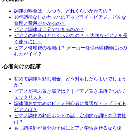
調律の料金は、ふつう、どれくらいかかるの？
10年調律なしのヤマハのアップライトピアノ、どんな
修理と費用がかかるの？
ピアノ調律は自分でできるのか？
ピアノの寿命はどれくらいなの？ ～大切なピアノを長
く使うには～
ピアノ修理費の相場は？ メーカー修理vs調律師にたの
む方がイイ？
心者向けの記事
初めて調律を頼む場合、どう対応したらよいでしょう
か？
ピアノが喜ぶ置き場所は？｜ピアノ置き場所７つのチ
ェックリスト
調律師おすすめのピアノ初心者に最適なアップライト
ピアノは？
ピアノ調律の頻度ホントの話、定期的な調律の必要性
は？
もし調律師が自分の子供にピアノ学習させるなら環