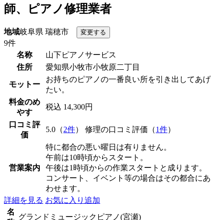
師、ピアノ修理業者
地域
岐阜県 瑞穂市
9件
名称
山下ピアノサービス
住所
愛知県小牧市小牧原二丁目
お持ちのピアノの一番良い所を引き出してあげ
モットー
たい。
料金のめ
税込 14,300円
やす
口コミ評
5.0（
2件
） 修理の口コミ評価（
1件
）
価
特に都合の悪い曜日は有りません。
午前は10時頃からスタート。
営業案内
午後は1時頃からの作業スタートと成ります。
コンサート、イベント等の場合はその都合にあ
わせます。
詳細を見る
お気に入り追加
名
グランドミュージックピアノ(宮瀬)