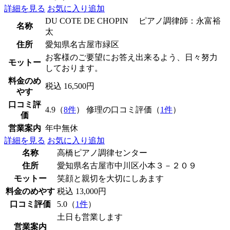
詳細を見る
お気に入り追加
DU COTE DE CHOPIN ピアノ調律師：永富裕
名称
太
住所
愛知県名古屋市緑区
お客様のご要望にお答え出来るよう、日々努力
モットー
しております。
料金のめ
税込 16,500円
やす
口コミ評
4.9（
8件
） 修理の口コミ評価（
1件
）
価
営業案内
年中無休
詳細を見る
お気に入り追加
名称
高橋ピアノ調律センター
住所
愛知県名古屋市中川区小本３－２０９
モットー
笑顔と親切を大切にしあます
料金のめやす
税込 13,000円
口コミ評価
5.0（
1件
）
土日も営業します
営業案内