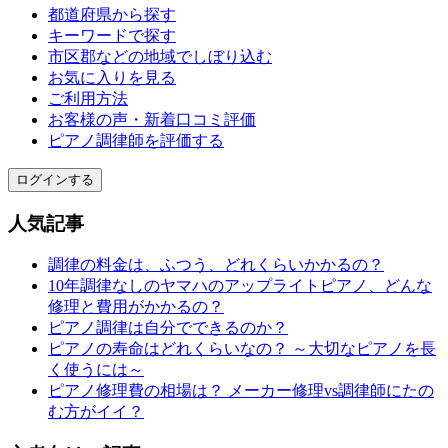
都道府県から探す
キーワードで探す
市区郡などの地域でしぼり込む
お気に入りを見る
ご利用方法
お客様の声・新着口コミ評価
ピアノ調律師を評価する
ログインする
人気記事
調律の料金は、ふつう、どれくらいかかるの？
10年調律なしのヤマハのアップライトピアノ、どんな
修理と費用がかかるの？
ピアノ調律は自分でできるのか？
ピアノの寿命はどれくらいなの？ ～大切なピアノを長
く使うには～
ピアノ修理費の相場は？ メーカー修理vs調律師にたの
む方がイイ？