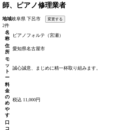
師、ピアノ修理業者
地域
岐阜県 下呂市
2件
名
ピアノフォルテ（宮瀬）
称
住
愛知県名古屋市
所
モ
ッ
誠心誠意、まじめに精一杯取り組みます。
ト
ー
料
金
の
税込 11,000円
め
や
す
口
コ