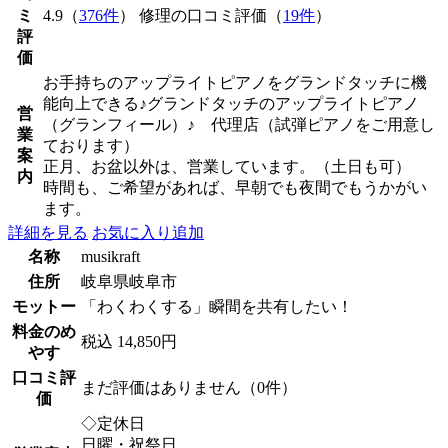
ミ
4.9（
376件
） 修理の口コミ評価（
19件
）
評
価
お手持ちのアップライトピアノをグランドタッチに機
能向上できる♪グランドタッチのアップライトピアノ
営
（グランフィール）♪ 代理店（試弾ピアノをご用意し
業
ております）
案
正月、お盆以外は、営業しています。（土日も可）
内
時間も、ご希望があれば、早朝でも夜間でもうかがい
ます。
詳細を見る
お気に入り追加
名称
musikraft
住所
岐阜県岐阜市
モットー
「わくわくする」瞬間を共有したい！
料金のめ
税込 14,850円
やす
口コミ評
まだ評価はありません（0件）
価
◇定休日
日曜・祝祭日