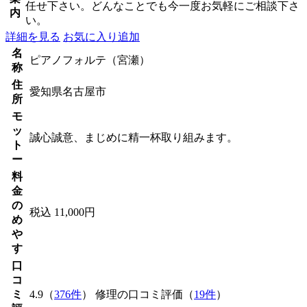
任せ下さい。どんなことでも今一度お気軽にご相談下さ
内
い。
詳細を見る
お気に入り追加
名
ピアノフォルテ（宮瀬）
称
住
愛知県名古屋市
所
モ
ッ
誠心誠意、まじめに精一杯取り組みます。
ト
ー
料
金
の
税込 11,000円
め
や
す
口
コ
ミ
4.9（
376件
） 修理の口コミ評価（
19件
）