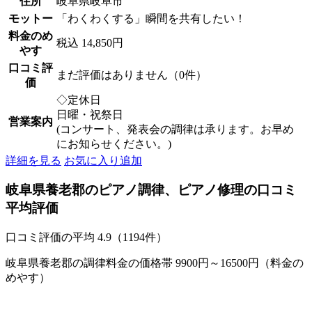
住所
岐阜県岐阜市
モットー
「わくわくする」瞬間を共有したい！
料金のめ
税込 14,850円
やす
口コミ評
まだ評価はありません（0件）
価
◇定休日
日曜・祝祭日
営業案内
(コンサート、発表会の調律は承ります。お早め
にお知らせください。)
詳細を見る
お気に入り追加
岐阜県養老郡のピアノ調律、ピアノ修理の口コミ
平均評価
口コミ評価の平均
4.9（1194件）
岐阜県養老郡の調律料金の価格帯 9900円～16500円（料金の
めやす）