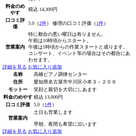
料金のめ
税込 14,300円
やす
口コミ評
5.0（
2件
） 修理の口コミ評価（
1件
）
価
特に都合の悪い曜日は有りません。
午前は10時頃からスタート。
営業案内
午後は1時頃からの作業スタートと成ります。
コンサート、イベント等の場合はその都合にあ
わせます。
詳細を見る
お気に入り追加
名称
高橋ピアノ調律センター
住所
愛知県名古屋市中川区小本３－２０９
モットー
笑顔と親切を大切にしあます
料金のめやす
税込 13,000円
口コミ評価
5.0（
1件
）
土日も営業します
営業案内
早朝、夜間も希望に沿います
詳細を見る
お気に入り追加