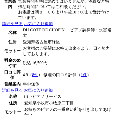
営業案
営業時間も特に定めてはいませんが、深夜など特
内
殊な時間についてはご相談ください。
お電話は朝８：００より午後10：00まで受け付け
ています。
詳細を見る
お気に入り追加
DU COTE DE CHOPIN ピアノ調律師：永富裕
名称
太
住所
愛知県名古屋市緑区
お客様のご要望にお答え出来るよう、日々努力
モットー
しております。
料金のめ
税込 16,500円
やす
口コミ評
4.9（
8件
） 修理の口コミ評価（
1件
）
価
営業案内
年中無休
詳細を見る
お気に入り追加
名称
山下ピアノサービス
住所
愛知県小牧市小牧原二丁目
お持ちのピアノの一番良い所を引き出してあげ
モットー
たい。