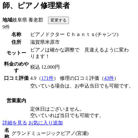
師、ピアノ修理業者
地域
岐阜県 養老郡
9件
名称
ピアノドクター Ｃｈａｎｔｓ(チャンツ)
住所
滋賀県米原市
ピアノは確かな調整で 見違えるように変わ
モットー
ります！
料金のめや
税込 12,000円
す
口コミ評価
4.9（
171件
） 修理の口コミ評価（
43件
）
空いている場合は、お申込当日でも可能です。
営業案内
定休日はございません。
空いていれば当日でも可能です。
詳細を見る
お気に入り追加
名
グランドミュージックピアノ(宮瀬)
称