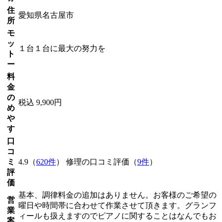
住
愛知県名古屋市
所
モ
ッ
１台１台に最大の努力を
ト
ー
料
金
の
税込 9,900円
め
や
す
口
コ
ミ
4.9（
620件
） 修理の口コミ評価（
9件
）
評
価
基本、調律料金の追加はありません。お客様のご希望の
営
曜日や時間帯に合わせて作業させて頂きます。グランフ
業
ィールも扱えますのでピアノに関することはなんでもお
案