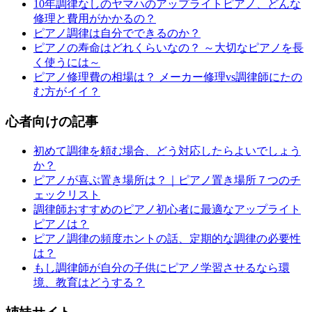
10年調律なしのヤマハのアップライトピアノ、どんな
修理と費用がかかるの？
ピアノ調律は自分でできるのか？
ピアノの寿命はどれくらいなの？ ～大切なピアノを長
く使うには～
ピアノ修理費の相場は？ メーカー修理vs調律師にたの
む方がイイ？
心者向けの記事
初めて調律を頼む場合、どう対応したらよいでしょう
か？
ピアノが喜ぶ置き場所は？｜ピアノ置き場所７つのチ
ェックリスト
調律師おすすめのピアノ初心者に最適なアップライト
ピアノは？
ピアノ調律の頻度ホントの話、定期的な調律の必要性
は？
もし調律師が自分の子供にピアノ学習させるなら環
境、教育はどうする？