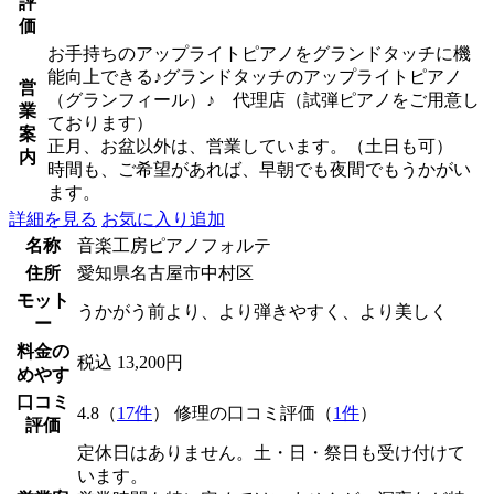
評
価
お手持ちのアップライトピアノをグランドタッチに機
能向上できる♪グランドタッチのアップライトピアノ
営
（グランフィール）♪ 代理店（試弾ピアノをご用意し
業
ております）
案
正月、お盆以外は、営業しています。（土日も可）
内
時間も、ご希望があれば、早朝でも夜間でもうかがい
ます。
詳細を見る
お気に入り追加
名称
音楽工房ピアノフォルテ
住所
愛知県名古屋市中村区
モット
うかがう前より、より弾きやすく、より美しく
ー
料金の
税込 13,200円
めやす
口コミ
4.8（
17件
） 修理の口コミ評価（
1件
）
評価
定休日はありません。土・日・祭日も受け付けて
います。