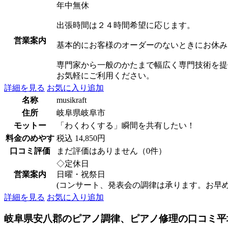
年中無休
出張時間は２４時間希望に応じます。
営業案内
基本的にお客様のオーダーのないときにお休み
専門家から一般のかたまで幅広く専門技術を提
お気軽にご利用ください。
詳細を見る
お気に入り追加
名称
musikraft
住所
岐阜県岐阜市
モットー
「わくわくする」瞬間を共有したい！
料金のめやす
税込 14,850円
口コミ評価
まだ評価はありません（0件）
◇定休日
営業案内
日曜・祝祭日
(コンサート、発表会の調律は承ります。お早
詳細を見る
お気に入り追加
岐阜県安八郡のピアノ調律、ピアノ修理の口コミ平