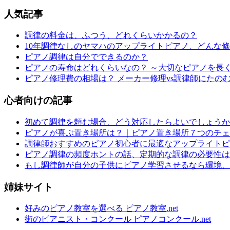
人気記事
調律の料金は、ふつう、どれくらいかかるの？
10年調律なしのヤマハのアップライトピアノ、どんな
ピアノ調律は自分でできるのか？
ピアノの寿命はどれくらいなの？ ～大切なピアノを長
ピアノ修理費の相場は？ メーカー修理vs調律師にたの
心者向けの記事
初めて調律を頼む場合、どう対応したらよいでしょうか
ピアノが喜ぶ置き場所は？｜ピアノ置き場所７つのチェ
調律師おすすめのピアノ初心者に最適なアップライトピ
ピアノ調律の頻度ホントの話、定期的な調律の必要性は
もし調律師が自分の子供にピアノ学習させるなら環境、
姉妹サイト
好みのピアノ教室を選べる ピアノ教室.net
街のピアニスト・コンクール ピアノコンクール.net