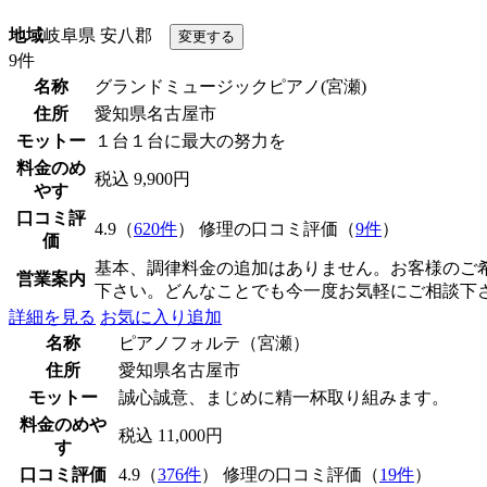
地域
岐阜県 安八郡
9件
名称
グランドミュージックピアノ(宮瀬)
住所
愛知県名古屋市
モットー
１台１台に最大の努力を
料金のめ
税込 9,900円
やす
口コミ評
4.9（
620件
） 修理の口コミ評価（
9件
）
価
基本、調律料金の追加はありません。お客様のご
営業案内
下さい。どんなことでも今一度お気軽にご相談下
詳細を見る
お気に入り追加
名称
ピアノフォルテ（宮瀬）
住所
愛知県名古屋市
モットー
誠心誠意、まじめに精一杯取り組みます。
料金のめや
税込 11,000円
す
口コミ評価
4.9（
376件
） 修理の口コミ評価（
19件
）