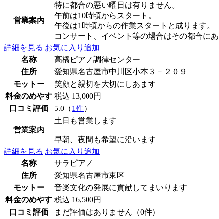
特に都合の悪い曜日は有りません。
午前は10時頃からスタート。
営業案内
午後は1時頃からの作業スタートと成ります。
コンサート、イベント等の場合はその都合にあ
詳細を見る
お気に入り追加
名称
高橋ピアノ調律センター
住所
愛知県名古屋市中川区小本３－２０９
モットー
笑顔と親切を大切にしあます
料金のめやす
税込 13,000円
口コミ評価
5.0（
1件
）
土日も営業します
営業案内
早朝、夜間も希望に沿います
詳細を見る
お気に入り追加
名称
サラピアノ
住所
愛知県名古屋市東区
モットー
音楽文化の発展に貢献してまいります
料金のめやす
税込 16,500円
口コミ評価
まだ評価はありません（0件）