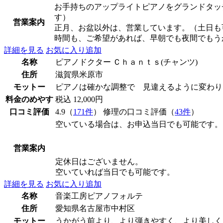
お手持ちのアップライトピアノをグランドタッ
す）
営業案内
正月、お盆以外は、営業しています。（土日も
時間も、ご希望があれば、早朝でも夜間でもう
詳細を見る
お気に入り追加
名称
ピアノドクター Ｃｈａｎｔｓ(チャンツ)
住所
滋賀県米原市
モットー
ピアノは確かな調整で 見違えるように変わり
料金のめやす
税込 12,000円
口コミ評価
4.9（
171件
） 修理の口コミ評価（
43件
）
空いている場合は、お申込当日でも可能です。
営業案内
定休日はございません。
空いていれば当日でも可能です。
詳細を見る
お気に入り追加
名称
音楽工房ピアノフォルテ
住所
愛知県名古屋市中村区
モットー
うかがう前より、より弾きやすく、より美しく