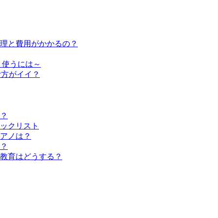
修理と費用がかかるの？
く使うには～
む方がイイ？
？
ックリスト
アノは？
？
教育はどうする？