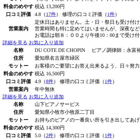
料金のめやす
税込 13,200円
口コミ評価
4.8（
17件
） 修理の口コミ評価（
1件
）
定休日はありません。土・日・祭日も受け付け
営業案内
営業時間も特に定めてはいませんが、深夜など
お電話は朝８：００より午後10：00まで受け
詳細を見る
お気に入り追加
名称
DU COTE DE CHOPIN ピアノ調律師：永富
住所
愛知県名古屋市緑区
モットー
お客様のご要望にお答え出来るよう、日々努力
料金のめやす
税込 16,500円
口コミ評価
4.9（
8件
） 修理の口コミ評価（
1件
）
営業案内
年中無休
詳細を見る
お気に入り追加
名称
山下ピアノサービス
住所
愛知県小牧市小牧原二丁目
モットー
お持ちのピアノの一番良い所を引き出してあげ
料金のめやす
税込 14,300円
口コミ評価
5.0（
2件
） 修理の口コミ評価（
1件
）