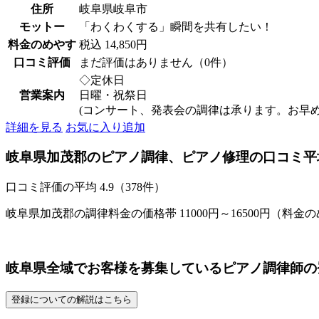
住所
岐阜県岐阜市
モットー
「わくわくする」瞬間を共有したい！
料金のめやす
税込 14,850円
口コミ評価
まだ評価はありません（0件）
◇定休日
営業案内
日曜・祝祭日
(コンサート、発表会の調律は承ります。お早
詳細を見る
お気に入り追加
岐阜県加茂郡のピアノ調律、ピアノ修理の口コミ平
口コミ評価の平均
4.9（378件）
岐阜県加茂郡の調律料金の価格帯 11000円～16500円（料金
岐阜県全域でお客様を募集しているピアノ調律師の
登録についての解説はこちら