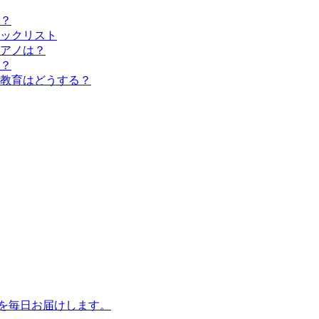
？
ックリスト
アノは？
？
教育はどうする？
話を毎日お届けします。