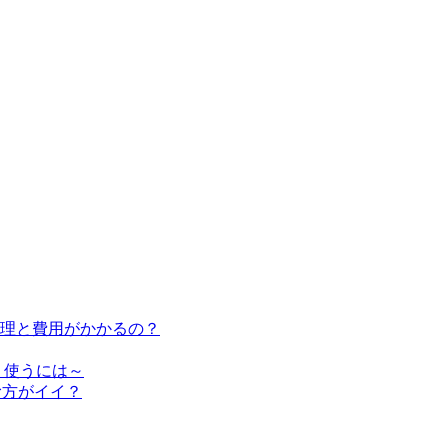
修理と費用がかかるの？
く使うには～
む方がイイ？