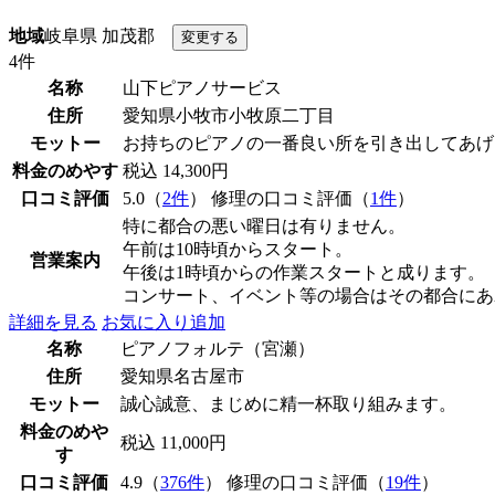
地域
岐阜県 加茂郡
4件
名称
山下ピアノサービス
住所
愛知県小牧市小牧原二丁目
モットー
お持ちのピアノの一番良い所を引き出してあげ
料金のめやす
税込 14,300円
口コミ評価
5.0（
2件
） 修理の口コミ評価（
1件
）
特に都合の悪い曜日は有りません。
午前は10時頃からスタート。
営業案内
午後は1時頃からの作業スタートと成ります。
コンサート、イベント等の場合はその都合にあ
詳細を見る
お気に入り追加
名称
ピアノフォルテ（宮瀬）
住所
愛知県名古屋市
モットー
誠心誠意、まじめに精一杯取り組みます。
料金のめや
税込 11,000円
す
口コミ評価
4.9（
376件
） 修理の口コミ評価（
19件
）