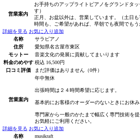
お手持ちのアップライトピアノをグランドタッ
す）
営業案内
正月、お盆以外は、営業しています。（土日も
時間も、ご希望があれば、早朝でも夜間でもう
詳細を見る
お気に入り追加
名称
サラピアノ
住所
愛知県名古屋市東区
モットー
音楽文化の発展に貢献してまいります
料金のめやす
税込 16,500円
口コミ評価
まだ評価はありません（0件）
年中無休
出張時間は２４時間希望に応じます。
営業案内
基本的にお客様のオーダーのないときにお休み
専門家から一般のかたまで幅広く専門技術を提
お気軽にご利用ください。
詳細を見る
お気に入り追加
名称
musikraft