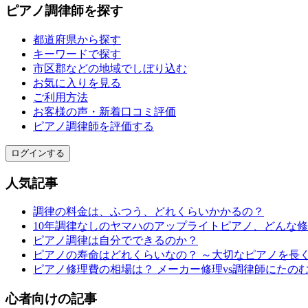
ピアノ調律師を探す
都道府県から探す
キーワードで探す
市区郡などの地域でしぼり込む
お気に入りを見る
ご利用方法
お客様の声・新着口コミ評価
ピアノ調律師を評価する
ログインする
人気記事
調律の料金は、ふつう、どれくらいかかるの？
10年調律なしのヤマハのアップライトピアノ、どんな
ピアノ調律は自分でできるのか？
ピアノの寿命はどれくらいなの？ ～大切なピアノを長
ピアノ修理費の相場は？ メーカー修理vs調律師にたの
心者向けの記事