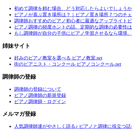
初めて調律を頼む場合、どう対応したらよいでしょうか
ピアノが喜ぶ置き場所は？｜ピアノ置き場所７つのチェ
調律師おすすめのピアノ初心者に最適なアップライトピ
ピアノ調律の頻度ホントの話、定期的な調律の必要性は
もし調律師が自分の子供にピアノ学習させるなら環境、
姉妹サイト
好みのピアノ教室を選べる ピアノ教室.net
街のピアニスト・コンクール ピアノコンクール.net
調律師の登録
調律師の登録について
ピアノ調律師の新規登録
ピアノ調律師・ログイン
メルマガ登録
人気調律師達がやさしく語る♪ ピアノと調律に役立つ